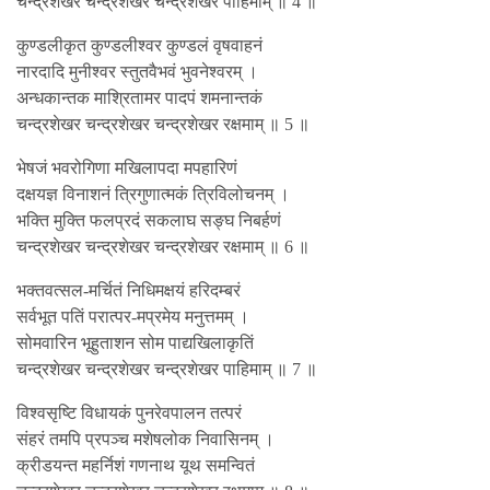
चन्द्रशेखर चन्द्रशेखर चन्द्रशेखर पाहिमाम् ॥ 4 ॥
कुण्डलीकृत कुण्डलीश्वर कुण्डलं वृषवाहनं
नारदादि मुनीश्वर स्तुतवैभवं भुवनेश्वरम् ।
अन्धकान्तक माश्रितामर पादपं शमनान्तकं
चन्द्रशेखर चन्द्रशेखर चन्द्रशेखर रक्षमाम् ॥ 5 ॥
भेषजं भवरोगिणा मखिलापदा मपहारिणं
दक्षयज्ञ विनाशनं त्रिगुणात्मकं त्रिविलोचनम् ।
भक्ति मुक्ति फलप्रदं सकलाघ सङ्घ निबर्हणं
चन्द्रशेखर चन्द्रशेखर चन्द्रशेखर रक्षमाम् ॥ 6 ॥
भक्तवत्सल-मर्चितं निधिमक्षयं हरिदम्बरं
सर्वभूत पतिं परात्पर-मप्रमेय मनुत्तमम् ।
सोमवारिन भूहुताशन सोम पाद्यखिलाकृतिं
चन्द्रशेखर चन्द्रशेखर चन्द्रशेखर पाहिमाम् ॥ 7 ॥
विश्वसृष्टि विधायकं पुनरेवपालन तत्परं
संहरं तमपि प्रपञ्च मशेषलोक निवासिनम् ।
क्रीडयन्त महर्निशं गणनाथ यूथ समन्वितं