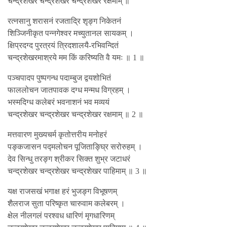
चन्द्रशेखर चन्द्रशेखर चन्द्रशेखर रक्षमाम् ॥
रत्नसानु शरासनं रजताद्रि शृङ्ग निकेतनं
शिञ्जिनीकृत पन्नगेश्वर मच्युतानल सायकम् ।
क्षिप्रदग्द पुरत्रयं त्रिदशालयै-रभिवन्दितं
चन्द्रशेखरमाश्रये मम किं करिष्यति वै यमः ॥ 1 ॥
पञ्चपादप पुष्पगन्ध पदाम्बुज द्वयशोभितं
फाललोचन जातपावक दग्ध मन्मध विग्रहम् ।
भस्मदिग्ध कलेबरं भवनाशनं भव मव्ययं
चन्द्रशेखर चन्द्रशेखर चन्द्रशेखर रक्षमाम् ॥ 2 ॥
मत्तवारण मुख्यचर्म कृतोत्तरीय मनोहरं
पङ्कजासन पद्मलोचन पूजिताङ्घ्रि सरोरुहम् ।
देव सिन्धु तरङ्ग श्रीकर सिक्त शुभ्र जटाधरं
चन्द्रशेखर चन्द्रशेखर चन्द्रशेखर पाहिमाम् ॥ 3 ॥
यक्ष राजसखं भगाक्ष हरं भुजङ्ग विभूषणम्
शैलराज सुता परिष्कृत चारुवाम कलेबरम् ।
क्षेल नीलगलं परश्वध धारिणं मृगधारिणम्