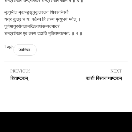
चन्द्रशेखर चन्द्रशेखर चन्द्रशेखर रक्षमाम् ॥ 8 ॥
मृत्युभीत मृकण्डुसूनुकृतस्तवं शिवसन्निधौ
यत्र कुत्र च यः पठेन्न हि तस्य मृत्युभयं भवेत् ।
पूर्णमायुररोगतामखिलार्थसम्पदमादरं
चन्द्रशेखर एव तस्य ददाति मुक्तिमयत्नतः ॥ 9 ॥
Tags:
उपनिषदः
PREVIOUS
NEXT
शिवाष्टकम्
काशी विश्वनाथाष्टकम्