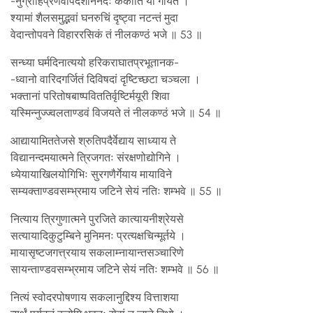
-नुग्राहिप्रणवोपदेशनिनदैः केकीति यो गीयते ।
श्यामां शैलसमुद्भवां घनरुचिं दृष्ट्वा नटन्तं मुदा
वेदान्तोपवने विहाररसिकं तं नीलकण्ठं भजे ॥ 53 ॥
सन्ध्या घर्मदिनात्ययो हरिकराघातप्रभूतानक-
-ध्वानो वारिदगर्जितं दिविषदां दृष्टिच्छटा चञ्चला ।
भक्तानां परितोषबाष्पविततिर्वृष्टिर्मयूरी शिवा
यस्मिन्नुज्ज्वलताण्डवं विजयते तं नीलकण्ठं भजे ॥ 54 ॥
आद्यायामिततेजसे श्रुतिपदैर्वेद्याय साध्याय ते
विद्यानन्दमयात्मने त्रिजगतः संरक्षणोद्योगिने ।
ध्येयायाखिलयोगिभिः सुरगणैर्गेयाय मायाविने
सम्यक्ताण्डवसम्भ्रमाय जटिने सेयं नतिः शम्भवे ॥ 55 ॥
नित्याय त्रिगुणात्मने पुरजिते कात्यायनीश्रेयसे
सत्यायादिकुटुम्बिने मुनिमनः प्रत्यक्षचिन्मूर्तये ।
मायासृष्टजगत्त्रयाय सकलाम्नायान्तसञ्चारिणे
सायन्ताण्डवसम्भ्रमाय जटिने सेयं नतिः शम्भवे ॥ 56 ॥
नित्यं स्वोदरपोषणाय सकलानुद्दिश्य वित्ताशया