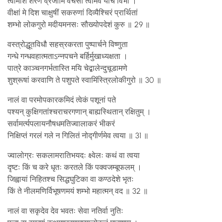
त्वामीशं शरणं व्रजामि वचसा त्वामेव याचे विभो ।
वीक्षां मे दिश चाक्षुषीं सकरुणां दिव्यैश्चिरं प्रार्थितां
शम्भो लोकगुरो मदीयमनसः सौख्योपदेशं कुरु ॥ 29 ॥
वस्त्रोद्धूतविधौ सहस्रकरता पुष्पार्चने विष्णुता
गन्धे गन्धवहात्मताऽन्नपचने बर्हिर्मुखाध्यक्षता ।
पात्रे काञ्चनगर्भतास्ति मयि चेद्बालेन्दुचूडामणे
शुश्रूषां करवाणि ते पशुपते स्वामिंस्त्रिलोकीगुरो ॥ 30 ॥
नालं वा परमोपकारकमिदं त्वेकं पशूनां पते
पश्यन् कुक्षिगतांश्चराचरगणान् बाह्यस्थितान् रक्षितुम् ।
सर्वामर्त्यपलायनौषधमतिज्वालाकरं भीकरं
निक्षिप्तं गरलं गले न गिलितं नोद्गीर्णमेव त्वया ॥ 31 ॥
ज्वालोग्रः सकलामरातिभयदः क्ष्वेलः कथं वा त्वया
दृष्टः किं च करे धृतः करतले किं पक्वजम्बूफलम् ।
जिह्वायां निहितश्च सिद्धघुटिका वा कण्ठदेशे भृतः
किं ते नीलमणिर्विभूषणमयं शम्भो महात्मन् वद ॥ 32 ॥
नालं वा सकृदेव देव भवतः सेवा नतिर्वा नुतिः