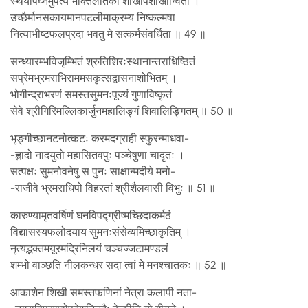
स्थैर्योपघ्नमुपेत्य भक्तिलतिका शाखोपशाखान्विता ।
उच्छैर्मानसकायमानपटलीमाक्रम्य निष्कल्मषा
नित्याभीष्टफलप्रदा भवतु मे सत्कर्मसंवर्धिता ॥ 49 ॥
सन्ध्यारम्भविजृम्भितं श्रुतिशिरःस्थानान्तराधिष्ठितं
सप्रेमभ्रमराभिराममसकृत्सद्वासनाशोभितम् ।
भोगीन्द्राभरणं समस्तसुमनःपूज्यं गुणाविष्कृतं
सेवे श्रीगिरिमल्लिकार्जुनमहालिङ्गं शिवालिङ्गितम् ॥ 50 ॥
भृङ्गीच्छानटनोत्कटः करमदग्राही स्फुरन्माधवा-
-ह्लादो नादयुतो महासितवपुः पञ्चेषुणा चादृतः ।
सत्पक्षः सुमनोवनेषु स पुनः साक्षान्मदीये मनो-
-राजीवे भ्रमराधिपो विहरतां श्रीशैलवासी विभुः ॥ 51 ॥
कारुण्यामृतवर्षिणं घनविपद्ग्रीष्मच्छिदाकर्मठं
विद्यासस्यफलोदयाय सुमनःसंसेव्यमिच्छाकृतिम् ।
नृत्यद्भक्तमयूरमद्रिनिलयं चञ्चज्जटामण्डलं
शम्भो वाञ्छति नीलकन्धर सदा त्वां मे मनश्चातकः ॥ 52 ॥
आकाशेन शिखी समस्तफणिनां नेत्रा कलापी नता-