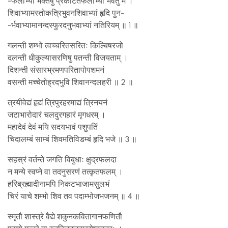
-फलाभ्यां भक्तेषु प्रकटितफलाभ्यां भवतु मे ।
शिवाभ्यामस्तोकत्रिभुवनशिवाभ्यां हृदि पुन-
-र्भवाभ्यामानन्दस्फुरदनुभवाभ्यां नतिरियम् ॥ 1 ॥
गलन्ती शम्भो त्वच्चरितसरितः किल्बिषरजो
दलन्ती धीकुल्यासरणिषु पतन्ती विजयताम् ।
दिशन्ती संसारभ्रमणपरितापोपशमनं
वसन्ती मच्चेतोह्रदभुवि शिवानन्दलहरी ॥ 2 ॥
त्रयीवेद्यं हृद्यं त्रिपुरहरमाद्यं त्रिनयनं
जटाभारोदारं चलदुरगहारं मृगधरम् ।
महादेवं देवं मयि सदयभावं पशुपतिं
चिदालम्बं साम्बं शिवमतिविडम्बं हृदि भजे ॥ 3 ॥
सहस्रं वर्तन्ते जगति विबुधाः क्षुद्रफलदा
न मन्ये स्वप्ने वा तदनुसरणं तत्कृतफलम् ।
हरिब्रह्मादीनामपि निकटभाजामसुलभं
चिरं याचे शम्भो शिव तव पदाम्भोजभजनम् ॥ 4 ॥
स्मृतौ शास्त्रे वैद्ये शकुनकवितागानफणितौ