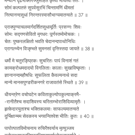
मन्थानं दृढभक्तिरज्जुसहितं कृत्वा मथित्वा ततः ।
सोमं कल्पतरुं सुपर्वसुरभिं चिन्तामणिं धीमतां
नित्यानन्दसुधां निरन्तररमासौभाग्यमातन्वते ॥ 37 ॥
प्राक्पुण्याचलमार्गदर्शितसुधामूर्तिः प्रसन्नः शिवः
सोमः सद्गणसेवितो मृगधरः पूर्णस्तमोमोचकः ।
चेतः पुष्करलक्षितो भवति चेदानन्दपाथोनिधिः
प्रागल्भ्येन विजृम्भते सुमनसां वृत्तिस्तदा जायते ॥ 38 ॥
धर्मो मे चतुरङ्घ्रिकः सुचरितः पापं विनाशं गतं
कामक्रोधमदादयो विगलिताः कालाः सुखाविष्कृताः ।
ज्ञानानन्दमहौषधिः सुफलिता कैवल्यनाथे सदा
मान्ये मानसपुण्डरीकनगरे राजावतंसे स्थिते ॥ 39 ॥
धीयन्त्रेण वचोघटेन कविताकुल्योपकुल्याक्रमै-
-रानीतैश्च सदाशिवस्य चरिताम्भोराशिदिव्यामृतैः ।
हृत्केदारयुताश्च भक्तिकलमाः साफल्यमातन्वते
दुर्भिक्षान्मम सेवकस्य भगवन्विश्वेश भीतिः कुतः ॥ 40 ॥
पापोत्पातविमोचनाय रुचिरैश्वर्याय मृत्युञ्जय