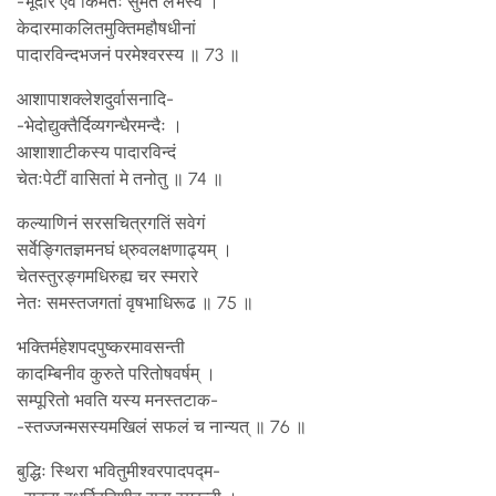
-भूदार एव किमतः सुमते लभस्व ।
केदारमाकलितमुक्तिमहौषधीनां
पादारविन्दभजनं परमेश्वरस्य ॥ 73 ॥
आशापाशक्लेशदुर्वासनादि-
-भेदोद्युक्तैर्दिव्यगन्धैरमन्दैः ।
आशाशाटीकस्य पादारविन्दं
चेतःपेटीं वासितां मे तनोतु ॥ 74 ॥
कल्याणिनं सरसचित्रगतिं सवेगं
सर्वेङ्गितज्ञमनघं ध्रुवलक्षणाढ्यम् ।
चेतस्तुरङ्गमधिरुह्य चर स्मरारे
नेतः समस्तजगतां वृषभाधिरूढ ॥ 75 ॥
भक्तिर्महेशपदपुष्करमावसन्ती
कादम्बिनीव कुरुते परितोषवर्षम् ।
सम्पूरितो भवति यस्य मनस्तटाक-
-स्तज्जन्मसस्यमखिलं सफलं च नान्यत् ॥ 76 ॥
बुद्धिः स्थिरा भवितुमीश्वरपादपद्म-