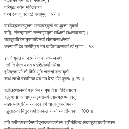
मदवानेष मनः करी गरीयान् ।
परिगृह्य नयेन भक्तिरज्वा
परम स्थाणु पदं दृढं नयामुम् ॥ 97 ॥
सर्वालङ्कारयुक्तां सरलपदयुतां साधुवृत्तां सुवर्णां
सद्भिः संस्तूयमानां सरसगुणयुतां लक्षितां लक्षणाढ्याम् ।
उद्यद्भूषाविशेषामुपगतविनयां द्योतमानार्थरेखां
कल्याणीं देव गौरीप्रिय मम कविताकन्यकां त्वं गृहाण ॥ 98 ॥
इदं ते युक्तं वा परमशिव कारुण्यजलधे
गतौ तिर्यग्रूपं तव पदशिरोदर्शनधिया ।
हरिब्रह्माणौ तौ दिवि भुवि चरन्तौ श्रमयुतौ
कथं शम्भो स्वामिन्कथय मम वेद्योऽसि पुरतः ॥ 99 ॥
स्तोत्रेणालमहं प्रवच्मि न मृषा देवा विरिञ्चादयः
स्तुत्यानां गणनाप्रसङ्गसमये त्वामग्रगण्यं विदुः ।
माहात्म्याग्रविचारणप्रकरणे धानातुषस्तोमव-
-द्धूतास्त्वां विदुरुत्तमोत्तमफलं शम्भो भवत्सेवकाः ॥ 100 ॥
इति श्रीमत्परमहंसपरिव्राजकाचार्यस्य श्रीगोविन्दभगवत्पूज्यपादशिष्यस्य