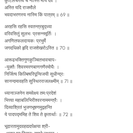
कुटिलचरत्वं च नास्ति मयि देव ।
अस्ति यदि राजमौले
भवदाभरणस्य नास्मि किं पात्रम् ॥ 69 ॥
अरहसि रहसि स्वतन्त्रबुद्ध्या
वरिवसितुं सुलभः प्रसन्नमूर्तिः ।
अगणितफलदायकः प्रभुर्मे
जगदधिको हृदि राजशेखरोऽस्ति ॥ 70 ॥
आरूढभक्तिगुणकुञ्चितभावचाप-
-युक्तैः शिवस्मरणबाणगणैरमोघैः ।
निर्जित्य किल्बिषरिपून्विजयी सुधीन्द्रः
सानन्दमावहति सुस्थिरराजलक्ष्मीम् ॥ 71 ॥
ध्यानाञ्जनेन समवेक्ष्य तमःप्रदेशं
भित्त्वा महाबलिभिरीश्वरनाममन्त्रैः ।
दिव्याश्रितं भुजगभूषणमुद्वहन्ति
ये पादपद्ममिह ते शिव ते कृतार्थाः ॥ 72 ॥
भूदारतामुदवहद्यदपेक्षया श्री-