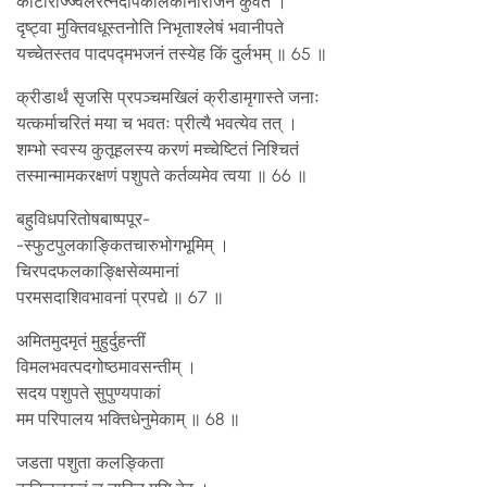
कोटीरोज्ज्वलरत्नदीपकलिकानीराजनं कुर्वते ।
दृष्ट्वा मुक्तिवधूस्तनोति निभृताश्लेषं भवानीपते
यच्चेतस्तव पादपद्मभजनं तस्येह किं दुर्लभम् ॥ 65 ॥
क्रीडार्थं सृजसि प्रपञ्चमखिलं क्रीडामृगास्ते जनाः
यत्कर्माचरितं मया च भवतः प्रीत्यै भवत्येव तत् ।
शम्भो स्वस्य कुतूहलस्य करणं मच्चेष्टितं निश्चितं
तस्मान्मामकरक्षणं पशुपते कर्तव्यमेव त्वया ॥ 66 ॥
बहुविधपरितोषबाष्पपूर-
-स्फुटपुलकाङ्कितचारुभोगभूमिम् ।
चिरपदफलकाङ्क्षिसेव्यमानां
परमसदाशिवभावनां प्रपद्ये ॥ 67 ॥
अमितमुदमृतं मुहुर्दुहन्तीं
विमलभवत्पदगोष्ठमावसन्तीम् ।
सदय पशुपते सुपुण्यपाकां
मम परिपालय भक्तिधेनुमेकाम् ॥ 68 ॥
जडता पशुता कलङ्किता