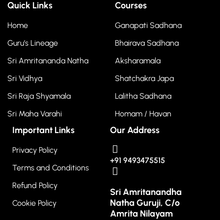
Quick Links
Courses
Home
Ganapati Sadhana
Guru’s Lineage
Bhairava Sadhana
Sri Amritananda Natha
Aksharamala
Sri Vidhya
Shatchakra Japa
Sri Raja Shyamala
Lalitha Sadhana
Sri Maha Varahi
Homam / Havan
Important Links
Our Address
Privacy Policy
+91 9493475515
Terms and Conditions
Refund Policy
Sri Amritanandha
Natha Guruji, C/o
Cookie Policy
Amrita Nilayam