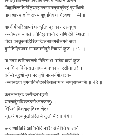
स्तोत्रध्याननतिप्रदक्षिणसपर्यालोकनाकर्णने ।
जिह्वाचित्तशिरोङ्घ्रिहस्तनयनश्रोत्रैरहं प्रार्थितो
मामाज्ञापय तन्निरूपय मुहुर्मामेव मा मेऽवचः ॥ 41 ॥
गाम्भीर्यं परिखापदं घनधृतिः प्राकार उद्यद्गुण-
-स्तोमश्चाप्तबलं घनेन्द्रियचयो द्वाराणि देहे स्थितः ।
विद्या वस्तुसमृद्धिरित्यखिलसामग्रीसमेते सदा
दुर्गातिप्रियदेव मामकमनोदुर्गे निवासं कुरु ॥ 42 ॥
मा गच्छ त्वमितस्ततो गिरिश भो मय्येव वासं कुरु
स्वामिन्नादिकिरात मामकमनःकान्तारसीमान्तरे ।
वर्तन्ते बहुशो मृगा मदजुषो मात्सर्यमोहादय-
-स्तान्हत्वा मृगयाविनोदरुचितालाभं च सम्प्राप्स्यसि ॥ 43 ॥
करलग्नमृगः करीन्द्रभङ्गो
घनशार्दूलविखण्डनोऽस्तजन्तुः ।
गिरिशो विशदाकृतिश्च चेतः-
-कुहरे पञ्चमुखोऽस्ति मे कुतो भीः ॥ 44 ॥
छन्दःशाखिशिखान्वितैर्द्विजवरैः संसेविते शाश्वते