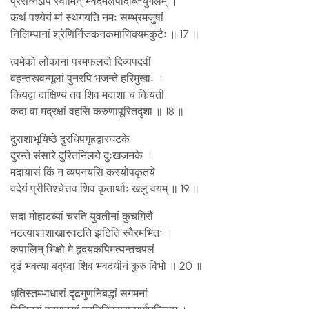
प्रसन्नेऽपि स्वामिन् भवदमलपादाब्जयुगलम् ।
कथं पश्येयं मां स्थगयति नमः सम्भ्रमजुषां
निलिम्पानां श्रेणिर्निजकनकमाणिक्यमकुटैः ॥ 17 ॥
त्वमेको लोकानां परमफलदो दिव्यपदवीं
वहन्तस्त्वन्मूलां पुनरपि भजन्ते हरिमुखाः ।
कियद्वा दाक्षिण्यं तव शिव मदाशा च कियती
कदा वा मद्रक्षां वहसि करुणापूरितदृशा ॥ 18 ॥
दुराशाभूयिष्ठे दुरधिपगृहद्वारघटके
दुरन्ते संसारे दुरितनिलये दुःखजनके ।
मदायासं किं न व्यपनयसि कस्योपकृतये
वदेयं प्रीतिश्चेत्तव शिव कृतार्थाः खलु वयम् ॥ 19 ॥
सदा मोहाटव्यां चरति युवतीनां कुचगिरौ
नटत्याशाशाखास्वटति झटिति स्वैरमभितः ।
कपालिन् भिक्षो मे हृदयकपिमत्यन्तचपलं
दृढं भक्त्या बद्ध्वा शिव भवदधीनं कुरु विभो ॥ 20 ॥
धृतिस्तम्भाधारां दृढगुणनिबद्धां सगमनां