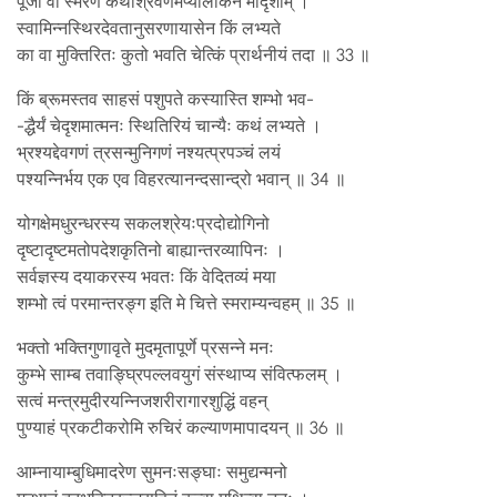
पूजा वा स्मरणं कथाश्रवणमप्यालोकनं मादृशाम् ।
स्वामिन्नस्थिरदेवतानुसरणायासेन किं लभ्यते
का वा मुक्तिरितः कुतो भवति चेत्किं प्रार्थनीयं तदा ॥ 33 ॥
किं ब्रूमस्तव साहसं पशुपते कस्यास्ति शम्भो भव-
-द्धैर्यं चेदृशमात्मनः स्थितिरियं चान्यैः कथं लभ्यते ।
भ्रश्यद्देवगणं त्रसन्मुनिगणं नश्यत्प्रपञ्चं लयं
पश्यन्निर्भय एक एव विहरत्यानन्दसान्द्रो भवान् ॥ 34 ॥
योगक्षेमधुरन्धरस्य सकलश्रेयःप्रदोद्योगिनो
दृष्टादृष्टमतोपदेशकृतिनो बाह्यान्तरव्यापिनः ।
सर्वज्ञस्य दयाकरस्य भवतः किं वेदितव्यं मया
शम्भो त्वं परमान्तरङ्ग इति मे चित्ते स्मराम्यन्वहम् ॥ 35 ॥
भक्तो भक्तिगुणावृते मुदमृतापूर्णे प्रसन्ने मनः
कुम्भे साम्ब तवाङ्घ्रिपल्लवयुगं संस्थाप्य संवित्फलम् ।
सत्वं मन्त्रमुदीरयन्निजशरीरागारशुद्धिं वहन्
पुण्याहं प्रकटीकरोमि रुचिरं कल्याणमापादयन् ॥ 36 ॥
आम्नायाम्बुधिमादरेण सुमनःसङ्घाः समुद्यन्मनो