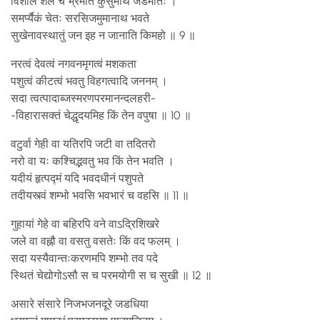
विशाले शैले च भ्रमति कुसुमार्थं जडमतिः ।
समर्प्यैकं चेतः सरसिजमुमानाथ भवते
सुखेनावस्थातुं जन इह न जानाति किमहो ॥ 9 ॥
नरत्वं देवत्वं नगवनमृगत्वं मशकता
पशुत्वं कीटत्वं भवतु विहगत्वादि जननम् ।
सदा त्वत्पादाब्जस्मरणपरमानन्दलहरी-
-विहारासक्तं चेद्धृदयमिह किं तेन वपुषा ॥ 10 ॥
वटुर्वा गेही वा यतिरपि जटी वा तदितरो
नरो वा यः कश्चिद्भवतु भव किं तेन भवति ।
यदीयं हृत्पद्मं यदि भवदधीनं पशुपते
तदीयस्त्वं शम्भो भवसि भवभारं च वहसि ॥ 11 ॥
गुहायां गेहे वा बहिरपि वने वाऽद्रिशिखरे
जले वा वह्नौ वा वसतु वसतेः किं वद फलम् ।
सदा यस्यैवान्तःकरणमपि शम्भो तव पदे
स्थितं चेद्योगोऽसौ स च परमयोगी स च सुखी ॥ 12 ॥
असारे संसारे निजभजनदूरे जडधिया