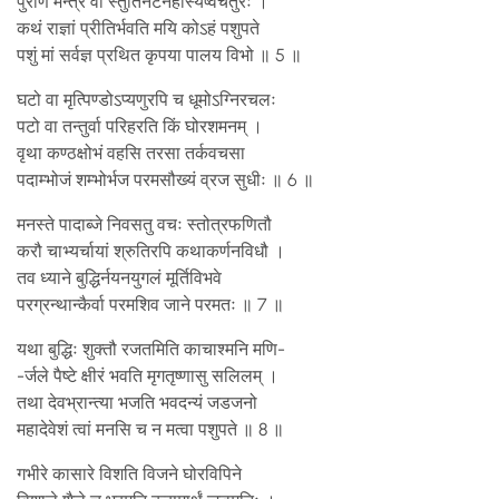
पुराणे मन्त्रे वा स्तुतिनटनहास्येष्वचतुरः ।
कथं राज्ञां प्रीतिर्भवति मयि कोऽहं पशुपते
पशुं मां सर्वज्ञ प्रथित कृपया पालय विभो ॥ 5 ॥
घटो वा मृत्पिण्डोऽप्यणुरपि च धूमोऽग्निरचलः
पटो वा तन्तुर्वा परिहरति किं घोरशमनम् ।
वृथा कण्ठक्षोभं वहसि तरसा तर्कवचसा
पदाम्भोजं शम्भोर्भज परमसौख्यं व्रज सुधीः ॥ 6 ॥
मनस्ते पादाब्जे निवसतु वचः स्तोत्रफणितौ
करौ चाभ्यर्चायां श्रुतिरपि कथाकर्णनविधौ ।
तव ध्याने बुद्धिर्नयनयुगलं मूर्तिविभवे
परग्रन्थान्कैर्वा परमशिव जाने परमतः ॥ 7 ॥
यथा बुद्धिः शुक्तौ रजतमिति काचाश्मनि मणि-
-र्जले पैष्टे क्षीरं भवति मृगतृष्णासु सलिलम् ।
तथा देवभ्रान्त्या भजति भवदन्यं जडजनो
महादेवेशं त्वां मनसि च न मत्वा पशुपते ॥ 8 ॥
गभीरे कासारे विशति विजने घोरविपिने