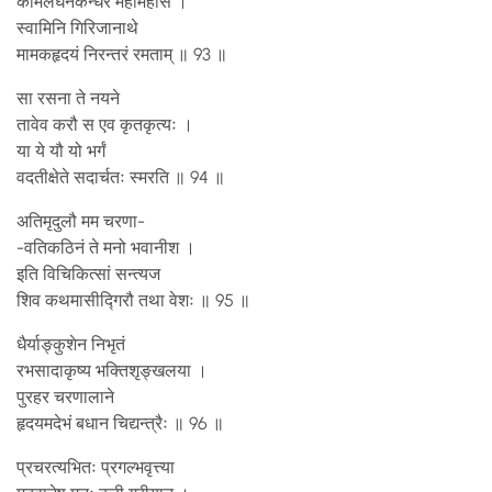
कोमलघनकन्धरे महामहसि ।
स्वामिनि गिरिजानाथे
मामकहृदयं निरन्तरं रमताम् ॥ 93 ॥
सा रसना ते नयने
तावेव करौ स एव कृतकृत्यः ।
या ये यौ यो भर्गं
वदतीक्षेते सदार्चतः स्मरति ॥ 94 ॥
अतिमृदुलौ मम चरणा-
-वतिकठिनं ते मनो भवानीश ।
इति विचिकित्सां सन्त्यज
शिव कथमासीद्गिरौ तथा वेशः ॥ 95 ॥
धैर्याङ्कुशेन निभृतं
रभसादाकृष्य भक्तिशृङ्खलया ।
पुरहर चरणालाने
हृदयमदेभं बधान चिद्यन्त्रैः ॥ 96 ॥
प्रचरत्यभितः प्रगल्भवृत्त्या