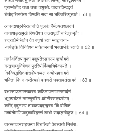
साध्वी नैजविभुं लता क्षितिरुहं सिन्धुः सरिद्वल्लभम् ।
प्राप्नोतीह यथा तथा पशुपतेः पादारविन्दद्वयं
चेतोवृत्तिरुपेत्य तिष्ठति सदा सा भक्तिरित्युच्यते ॥ 61 ॥
आनन्दाश्रुभिरातनोति पुलकं नैर्मल्यतश्छादनं
वाचाशङ्खमुखे स्थितैश्च जठरापूर्तिं चरित्रामृतैः ।
रुद्राक्षैर्भसितेन देव वपुषो रक्षां भवद्भावना-
-पर्यङ्के विनिवेश्य भक्तिजननी भक्तार्भकं रक्षति ॥ 62 ॥
मार्गावर्तितपादुका पशुपतेरङ्गस्य कूर्चायते
गण्डूषाम्बुनिषेचनं पुररिपोर्दिव्याभिषेकायते ।
किञ्चिद्भक्षितमांसशेषकबलं नव्योपहारायते
भक्तिः किं न करोत्यहो वनचरो भक्तावतंसायते ॥ 63 ॥
वक्षस्ताडनमन्तकस्य कठिनापस्मारसम्मर्दनं
भूभृत्पर्यटनं नमत्सुरशिरःकोटीरसङ्घर्षणम् ।
कर्मेदं मृदुलस्य तावकपदद्वन्द्वस्य किं वोचितं
मच्चेतोमणिपादुकाविहरणं शम्भो सदाङ्गीकुरु ॥ 64 ॥
वक्षस्ताडनशङ्कया विचलितो वैवस्वतो निर्जराः