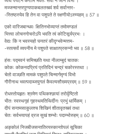
व्यर्थं पर्यटनं करोमि भवतः सेवां न जाने विभो ।
मज्जन्मान्तरपुण्यपाकबलतस्त्वं शर्व सर्वान्तर-
-स्तिष्ठस्येव हि तेन वा पशुपते ते रक्षणीयोऽस्म्यहम् ॥ 57 ॥
एको वारिजबान्धवः क्षितिनभोव्याप्तं तमोमण्डलं
भित्त्वा लोचनगोचरोऽपि भवति त्वं कोटिसूर्यप्रभः ।
वेद्यः किं न भवस्यहो घनतरं कीदृग्भवेन्मत्तम-
-स्तत्सर्वं व्यपनीय मे पशुपते साक्षात्प्रसन्नो भव ॥ 58 ॥
हंसः पद्मवनं समिच्छति यथा नीलाम्बुदं चातकः
कोकः कोकनदप्रियं प्रतिदिनं चन्द्रं चकोरस्तथा ।
चेतो वाञ्छति मामकं पशुपते चिन्मार्गमृग्यं विभो
गौरीनाथ भवत्पदाब्जयुगलं कैवल्यसौख्यप्रदम् ॥ 59 ॥
रोधस्तोयहृतः श्रमेण पथिकश्छायां तरोर्वृष्टितो
भीतः स्वस्थगृहं गृहस्थमतिथिर्दीनः प्रभुं धार्मिकम् ।
दीपं सन्तमसाकुलश्च शिखिनं शीतावृतस्त्वं तथा
चेतः सर्वभयापहं व्रज सुखं शम्भोः पदाम्भोरुहम् ॥ 60 ॥
अङ्कोलं निजबीजसन्ततिरयस्कान्तोपलं सूचिका