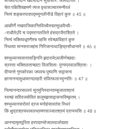
सौख्यापादिनि खेदभेदिनि सुधासारैः फलैर्दीपिते ।
चेतःपक्षिशिखामणे त्यज वृथासञ्चारमन्यैरलं
नित्यं शङ्करपादपद्मयुगलीनीडे विहारं कुरु ॥ 45 ॥
आकीर्णे नखराजिकान्तिविभवैरुद्यत्सुधावैभवै-
-राधौतेऽपि च पद्मरागललिते हंसव्रजैराश्रिते ।
नित्यं भक्तिवधूगणैश्च रहसि स्वेच्छाविहारं कुरु
स्थित्वा मानसराजहंस गिरिजानाथाङ्घ्रिसौधान्तरे ॥ 46 ॥
शम्भुध्यानवसन्तसङ्गिनि हृदारामेऽघजीर्णच्छदाः
स्रस्ता भक्तिलताच्छटा विलसिताः पुण्यप्रवालश्रिताः ।
दीप्यन्ते गुणकोरका जपवचःपुष्पाणि सद्वासना
ज्ञानानन्दसुधामरन्दलहरी संवित्फलाभ्युन्नतिः ॥ 47 ॥
नित्यानन्दरसालयं सुरमुनिस्वान्ताम्बुजाताश्रयं
स्वच्छं सद्द्विजसेवितं कलुषहृत्सद्वासनाविष्कृतम् ।
शम्भुध्यानसरोवरं व्रज मनोहंसावतंस स्थिरं
किं क्षुद्राश्रयपल्वलभ्रमणसञ्जातश्रमं प्राप्स्यसि ॥ 48 ॥
आनन्दामृतपूरिता हरपदाम्भोजालवालोद्यता