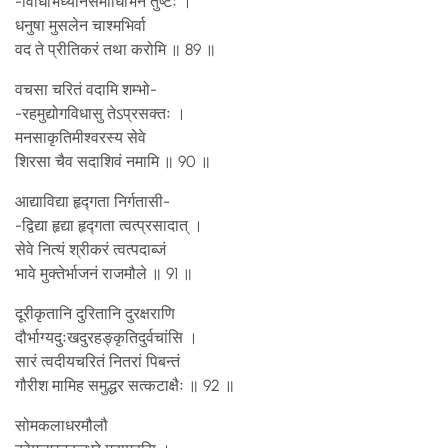
-विधिभिर्ध्यानसमाधिभिर्न तुष्टः ।
धनुषा मुसलेन चाश्मभिर्वा
वद ते प्रीतिकरं तथा करोमि ॥ 89 ॥
वचसा चरितं वदामि शम्भो-
-रहमुद्योगविधासु तेऽप्रसक्तः ।
मनसाकृतिमीश्वरस्य सेवे
शिरसा चैव सदाशिवं नमामि ॥ 90 ॥
आद्याविद्या हृद्गता निर्गतासी-
-द्विद्या हृद्या हृद्गता त्वत्प्रसादात् ।
सेवे नित्यं श्रीकरं त्वत्पदाब्जं
भावे मुक्तेर्भाजनं राजमौले ॥ 91 ॥
दूरीकृतानि दुरितानि दुरक्षराणि
दौर्भाग्यदुःखदुरहङ्कृतिदुर्वचांसि ।
सारं त्वदीयचरितं नितरां पिबन्तं
गौरीश मामिह समुद्धर सत्कटाक्षैः ॥ 92 ॥
सोमकलाधरमौलौ