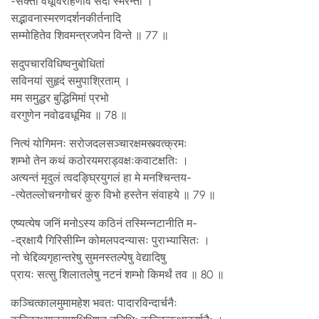
-सक्ता वधूर्विरहिणीव सदा स्मरन्ती ।
सद्भावनास्मरणदर्शनकीर्तनादि
सम्मोहितेव शिवमन्त्रजपेन विन्ते ॥ 77 ॥
सदुपचारविधिष्वनुबोधितां
सविनयां सुहृदं समुपाश्रिताम् ।
मम समुद्धर बुद्धिमिमां प्रभो
वरगुणेन नवोढवधूमिव ॥ 78 ॥
नित्यं योगिमनः सरोजदलसञ्चारक्षमस्त्वत्क्रमः
शम्भो तेन कथं कठोरयमराड्वक्षःकवाटक्षतिः ।
अत्यन्तं मृदुलं त्वदङ्घ्रियुगलं हा मे मनश्चिन्तय-
-त्येतल्लोचनगोचरं कुरु विभो हस्तेन संवाहये ॥ 79 ॥
एष्यत्येष जनिं मनोऽस्य कठिनं तस्मिन्नटानीति म-
-द्रक्षायै गिरिसीम्नि कोमलपदन्यासः पुराभ्यासितः ।
नो चेद्दिव्यगृहान्तरेषु सुमनस्तल्पेषु वेद्यादिषु
प्रायः सत्सु शिलातलेषु नटनं शम्भो किमर्थं तव ॥ 80 ॥
कञ्चित्कालमुमामहेश भवतः पादारविन्दार्चनैः