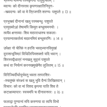
भ्रमन्तं मामन्धं परमकृपया पातुमुचितम् ।
मदन्यः को दीनस्तव कृपणरक्षातिनिपुण-
-स्त्वदन्यः को वा मे त्रिजगति शरण्यः पशुपते ॥ 13 ॥
प्रभुस्त्वं दीनानां खलु परमबन्धुः पशुपते
प्रमुख्योऽहं तेषामपि किमुत बन्धुत्वमनयोः ।
त्वयैव क्षन्तव्याः शिव मदपराधाश्च सकलाः
प्रयत्नात्कर्तव्यं मदवनमियं बन्धुसरणिः ॥ 14 ॥
उपेक्षा नो चेत्किं न हरसि भवद्ध्यानविमुखां
दुराशाभूयिष्ठां विधिलिपिमशक्तो यदि भवान् ।
शिरस्तद्वैधात्रं ननखलु सुवृत्तं पशुपते
कथं वा निर्यत्नं करनखमुखेनैव लुलितम् ॥ 15 ॥
विरिञ्चिर्दीर्घायुर्भवतु भवता तत्परशिर-
-श्चतुष्कं संरक्ष्यं स खलु भुवि दैन्यं लिखितवान् ।
विचारः को वा मां विशद कृपया पाति शिव ते
कटाक्षव्यापारः स्वयमपि च दीनावनपरः ॥ 16 ॥
फलाद्वा पुण्यानां मयि करुणया वा त्वयि विभो