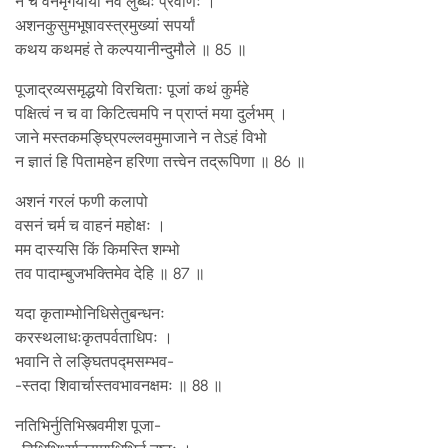
न च वनमृगयायां नैव लुब्धः प्रवीणः ।
अशनकुसुमभूषावस्त्रमुख्यां सपर्यां
कथय कथमहं ते कल्पयानीन्दुमौले ॥ 85 ॥
पूजाद्रव्यसमृद्धयो विरचिताः पूजां कथं कुर्महे
पक्षित्वं न च वा किटित्वमपि न प्राप्तं मया दुर्लभम् ।
जाने मस्तकमङ्घ्रिपल्लवमुमाजाने न तेऽहं विभो
न ज्ञातं हि पितामहेन हरिणा तत्त्वेन तद्रूपिणा ॥ 86 ॥
अशनं गरलं फणी कलापो
वसनं चर्म च वाहनं महोक्षः ।
मम दास्यसि किं किमस्ति शम्भो
तव पादाम्बुजभक्तिमेव देहि ॥ 87 ॥
यदा कृताम्भोनिधिसेतुबन्धनः
करस्थलाधःकृतपर्वताधिपः ।
भवानि ते लङ्घितपद्मसम्भव-
-स्तदा शिवार्चास्तवभावनक्षमः ॥ 88 ॥
नतिभिर्नुतिभिस्त्वमीश पूजा-