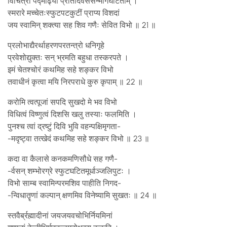
विचित्रां पद्माढ्यां प्रतिदिवससन्मार्गघटिताम् ।
स्मरारे मच्चेतःस्फुटपटकुटीं प्राप्य विशदां
जय स्वामिन् शक्त्या सह शिव गणैः सेवित विभो ॥ 21 ॥
प्रलोभाद्यैरर्थाहरणपरतन्त्रो धनिगृहे
प्रवेशोद्युक्तः सन् भ्रमति बहुधा तस्करपते ।
इमं चेतश्चोरं कथमिह सहे शङ्कर विभो
तवाधीनं कृत्वा मयि निरपराधे कुरु कृपाम् ॥ 22 ॥
करोमि त्वत्पूजां सपदि सुखदो मे भव विभो
विधित्वं विष्णुत्वं दिशसि खलु तस्याः फलमिति ।
पुनश्च त्वां द्रष्टुं दिवि भुवि वहन्पक्षिमृगता-
-मदृष्ट्वा तत्खेदं कथमिह सहे शङ्कर विभो ॥ 23 ॥
कदा वा कैलासे कनकमणिसौधे सह गणै-
-र्वसन् शम्भोरग्रे स्फुटघटितमूर्धाञ्जलिपुटः ।
विभो साम्ब स्वामिन्परमशिव पाहीति निगद-
-न्विधातॄणां कल्पान् क्षणमिव विनेष्यामि सुखतः ॥ 24 ॥
स्तवैर्ब्रह्मादीनां जयजयवचोभिर्नियमिनां