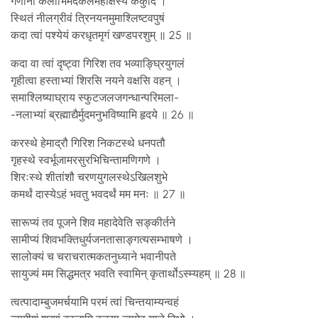
गणानां केलीभिर्मदकलमहोक्षस्य ककुदि ।
स्थितं नीलग्रीवं त्रिनयनमुमाश्लिष्टवपुषं
कदा त्वां पश्येयं करधृतमृगं खण्डपरशुम् ॥ 25 ॥
कदा वा त्वां दृष्ट्वा गिरिश तव भव्याङ्घ्रियुगलं
गृहीत्वा हस्ताभ्यां शिरसि नयने वक्षसि वहन् ।
समाश्लिष्याघ्राय स्फुटजलजगन्धान्परिमला-
-नलाभ्यां ब्रह्माद्यैर्मुदमनुभविष्यामि हृदये ॥ 26 ॥
करस्थे हेमाद्रौ गिरिश निकटस्थे धनपतौ
गृहस्थे स्वर्भूजामरसुरभिचिन्तामणिगणे ।
शिरःस्थे शीतांशौ चरणयुगलस्थेऽखिलशुभे
कमर्थं दास्येऽहं भवतु भवदर्थं मम मनः ॥ 27 ॥
सारूप्यं तव पूजने शिव महादेवेति सङ्कीर्तने
सामीप्यं शिवभक्तिधुर्यजनतासाङ्गत्यसम्भाषणे ।
सालोक्यं च चराचरात्मकतनुध्याने भवानीपते
सायुज्यं मम सिद्धमत्र भवति स्वामिन् कृतार्थोऽस्म्यहम् ॥ 28 ॥
त्वत्पादाम्बुजमर्चयामि परमं त्वां चिन्तयाम्यन्वहं