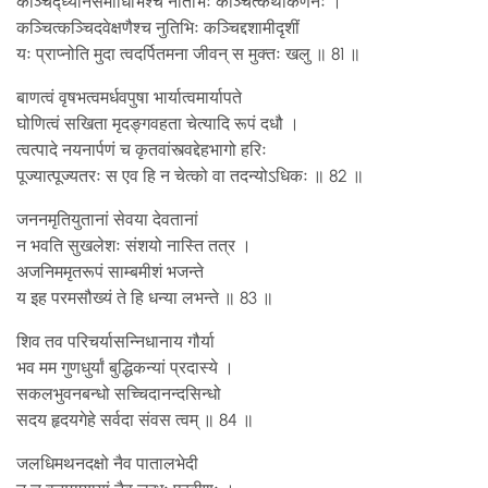
कञ्चिद्ध्यानसमाधिभिश्च नतिभिः कञ्चित्कथाकर्णनैः ।
कञ्चित्कञ्चिदवेक्षणैश्च नुतिभिः कञ्चिद्दशामीदृशीं
यः प्राप्नोति मुदा त्वदर्पितमना जीवन् स मुक्तः खलु ॥ 81 ॥
बाणत्वं वृषभत्वमर्धवपुषा भार्यात्वमार्यापते
घोणित्वं सखिता मृदङ्गवहता चेत्यादि रूपं दधौ ।
त्वत्पादे नयनार्पणं च कृतवांस्त्वद्देहभागो हरिः
पूज्यात्पूज्यतरः स एव हि न चेत्को वा तदन्योऽधिकः ॥ 82 ॥
जननमृतियुतानां सेवया देवतानां
न भवति सुखलेशः संशयो नास्ति तत्र ।
अजनिममृतरूपं साम्बमीशं भजन्ते
य इह परमसौख्यं ते हि धन्या लभन्ते ॥ 83 ॥
शिव तव परिचर्यासन्निधानाय गौर्या
भव मम गुणधुर्यां बुद्धिकन्यां प्रदास्ये ।
सकलभुवनबन्धो सच्चिदानन्दसिन्धो
सदय हृदयगेहे सर्वदा संवस त्वम् ॥ 84 ॥
जलधिमथनदक्षो नैव पातालभेदी