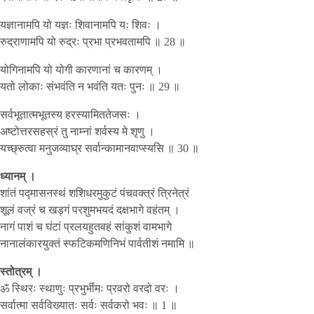
यज्ञानामपि यो यज्ञः शिवानामपि यः शिवः ।
रुद्राणामपि यो रुद्रः प्रभा प्रभवतामपि ॥ 28 ॥
योगिनामपि यो योगी कारणानां च कारणम् ।
यतो लोकाः संभवंति न भवंति यतः पुनः ॥ 29 ॥
सर्वभूतात्मभूतस्य हरस्यामिततेजसः ।
अष्टोत्तरसहस्रं तु नाम्नां शर्वस्य मे शृणु ।
यच्छ्रुत्वा मनुजव्याघ्र सर्वान्कामानवाप्स्यसि ॥ 30 ॥
ध्यानम् ।
शांतं पद्मासनस्थं शशिधरमुकुटं पंचवक्त्रं त्रिनेत्रं
शूलं वज्रं च खड्गं परशुमभयदं दक्षभागे वहंतम् ।
नागं पाशं च घंटां प्रलयहुतवहं सांकुशं वामभागे
नानालंकारयुक्तं स्फटिकमणिनिभं पार्वतीशं नमामि ॥
स्तोत्रम् ।
ॐ स्थिरः स्थाणुः प्रभुर्भीमः प्रवरो वरदो वरः ।
सर्वात्मा सर्वविख्यातः सर्वः सर्वकरो भवः ॥ 1 ॥