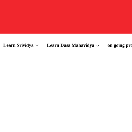
Learn Srividya
Learn Dasa Mahavidya
on going pro