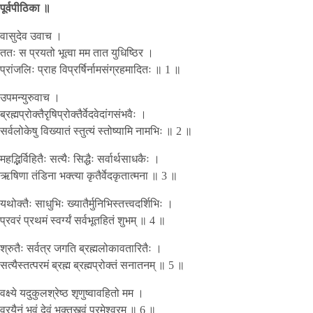
पूर्वपीठिका ॥
वासुदेव उवाच ।
ततः स प्रयतो भूत्वा मम तात युधिष्ठिर ।
प्रांजलिः प्राह विप्रर्षिर्नामसंग्रहमादितः ॥ 1 ॥
उपमन्युरुवाच ।
ब्रह्मप्रोक्तैरृषिप्रोक्तैर्वेदवेदांगसंभवैः ।
सर्वलोकेषु विख्यातं स्तुत्यं स्तोष्यामि नामभिः ॥ 2 ॥
महद्भिर्विहितैः सत्यैः सिद्धैः सर्वार्थसाधकैः ।
ऋषिणा तंडिना भक्त्या कृतैर्वेदकृतात्मना ॥ 3 ॥
यथोक्तैः साधुभिः ख्यातैर्मुनिभिस्तत्त्वदर्शिभिः ।
प्रवरं प्रथमं स्वर्ग्यं सर्वभूतहितं शुभम् ॥ 4 ॥
श्रुतैः सर्वत्र जगति ब्रह्मलोकावतारितैः ।
सत्यैस्तत्परमं ब्रह्म ब्रह्मप्रोक्तं सनातनम् ॥ 5 ॥
वक्ष्ये यदुकुलश्रेष्ठ शृणुष्वावहितो मम ।
वरयैनं भवं देवं भक्तस्त्वं परमेश्वरम् ॥ 6 ॥