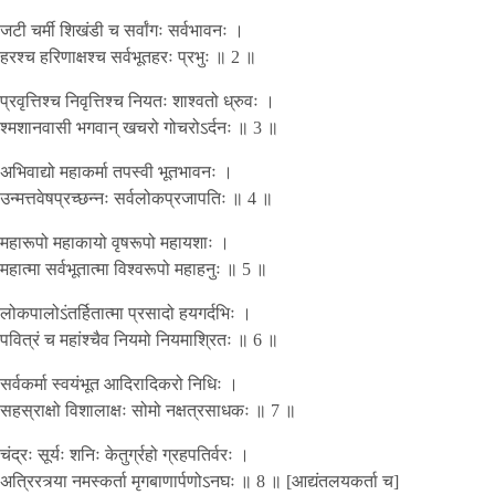
जटी चर्मी शिखंडी च सर्वांगः सर्वभावनः ।
हरश्च हरिणाक्षश्च सर्वभूतहरः प्रभुः ॥ 2 ॥
प्रवृत्तिश्च निवृत्तिश्च नियतः शाश्वतो ध्रुवः ।
श्मशानवासी भगवान् खचरो गोचरोऽर्दनः ॥ 3 ॥
अभिवाद्यो महाकर्मा तपस्वी भूतभावनः ।
उन्मत्तवेषप्रच्छन्नः सर्वलोकप्रजापतिः ॥ 4 ॥
महारूपो महाकायो वृषरूपो महायशाः ।
महात्मा सर्वभूतात्मा विश्वरूपो महाहनुः ॥ 5 ॥
लोकपालोऽंतर्हितात्मा प्रसादो हयगर्दभिः ।
पवित्रं च महांश्चैव नियमो नियमाश्रितः ॥ 6 ॥
सर्वकर्मा स्वयंभूत आदिरादिकरो निधिः ।
सहस्राक्षो विशालाक्षः सोमो नक्षत्रसाधकः ॥ 7 ॥
चंद्रः सूर्यः शनिः केतुर्ग्रहो ग्रहपतिर्वरः ।
अत्रिरत्र्या नमस्कर्ता मृगबाणार्पणोऽनघः ॥ 8 ॥ [आद्यंतलयकर्ता च]