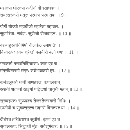
महातपा घोरतपा अदीनो दीनसाधकः ।
संवत्सरकरो मंत्रः प्रमाणं परमं तपः ॥ 9 ॥
योगी योज्यो महाबीजो महारेता महाबलः ।
सुवर्णरेताः सर्वज्ञः सुबीजो बीजवाहनः ॥ 10 ॥
दशबाहुस्त्वनिमिषो नीलकंठ उमापतिः ।
विश्वरूपः स्वयं श्रेष्ठो बलवीरो बलो गणः ॥ 11 ॥
गणकर्ता गणपतिर्दिग्वासाः काम एव च ।
मंत्रवित्परमो मंत्रः सर्वभावकरो हरः ॥ 12 ॥
कमंडलुधरो धन्वी बाणहस्तः कपालवान् ।
अशनी शतघ्नी खड्गी पट्टिशी चायुधी महान् ॥ 13 ॥
स्रुवहस्तः सुरूपश्च तेजस्तेजस्करो निधिः ।
उष्णीषी च सुवक्त्रश्च उदग्रो विनतस्तथा ॥ 14 ॥
दीर्घश्च हरिकेशश्च सुतीर्थः कृष्ण एव च ।
सृगालरूपः सिद्धार्थो मुंडः सर्वशुभंकरः ॥ 15 ॥