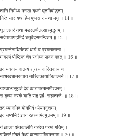
तानि निर्मथ्य मनसा दध्नो घृतमिवोद्धृतम् ।
गिरेः सारं यथा हेम पुष्पसारं यथा मधु ॥ 14 ॥
घृतात्सारं यथा मंडस्तथैतत्सारमुद्धृतम् ।
सर्वपापापहमिदं चतुर्वेदसमन्वितम् ॥ 15 ॥
प्रयत्नेनाधिगंतव्यं धार्यं च प्रयतात्मना ।
मांगल्यं पौष्टिकं चैव रक्षोघ्नं पावनं महत् ॥ 16 ॥
इदं भक्ताय दातव्यं श्रद्दधानास्तिकाय च ।
नाश्रद्दधानरूपाय नास्तिकायाजितात्मने ॥ 17 ॥
यश्चाभ्यसूयते देवं कारणात्मानमीश्वरम् ।
स कृष्ण नरकं याति सह पूर्वैः सहात्मजैः ॥ 18 ॥
इदं ध्यानमिदं योगमिदं ध्येयमनुत्तमम् ।
इदं जप्यमिदं ज्ञानं रहस्यमिदमुत्तमम् ॥ 19 ॥
यं ज्ञात्वा अंतकालेपि गच्छेत परमां गतिम् ।
पवित्रं मंगलं मेध्यं कल्याणमिदमुत्तमम् ॥ 20 ॥