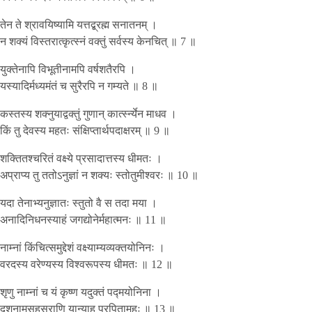
तेन ते श्रावयिष्यामि यत्तद्ब्रह्म सनातनम् ।
न शक्यं विस्तरात्कृत्स्नं वक्तुं सर्वस्य केनचित् ॥ 7 ॥
युक्तेनापि विभूतीनामपि वर्षशतैरपि ।
यस्यादिर्मध्यमंतं च सुरैरपि न गम्यते ॥ 8 ॥
कस्तस्य शक्नुयाद्वक्तुं गुणान् कार्त्स्न्येन माधव ।
किं तु देवस्य महतः संक्षिप्तार्थपदाक्षरम् ॥ 9 ॥
शक्तितश्चरितं वक्ष्ये प्रसादात्तस्य धीमतः ।
अप्राप्य तु ततोऽनुज्ञां न शक्यः स्तोतुमीश्वरः ॥ 10 ॥
यदा तेनाभ्यनुज्ञातः स्तुतो वै स तदा मया ।
अनादिनिधनस्याहं जगद्योनेर्महात्मनः ॥ 11 ॥
नाम्नां किंचित्समुद्देशं वक्ष्याम्यव्यक्तयोनिनः ।
वरदस्य वरेण्यस्य विश्वरूपस्य धीमतः ॥ 12 ॥
शृणु नाम्नां च यं कृष्ण यदुक्तं पद्मयोनिना ।
दशनामसहस्राणि यान्याह प्रपितामहः ॥ 13 ॥