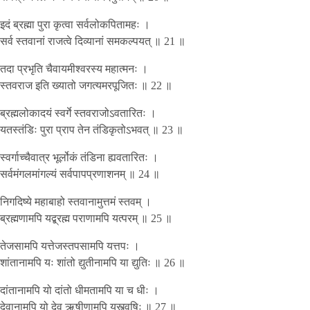
इदं ब्रह्मा पुरा कृत्वा सर्वलोकपितामहः ।
सर्व स्तवानां राजत्वे दिव्यानां समकल्पयत् ॥ 21 ॥
तदा प्रभृति चैवायमीश्वरस्य महात्मनः ।
स्तवराज इति ख्यातो जगत्यमरपूजितः ॥ 22 ॥
ब्रह्मलोकादयं स्वर्गे स्तवराजोऽवतारितः ।
यतस्तंडिः पुरा प्राप तेन तंडिकृतोऽभवत् ॥ 23 ॥
स्वर्गाच्चैवात्र भूर्लोकं तंडिना ह्यवतारितः ।
सर्वमंगलमांगल्यं सर्वपापप्रणाशनम् ॥ 24 ॥
निगदिष्ये महाबाहो स्तवानामुत्तमं स्तवम् ।
ब्रह्मणामपि यद्ब्रह्म पराणामपि यत्परम् ॥ 25 ॥
तेजसामपि यत्तेजस्तपसामपि यत्तपः ।
शांतानामपि यः शांतो द्युतीनामपि या द्युतिः ॥ 26 ॥
दांतानामपि यो दांतो धीमतामपि या च धीः ।
देवानामपि यो देव ऋषीणामपि यस्त्वृषिः ॥ 27 ॥