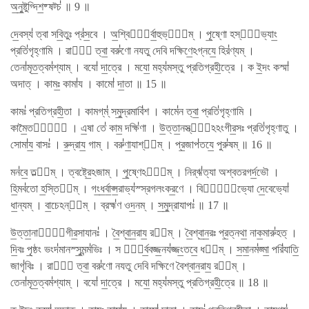
অ॒নু॒ষ্টুগ্দিশ॒ষ্ষট্চ॑ ॥ 9 ॥
দে॒বস্য॑ ত্বা সবি॒তুঃ প্র॑স॒বে । অ॒শ্বিনো᳚র্বা॒হুভ্যা᳚ম্ । পূ॒ষ্ণো হস্তা᳚ভ্যাং॒
প্রতি॑গৃহ্ণামি । রাজা᳚ ত্বা॒ বরু॑ণো নযতু দেবি দক্ষিণে॒ঽগ্নযে॒ হির॑ণ্যম্ ।
তেনা॑মৃত॒ত্বম॑শ্যাম্ । বযো॑ দা॒ত্রে । মযো॒ মহ্য॑মস্তু প্রতিগ্রহী॒ত্রে । ক ই॒দং কস্মা॑
অদাত্ । কামঃ॒ কামা॑য । কামো॑ দা॒তা ॥ 15 ॥
কামঃ॑ প্রতিগ্রহী॒তা । কামগ্​ম্॑ সমু॒দ্রমাবি॑শ । কামে॑ন ত্বা॒ প্রতি॑গৃহ্ণামি ।
কামৈ॒তত্তে᳚ । এ॒ষা তে॑ কাম॒ দক্ষি॑ণা । উ॒ত্তা॒নস্ত্বা᳚ঽঽংগীর॒সঃ প্রতি॑গৃহ্ণাতু ।
সোমা॑য॒ বাসঃ॑ । রু॒দ্রায॒ গাম্ । বরু॑ণা॒যাশ্ব᳚ম্ । প্র॒জাপ॑তযে॒ পুরু॑ষম্ ॥ 16 ॥
মন॑বে॒ তল্প᳚ম্ । ত্বষ্ট্রে॒ঽজাম্ । পূ॒ষ্ণেঽবি᳚ম্ । নির্​ঋ॑ত্যা অশ্বতরগর্দ॒ভৌ ।
হি॒মব॑তো হ॒স্তিন᳚ম্ । গং॒ধ॒র্বা॒প্স॒রাভ্য॑স্স্রগলংকর॒ণে । বিশ্বে᳚ভ্যো দে॒বেভ্যো॑
ধা॒ন্যম্ । বা॒চেঽন্ন᳚ম্ । ব্রহ্ম॑ণ ওদ॒নম্ । স॒মু॒দ্রাযাপঃ॑ ॥ 17 ॥
উ॒ত্তা॒নাযাং᳚গীর॒সাযানঃ॑ । বৈ॒শ্বা॒ন॒রায॒ রথ᳚ম্ । বৈ॒শ্বা॒ন॒রঃ প্র॒ত্নথা॒ নাক॒মারু॑হত্ ।
দি॒বঃ পৃ॒ষ্ঠং ভংদ॑মানস্সু॒মন্ম॑ভিঃ । স পূ᳚র্ব॒বজ্জ॒নয॑জ্জং॒তবে॒ ধন᳚ম্ । স॒মা॒নম॑জ্মা॒ পরি॑যাতি॒
জাগৃ॑বিঃ । রাজা᳚ ত্বা॒ বরু॑ণো নযতু দেবি দক্ষিণে বৈশ্বান॒রায॒ রথ᳚ম্ ।
তেনা॑মৃত॒ত্বম॑শ্যাম্ । বযো॑ দা॒ত্রে । মযো॒ মহ্য॑মস্তু প্রতিগ্রহী॒ত্রে ॥ 18 ॥