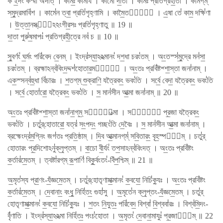
ক ই॒দং কস্মা॑ অদাত্ । কামঃ॒ কামা॑য । কামো॑ দা॒তা । কামঃ॑ প্রতিগ্রহী॒তা । কামগ্​ম্॑
সমু॒দ্রমাবি॑শ । কামে॑ন ত্বা॒ প্রতি॑গৃহ্ণামি । কামৈ॒তত্তে᳚ । এ॒ষা তে॑ কাম॒ দক্ষি॑ণা
। উ॒ত্তা॒নস্ত্বা᳚ঽঽংগীর॒সঃ প্রতি॑গৃহ্ণাতু ॥ 19 ॥
দা॒তা পুরু॑ষ॒মাপঃ॑ প্রতিগ্রহী॒ত্রে নব॑ চ ॥ 10 ॥
সু॒বর্ণং॑ ঘ॒র্মং পরি॑বেদ বে॒নম্ । ইংদ্র॑স্যা॒ঽঽত্মানং॑ দশ॒ধা চরং॑তম্ । অং॒তস্স॑মু॒দ্রে মন॑সা॒
চরং॑তম্ । ব্রহ্মাঽন্ব॑বিংদ॒দ্দশ॑হোতার॒মর্ণে᳚ । অং॒তঃ প্রবি॑ষ্টশ্শা॒স্তা জনা॑নাম্ ।
এক॒স্সন্ব॑হু॒ধা বি॑চারঃ । শ॒তগ্​ম্ শু॒ক্রাণি॒ যত্রৈকং॒ ভবং॑তি । সর্বে॒ বেদা॒ যত্রৈকং॒ ভবং॑তি
। সর্বে॒ হোতা॑রো॒ যত্রৈকং॒ ভবং॑তি । স॒ মান॑সীন আ॒ত্মা জনা॑নাম্ ॥ 20 ॥
অং॒তঃ প্রবি॑ষ্টশ্শা॒স্তা জনা॑না॒গ্​ম্॒ সর্বা᳚ত্মা । সর্বাঃ᳚ প্র॒জা যত্রৈকং॒
ভবং॑তি । চতু॑র্​হোতারো॒ যত্র॑ সং॒পদং॒ গচ্ছং॑তি দে॒বৈঃ । স॒ মান॑সীন আ॒ত্মা জনা॑নাম্ ।
ব্রহ্মেংদ্র॑ম॒গ্নিং জগ॑তঃ প্রতি॒ষ্ঠাম্ । দি॒ব আ॒ত্মানগ্​ম্॑ সবি॒তারং॒ বৃহ॒স্পতি᳚ম্ । চতু॑র্​
হোতারং প্র॒দিশোঽনু॑ক্লৃ॒প্তম্ । বা॒চো বী॒র্যং॑ তপ॒সাঽন্ব॑বিংদত্ । অং॒তঃ প্রবি॑ষ্টং
ক॒র্তার॑মে॒তম্ । ত্বষ্টা॑রগ্​ম্ রূ॒পাণি॑ বিকু॒র্বংতং॑-বিঁপ॒শ্চিম্ ॥ 21 ॥
অ॒মৃত॑স্য প্রা॒ণং-যঁ॒জ্ঞমে॒তম্ । চতু॑র্​হোতৃণামা॒ত্মানং॑ ক॒বযো॒ নিচি॑ক্যুঃ । অং॒তঃ প্রবি॑ষ্টং
ক॒র্তার॑মে॒তম্ । দে॒বানাং॒ বংধু॒ নিহি॑তং॒ গুহা॑সু । অ॒মৃতে॑ন ক্লৃ॒প্তং-যঁ॒জ্ঞমে॒তম্ । চতু॑র্​
হোতৃণামা॒ত্মানং॑ ক॒বযো॒ নিচি॑ক্যুঃ । শ॒তং নি॒যুতঃ॒ পরি॑বেদ॒ বিশ্বা॑ বি॒শ্ববা॑রঃ । বিশ্ব॑মি॒দং-
বৃঁ॑ণাতি । ইংদ্র॑স্যা॒ঽঽত্মা নিহি॑তঃ॒ পংচ॑হোতা । অ॒মৃতং॑ দে॒বানা॒মাযুঃ॑ প্র॒জানা᳚ম্ ॥ 22