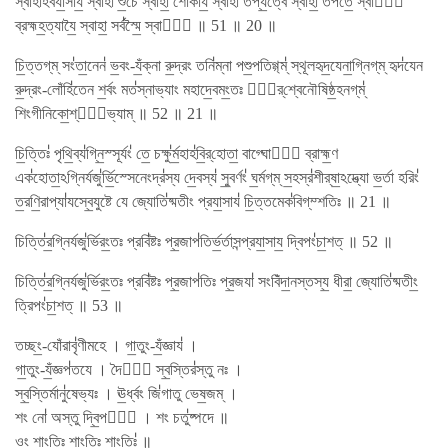
স্বাহা॑ঽবযা॒সায॒ স্বাহা॑ শু॒চে স্বাহা॒ শোকা॑য॒ স্বাহা॑ তপ্য॒ত্বৈ স্বাহা॒ তপ॑তে॒ স্বাহা᳚
ব্রহ্মহ॒ত্যাযৈ॒ স্বাহা॒ সর্ব॑স্মৈ॒ স্বাহা᳚ ॥ 51 ॥ 20 ॥
চি॒ত্তগ্​ম্ সং॑তা॒নেন॑ ভ॒বং-যঁ॒ক্না রু॒দ্রং তনি॑ম্না পশু॒পতিগ্গ্​ম্॑ স্থূলহৃদ॒যেনা॒গ্নিগ্​ম্ হৃদ॑যেন
রু॒দ্রং-লোঁহি॑তেন শ॒র্বং মত॑স্নাভ্যাং মহাদে॒বমং॒তঃ পা᳚র্​শ্বেনৌষিষ্ঠ॒হনগ্​ম্॑
শিংগীনিকো॒শ্যা᳚ভ্যাম্ ॥ 52 ॥ 21 ॥
চি॒ত্তিঃ॑ পৃথি॒ব্য॑গ্নি॒স্সূর্যং॑ তে॒ চক্ষু॑র্ম॒হাহ॑বি॒র্​হোতা॒ বাগ্ঘোতা᳚ ব্রাহ্ম॒ণ
এক॑হোতা॒ঽগ্নির্যজু॑র্ভি॒স্সেনেংদ্র॑স্য দে॒বস্য॑ সু॒বর্ণং॑ ঘ॒র্মগ্​ম্ স॒হস্র॑শীর্​ষা॒ঽদ্ভ্যো ভ॒র্তা হরিং॑
ত॒রণি॒রাপ্যা॑যস্বে॒যুষ্টে যে জ্যোতি॑ষ্মতীং প্রযা॒সায॑ চি॒ত্তমেক॑বিগ্​ম্শতিঃ ॥ 21 ॥
চিত্তি॑র॒গ্নির্যজু॑র্ভিরং॒তঃ প্রবি॑ষ্টঃ প্র॒জাপ॑তির্ভ॒র্তাসন্প্রযা॒সায॒ দ্বিপং॑চা॒শত্ ॥ 52 ॥
চিত্তি॑র॒গ্নির্যজু॑র্ভিরং॒তঃ প্রবি॑ষ্টঃ প্র॒জাপ॑তিঃ প্র॒জযা॑ সং​বিঁদা॒নস্তস্য॒ ধীরা॒ জ্যোতি॑ষ্মতীং॒
ত্রিপং॑চা॒শত্ ॥ 53 ॥
তচ্ছং॒-যোঁরাবৃ॑ণীমহে । গা॒তুং-যঁ॒জ্ঞায॑ ।
গা॒তুং-যঁ॒জ্ঞপ॑তযে । দৈবী᳚ স্ব॒স্তির॑স্তু নঃ ।
স্ব॒স্তির্মানু॑ষেভ্যঃ । ঊ॒র্ধ্বং জি॑গাতু ভেষ॒জম্ ।
শং নো॑ অস্তু দ্বি॒পদে᳚ । শং চতু॑ষ্পদে ॥
ওং শাংতিঃ॒ শাংতিঃ॒ শাংতিঃ॑ ॥