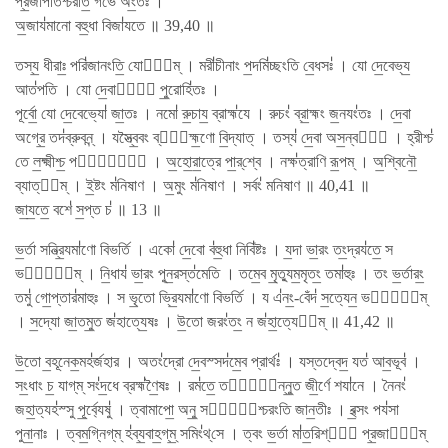
প্র॒জাপ॑তিশ্চরতি॒ গর্ভে॑ অং॒তঃ ।
অ॒জায॑মানো বহু॒ধা বিজা॑যতে ॥ 39,40 ॥
তস্য॒ ধীরাঃ॒ পরি॑জানংতি॒ যোনি᳚ম্ । মরী॑চীনাং প॒দমি॑চ্ছংতি বে॒ধসঃ॑ । যো দে॒বেভ্য॒
আত॑পতি । যো দে॒বানাং᳚ পু॒রোহি॑তঃ ।
পূর্বো॒ যো দে॒বেভ্যো॑ জা॒তঃ । নমো॑ রু॒চায॒ ব্রাহ্ম॑যে । রুচং॑ ব্রা॒হ্মং জ॒নযং॑তঃ । দে॒বা
অগ্রে॒ তদ॑ব্রুবন্ন্ । যস্ত্বৈ॒বং ব্রা᳚হ্ম॒ণো বি॒দ্যাত্ । তস্য॑ দে॒বা অস॒ন্বশে᳚ । হ্রীশ্চ॑
তে ল॒ক্ষ্মীশ্চ॒ পত্ন্যৌ᳚ । অ॒হো॒রা॒ত্রে পা॒র্​শ্বে । নক্ষ॑ত্রাণি রূ॒পম্ । অ॒শ্বিনৌ॒
ব্যাত্ত᳚ম্ । ই॒ষ্টং ম॑নিষাণ । অ॒মুং ম॑নিষাণ । সর্বং॑ মনিষাণ ॥ 40,41 ॥
জা॒য॒তে॒ বশে॑ স॒প্ত চ॑ ॥ 13 ॥
ভ॒র্তা সন্ভ্রি॒যমা॑ণো বিভর্তি । একো॑ দে॒বো ব॑হু॒ধা নিবি॑ষ্টঃ । য॒দা ভা॒রং তং॒দ্রয॑তে॒ স
ভর্তু᳚ম্ । নি॒ধায॑ ভা॒রং পুন॒রস্ত॑মেতি । তমে॒ব মৃ॒ত্যুম॒মৃতং॒ তমা॑হুঃ । তং ভ॒র্তারং॒
তমু॑ গো॒প্তার॑মাহুঃ । স ভৃ॒তো ভ্রি॒যমা॑ণো বিভর্তি । য এ॑নং॒-বেঁদ॑ স॒ত্যেন॒ ভর্তু᳚ম্
। স॒দ্যো জা॒তমু॒ত জ॑হাত্যে॒ষঃ । উ॒তো জরং॑তং॒ ন জ॑হা॒ত্যেক᳚ম্ ॥ 41,42 ॥
উ॒তো ব॒হূনেক॒মহ॑র্জহার । অতং॑দ্রো দে॒বস্সদ॑মে॒ব প্রার্থঃ॑ । যস্তদ্বেদ॒ যত॑ আব॒ভূব॑ ।
সং॒ধাং চ॒ যাগ্​ম্ সং॑দ॒ধে ব্রহ্ম॑ণৈ॒ষঃ । রম॑তে॒ তস্মি᳚ন্নু॒ত জী॒র্ণে শযা॑নে । নৈনং॑
জহা॒ত্যহ॑স্সু পূ॒র্ব্যেষু॑ । ত্বামাপো॒ অনু॒ সর্বা᳚শ্চরংতি জান॒তীঃ । ব॒থ্সং পয॑সা
পুনা॒নাঃ । ত্বম॒গ্নিগ্​ম্ হ॑ব্য॒বাহ॒গ্​ম্॒ সমিং॑থ্​সে । ত্বং ভ॒র্তা মা॑ত॒রিশ্বা᳚ প্র॒জানা᳚ম্