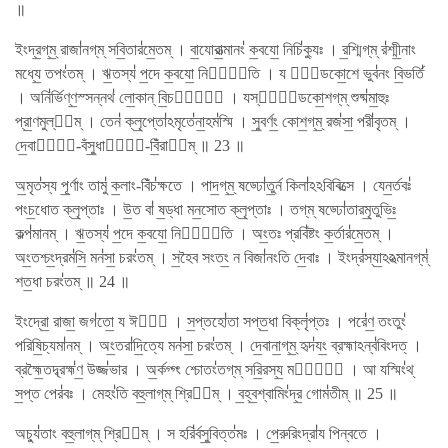
॥
ইংদ্র॒গ্​ম্॒ রাজা॑নগ্​ম্ সবি॒তার॑মে॒তম্ । বা॒যোরা॒ত্মানং॑ ক॒বযো॒ নিচি॑ক্যুঃ । র॒শ্মিগ্​ম্ র॑শ্মী॒নাং
মধ্যে॒ তপং॑তম্ । ঋ॒তস্য॑ প॒দে ক॒বযো॒ নিপাং᳚তি । য আং᳚ডকো॒শে ভুব॑নং বি॒ভর্তি॑
। অনি॑র্ভিণ্ণ॒স্সন্নথ॑ লো॒কান্ বি॒চষ্টে᳚ । যস্যাং᳚ডকো॒শগ্​ম্ শুষ্ম॑মা॒হুঃ
প্রা॒ণমুল্ব᳚ম্ । তেন॑ ক্লৃ॒প্তো॑ঽমৃতে॑না॒হম॑স্মি । সু॒বর্ণং॒ কোশ॒গ্​ম্॒ রজ॑সা॒ পরী॑বৃতম্ ।
দে॒বানাং᳚-বঁসু॒ধানীং᳚-বিঁ॒রাজ᳚ম্ ॥ 23 ॥
অ॒মৃত॑স্য পূ॒র্ণাং তামু॑ ক॒লাং-বিঁচ॑ক্ষতে । পাদ॒গ্​ম্॒ ষড্ঢো॑তু॒র্ন কিলা॑ঽঽবিবিত্সে । যেন॒র্তবঃ॑
পংচ॒ধোত ক্লৃ॒প্তাঃ । উ॒ত বা॑ ষ॒ড্ধা মন॒সোত ক্লৃ॒প্তাঃ । তগ্​ম্ ষড্ঢো॑তারমৃ॒তুভিঃ॒
কল্প॑মানম্ । ঋ॒তস্য॑ প॒দে ক॒বযো॒ নিপাং᳚তি । অং॒তঃ প্রবি॑ষ্টং ক॒র্তার॑মে॒তম্ ।
অং॒তশ্চং॒দ্রম॑সি॒ মন॑সা॒ চরং॑তম্ । স॒হৈব সংতং॒ ন বিজা॑নংতি দে॒বাঃ । ইংদ্র॑স্যা॒ঽঽত্মানগ্​ম্॑
শত॒ধা চরং॑তম্ ॥ 24 ॥
ইংদ্রো॒ রাজা॒ জগ॑তো॒ য ঈশে᳚ । স॒প্তহো॑তা সপ্ত॒ধা বিক্লৃ॑প্তঃ । পরে॑ণ॒ তংতুং॑
পরিষি॒চ্যমা॑নম্ । অং॒তরা॑দি॒ত্যে মন॑সা॒ চরং॑তম্ । দে॒বানা॒গ্​ম্॒ হৃদ॑যং॒ ব্রহ্মাঽন্ব॑বিংদত্ ।
ব্রহ্মৈ॒তদ্ব্রহ্ম॑ণ॒ উজ্জ॑ভার । অ॒র্কগ্গ্‍ং শ্চোতং॑তগ্​ম্ সরি॒রস্য॒ মধ্যে᳚ । আ যস্মিং॑থ্​
স॒প্ত পের॑বঃ । মেহং॑তি বহু॒লাগ্​ম্ শ্রিয᳚ম্ । ব॒হ্ব॒শ্বামিং॑দ্র॒ গোম॑তীম্ ॥ 25 ॥
অচ্যু॑তাং বহু॒লাগ্​ম্ শ্রিয᳚ম্ । স হরি॑র্বসু॒বিত্ত॑মঃ । পে॒রুরিংদ্রা॑য পিন্বতে ।