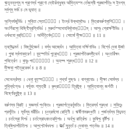
ঋ॒তূনন্ন॒গ্​ম্॒ স প্রা॒ণস্য॑ প্রা॒ণো দ্যৌর॑নাধৃ॒ষ্য আ॑দি॒ত্যস্স তে॑জ॒স্বী প্র॒জাপ॑তিঃ॒ স ই॒দগ্​ম্
সর্ব॒গ্​ম্॒ সর্বং॑ চ মে ভূযাত্ ॥
অ॒গ্নির্যজু॑র্ভিঃ । স॒বি॒তা স্তোমৈঃ᳚ । ইংদ্র॑ উক্থাম॒দৈঃ । মি॒ত্রাবরু॑ণাবা॒শিষা᳚ ।
অংগি॑রসো॒ ধিষ্ণি॑যৈর॒গ্নিভিঃ॑ । ম॒রুত॑স্সদোহবির্ধা॒নাভ্যা᳚ম্ । আপঃ॒ প্রোক্ষ॑ণীভিঃ ।
ওষ॑ধযো ব॒র্​হিষা᳚ । অদি॑তি॒র্বেদ্যা᳚ । সোমো॑ দী॒ক্ষযা᳚ ॥ 11 ॥
ত্বষ্টে॒ধ্মেন॑ । বিষ্ণু॑র্য॒জ্ঞেন॑ । বস॑ব॒ আজ্যে॑ন । আ॒দি॒ত্যা দক্ষি॑ণাভিঃ । বিশ্বে॑ দে॒বা ঊ॒র্জা
। পূ॒ষা স্ব॑গাকা॒রেণ॑ । বৃহ॒স্পতিঃ॑ পুরো॒ধযা᳚ । প্র॒জাপ॑তিরুদ্গী॒থেন॑ । অং॒তরি॑ক্ষং
প॒বিত্রে॑ণ । বা॒যুঃ পাত্রৈঃ᳚ । অ॒হগ্গ্‍ং শ্র॒দ্ধযা᳚ ॥ 12 ॥
দী॒ক্ষযা॒ পাত্রৈ॒রেকং॑ চ ॥ 8 ॥
সেনেংদ্র॑স্য । ধেনা॒ বৃহ॒স্পতেঃ᳚ । প॒থ্যা॑ পূ॒ষ্ণঃ । বাগ্বা॒যোঃ । দী॒ক্ষা সোম॑স্য ।
পৃ॒থি॒ব্য॑গ্নেঃ । বসূ॑নাং গায॒ত্রী । রু॒দ্রাণাং᳚ ত্রি॒ষ্টুক্ । আ॒দি॒ত্যানাং॒ জগ॑তী ।
বিষ্ণো॑রনু॒ষ্টুক্ ॥ 13 ॥
বরু॑ণস্য বি॒রাট্ । য॒জ্ঞস্য॑ পং॒ক্তিঃ । প্র॒জাপ॑তে॒রনু॑মতিঃ । মি॒ত্রস্য॑ শ্র॒দ্ধা । স॒বি॒তুঃ
প্রসূ॑তিঃ । সূর্য॑স্য॒ মরী॑চিঃ । চং॒দ্রম॑সো রোহি॒ণী । ঋষী॑ণামরুংধ॒তী । প॒র্জন্য॑স্য বি॒দ্যুত্
। চত॑স্রো॒ দিশঃ॑ । চত॑স্রোঽবাংতরদি॒শাঃ । অহ॑শ্চ॒ রাত্রি॑শ্চ । কৃ॒ষিশ্চ॒ বৃষ্টি॑শ্চ ।
ত্বিষি॒শ্চাপ॑চিতিশ্চ । আপ॒শ্চৌষ॑ধযশ্চ । ঊর্ক্চ॑ সূ॒নৃতা॑ চ দে॒বানাং॒ পত্ন॑যঃ ॥ 14 ॥