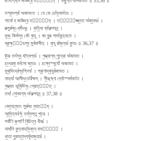
ছংদাগ্​ম্॑সি জজ্ঞিরে॒ তস্মা᳚ত্ । যজু॒স্তস্মা॑দজাযত ॥ 35,36 ॥
তস্মা॒দশ্বা॑ অজাযংত । যে কে চো॑ভ॒যাদ॑তঃ ।
গাবো॑ হ জজ্ঞিরে॒ তস্মা᳚ত্ । তস্মা᳚জ্জা॒তা অ॑জা॒বযঃ॑ ।
যত্পুরু॑ষং॒-ব্যঁ॑দধুঃ । ক॒তি॒ধা ব্য॑কল্পযন্ন্ ।
মুখং॒ কিম॑স্য॒ কৌ বা॒হূ । কা বূ॒রূ পাদা॑বুচ্যেতে ।
ব্রা॒হ্ম॒ণো᳚ঽস্য॒ মুখ॑মাসীত্ । বা॒হূ রা॑জ॒ন্যঃ॑ কৃ॒তঃ ॥ 36,37 ॥
ঊ॒রূ তদ॑স্য॒ যদ্বৈশ্যঃ॑ । প॒দ্ভ্যাগ্​ম্ শূ॒দ্রো অ॑জাযত ।
চং॒দ্রমা॒ মন॑সো জা॒তঃ । চক্ষো॒স্সূর্যো॑ অজাযত ।
মুখা॒দিংদ্র॑শ্চা॒গ্নিশ্চ॑ । প্রা॒ণাদ্বা॒যুর॑জাযত ।
নাভ্যা॑ আসীদং॒তরি॑ক্ষম্ । শী॒র্​ষ্ণো দ্যৌস্সম॑বর্তত ।
প॒দ্ভ্যাং ভূমি॒র্দিশঃ॒ শ্রোত্রা᳚ত্ ।
তথা॑ লো॒কাগ্​ম্ অ॑কল্পযন্ন্ ॥ 37,38 ॥
বেদা॒হমে॒তং পুরু॑ষং ম॒হাংত᳚ম্ ।
আ॒দি॒ত্যব॑র্ণং॒ তম॑স॒স্তু পা॒রে ।
সর্বা॑ণি রূ॒পাণি॑ বি॒চিত্য॒ ধীরঃ॑ ।
নামা॑নি কৃ॒ত্বাঽভি॒বদ॒ন্ যদাস্তে᳚ ।
ধা॒তা পু॒রস্তা॒দ্যমু॑দাজ॒হার॑ ।