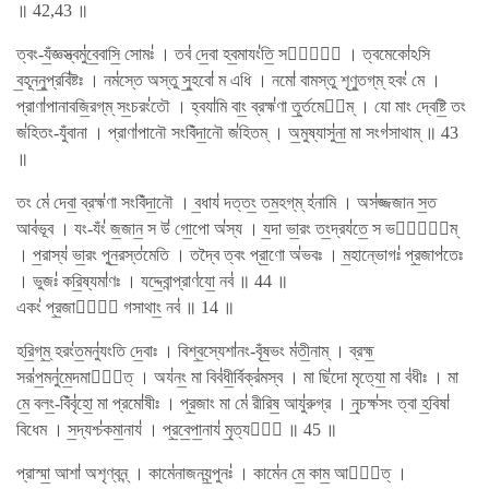
॥ 42,43 ॥
ত্বং-যঁ॒জ্ঞস্ত্বমু॑বে॒বাসি॒ সোমঃ॑ । তব॑ দে॒বা হব॒মাযং॑তি॒ সর্বে᳚ । ত্বমেকো॑ঽসি
ব॒হূননু॒প্রবি॑ষ্টঃ । নম॑স্তে অস্তু সু॒হবো॑ ম এধি । নমো॑ বামস্তু শৃণু॒তগ্​ম্ হবং॑ মে ।
প্রাণা॑পানাবজি॒রগ্​ম্ সং॒চরং॑তৌ । হ্বযা॑মি বাং॒ ব্রহ্ম॑ণা তূ॒র্তমেত᳚ম্ । যো মাং দ্বেষ্টি॒ তং
জ॑হিতং-যুঁবানা । প্রাণা॑পানৌ সং​বিঁদা॒নৌ জ॑হিতম্ । অ॒মুষ্যাসু॑না॒ মা সংগ॑সাথাম্ ॥ 43
॥
তং মে॑ দেবা॒ ব্রহ্ম॑ণা সং​বিঁদা॒নৌ । ব॒ধায॑ দত্তং॒ তম॒হগ্​ম্ হ॑নামি । অস॑জ্জজান স॒ত
আব॑ভূব । যং-যঁং॑ জ॒জান॒ স উ॑ গো॒পো অ॑স্য । য॒দা ভা॒রং তং॒দ্রয॑তে॒ স ভর্তু᳚ম্
। প॒রাস্য॑ ভা॒রং পুন॒রস্ত॑মেতি । তদ্বৈ ত্বং প্রা॒ণো অ॑ভবঃ । ম॒হান্ভোগঃ॑ প্র॒জাপ॑তেঃ
। ভুজঃ॑ করি॒ষ্যমা॑ণঃ । যদ্দে॒বান্প্রাণ॑যো॒ নব॑ ॥ 44 ॥
একং॑ প্র॒জানাং᳚ গসাথাং॒ নব॑ ॥ 14 ॥
হরি॒গ্​ম্॒ হরং॑ত॒মনু॑যংতি দে॒বাঃ । বিশ্ব॒স্যেশা॑নং-বৃঁষ॒ভং ম॑তী॒নাম্ । ব্রহ্ম॒
সরূ॑প॒মনু॑মে॒দমাগা᳚ত্ । অয॑নং॒ মা বিব॑ধী॒র্বিক্র॑মস্ব । মা ছি॑দো মৃত্যো॒ মা ব॑ধীঃ । মা
মে॒ বলং॒-বিঁবৃ॑হো॒ মা প্রমো॑ষীঃ । প্র॒জাং মা মে॑ রীরিষ॒ আযু॑রুগ্র । নৃ॒চক্ষ॑সং ত্বা হ॒বিষা॑
বিধেম । স॒দ্যশ্চ॑কমা॒নায॑ । প্র॒বে॒পা॒নায॑ মৃ॒ত্যবে᳚ ॥ 45 ॥
প্রাস্মা॒ আশা॑ অশৃণ্বন্ন্ । কামে॑নাজনয॒ন্পুনঃ॑ । কামে॑ন মে॒ কাম॒ আগা᳚ত্ ।