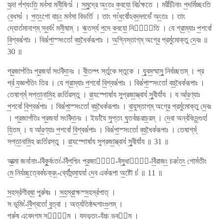
হৃ॒দা প॑শ্যংতি॒ মন॑সা মনী॒ষিণঃ॑ । স॒মু॒দ্রে অং॒তঃ ক॒বযো॒ বিচ॑ক্ষতে । মরী॑চীনাং প॒দমি॑চ্ছংতি
বে॒ধসঃ॑ । প॒তং॒গো বাচং॒ মন॑সা বিভর্তি । তাং গং॑ধ॒র্বো॑ঽবদ॒দ্গর্ভে॑ অং॒তঃ । তাং
দ্যোত॑মানাগ্​ম্ স্ব॒র্যং॑ মনী॒ষাম্ । ঋ॒তস্য॑ প॒দে ক॒বযো॒ নিপাং᳚তি । যে গ্রা॒ম্যাঃ প॒শবো॑
বি॒শ্বরূ॑পাঃ । বিরূ॑পা॒স্সংতো॑ বহু॒ধৈক॑রূপাঃ । অ॒গ্নিস্তাগ্​ম্ অগ্রে॒ প্রমু॑মোক্তু দে॒বঃ ॥
30 ॥
প্র॒জাপ॑তিঃ প্র॒জযা॑ সং​বিঁদা॒নঃ । বী॒তগ্গ্‍ং স্তু॑কে স্তুকে । যু॒বম॒স্মাসু॒ নিয॑চ্ছতম্ । প্র
প্র॑ য॒জ্ঞপ॑তিং তির । যে গ্রা॒ম্যাঃ প॒শবো॑ বি॒শ্বরূ॑পাঃ । বিরূ॑পা॒স্সংতো॑ বহু॒ধৈক॑রূপাঃ ।
তেষাগ্​ম্॑ সপ্তা॒নামি॒হ রংতি॑রস্তু । রা॒যস্পোষা॑য সুপ্রজা॒স্ত্বায॑ সু॒বীর্যা॑য । য আ॑র॒ণ্যাঃ
প॒শবো॑ বি॒শ্বরূ॑পাঃ । বিরূ॑পা॒স্সংতো॑ বহু॒ধৈক॑রূপাঃ । বা॒যুস্তাগ্​ম্ অগ্রে॒ প্রমু॑মোক্তু দে॒বঃ
। প্র॒জাপ॑তিঃ প্র॒জযা॑ সং​বিঁদা॒নঃ । ইডা॑যৈ সৃ॒প্তং ঘৃ॒তব॑চ্চরাচ॒রম্ । দে॒বা অন্ব॑বিংদ॒ন্গুহা॑
হি॒তম্ । য আ॑র॒ণ্যাঃ প॒শবো॑ বি॒শ্বরূ॑পাঃ । বিরূ॑পা॒স্সংতো॑ বহু॒ধৈক॑রূপাঃ । তেষাগ্​ম্॑
সপ্তা॒নামি॒হ রংতি॑রস্তু । রা॒যস্পোষা॑য সুপ্রজা॒স্ত্বায॑ সু॒বীর্যা॑য ॥ 31 ॥
আ॒ত্মা জনা॑নাং-বিঁকু॒র্বংতং॑-বিঁপ॒শ্চিং প্র॒জানাং᳚-বঁসু॒ধানীং᳚-বিঁ॒রাজং॒ চরং॑তং॒ গোম॑তীং
মে॒ নিয॑চ্ছ॒ত্বেক॑চক্রং॒-ব্যোঁ॑মন্মা॒যযা॑ দে॒ব এক॑রূপা অ॒ষ্টৌ চ॑ ॥ 11 ॥
স॒হস্র॑শীর্​ষা॒ পুরু॑ষঃ । স॒হ॒স্রা॒ক্ষস্স॒হস্র॑পাত্ ।
স ভূমিং॑-বিঁ॒শ্বতো॑ বৃ॒ত্বা । অত্য॑তিষ্ঠদ্দশাংগু॒লম্ ।
পুরু॑ষ এ॒বেদগ্​ম্ সর্ব᳚ম্ । যদ্ভূ॒তং-যঁচ্চ॒ ভব্য᳚ম্ ।