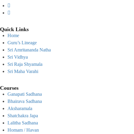
Quick Links
Home
Guru’s Lineage
Sri Amritananda Natha
Sri Vidhya
Sri Raja Shyamala
Sri Maha Varahi
Courses
Ganapati Sadhana
Bhairava Sadhana
Aksharamala
Shatchakra Japa
Lalitha Sadhana
Homam / Havan