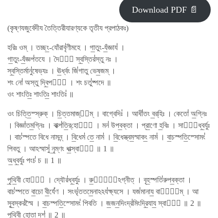
Download PDF 📄
(কৃষ্ণযজুর্বেদীয তৈত্তিরীযারণ্যকে তৃতীয প্রপাঠকঃ)
হরিঃ ওম্ । তচ্ছং॒-যোঁরাবৃ॑ণীমহে । গা॒তুং-যঁ॒জ্ঞায॑ ।
গা॒তুং-যঁ॒জ্ঞপ॑তযে । দৈবী᳚ স্ব॒স্তির॑স্তু নঃ ।
স্ব॒স্তির্মানু॑ষেভ্যঃ । ঊ॒র্ধ্বং জি॑গাতু ভেষ॒জম্ ।
শং নো॑ অস্তু দ্বি॒পদে᳚ । শং চতু॑ষ্পদে ॥
ওং শাংতিঃ॒ শাংতিঃ॒ শাংতিঃ॑ ॥
ওং চিত্তি॒স্স্রুক্ । চি॒ত্তমাজ্য᳚ম্ । বাগ্বেদিঃ॑ । আধী॑তং ব॒র্​হিঃ । কেতো॑ অ॒গ্নিঃ
। বিজ্ঞা॑তম॒গ্নিঃ । বাক্প॑তি॒র্​হোতা᳚ । মন॑ উপব॒ক্তা । প্রা॒ণো হ॒বিঃ । সামা᳚ধ্ব॒র্যুঃ
। বাচ॑স্পতে বিধে নামন্ন্ । বি॒ধেম॑ তে॒ নাম॑ । বি॒ধেস্ত্বম॒স্মাকং॒ নাম॑ । বা॒চস্পতি॒স্সোমং॑
পিবতু । আঽস্মাসু॑ নৃ॒ম্ণং ধা॒ত্স্বাহা᳚ ॥ 1 ॥
অ॒ধ্ব॒র্যুঃ পংচ॑ চ ॥ 1 ॥
পৃ॒থি॒বী হোতা᳚ । দ্যৌর॑ধ্ব॒র্যুঃ । রু॒দ্রো᳚ঽগ্নীত্ । বৃহ॒স্পতি॑রুপব॒ক্তা ।
বাচ॑স্পতে বা॒চো বী॒র্যে॑ণ । সংভৃ॑ততমে॒নাঽঽয॑ক্ষ্যসে । যজ॑মানায॒ বার্য᳚ম্ । আ
সুব॒স্কর॑স্মৈ । বা॒চস্পতি॒স্সোমং॑ পিবতি । জ॒জন॒দিংদ্র॑মিংদ্রি॒যায॒ স্বাহা᳚ ॥ 2 ॥
পৃ॒থি॒বী হোতা॒ দশ॑ ॥ 2 ॥