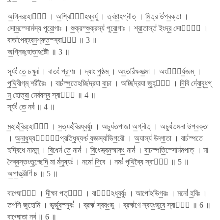
অ॒গ্নির্​হোতা᳚ । অ॒শ্বিনা᳚ঽধ্ব॒র্যূ । ত্বষ্টা॒ঽগ্নীত্ । মি॒ত্র উ॑পব॒ক্তা ।
সোম॒স্সোম॑স্য পুরো॒গাঃ । শু॒ক্রস্শু॒ক্রস্য॑ পুরো॒গাঃ । শ্রা॒তাস্ত॑ ইংদ্র॒ সোমাঃ᳚ ।
বাতা॑পের্​হবন॒শ্রুত॒স্স্বাহা᳚ ॥ 3 ॥
অ॒গ্নির্​হোতা॒ঽষ্টৌ ॥ 3 ॥
সূর্যং॑ তে॒ চক্ষুঃ॑ । বাতং॑ প্রা॒ণঃ । দ্যাং পৃ॒ষ্ঠম্ । অং॒তরি॑ক্ষমা॒ত্মা । অংগৈ᳚র্য॒জ্ঞম্ ।
পৃ॒থি॒বীগ্​ম্ শরী॑রৈঃ । বাচ॑স্প॒তেঽচ্ছি॑দ্রযা বা॒চা । অচ্ছি॑দ্রযা জু॒হ্বা᳚ । দি॒বি দে॑বা॒বৃধ॒গ্​
ম্॒ হোত্রা॒ মের॑যস্ব॒ স্বাহা᳚ ॥ 4 ॥
সূর্যং॑ তে॒ নব॑ ॥ 4 ॥
ম॒হাহ॑বি॒র্​হোতা᳚ । স॒ত্যহ॑বিরধ্ব॒র্যুঃ । অচ্যু॑তপাজা অ॒গ্নীত্ । অচ্যু॑তমনা উপব॒ক্তা
। অ॒না॒ধৃ॒ষ্যশ্চা᳚প্রতিধৃ॒ষ্যশ্চ॑ য॒জ্ঞস্যা॑ভিগ॒রৌ । অ॒যাস্য॑ উদ্গা॒তা । বাচ॑স্পতে
হৃদ্বিধে নামন্ন্ । বি॒ধেম॑ তে॒ নাম॑ । বি॒ধেস্ত্বম॒স্মাকং॒ নাম॑ । বা॒চস্পতি॒স্সোম॑মপাত্ । মা
দৈব্য॒স্তংতু॒শ্ছেদি॒ মা ম॑নু॒ষ্যঃ॑ । নমো॑ দি॒বে । নমঃ॑ পৃথি॒ব্যৈ স্বাহা᳚ ॥ 5 ॥
অ॒পা॒ত্ত্রীণি॑ চ ॥ 5 ॥
বাগ্ঘোতা᳚ । দী॒ক্ষা পত্নী᳚ । বাতো᳚ঽধ্ব॒র্যুঃ । আপো॑ঽভিগ॒রঃ । মনো॑ হ॒বিঃ ।
তপ॑সি জুহোমি । ভূর্ভুব॒স্সুবঃ॑ । ব্রহ্ম॑ স্বযং॒ভু । ব্রহ্ম॑ণে স্বযং॒ভুবে॒ স্বাহা᳚ ॥ 6 ॥
বাগ্ঘোতা॒ নব॑ ॥ 6 ॥