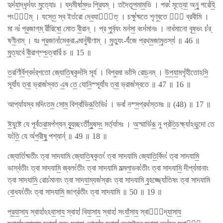
হৃদ॑যা॒দ্ধৃদ॑যং মৃ॒ত্যোঃ । যদ॒মীষা॑ম॒দঃ প্রি॒যম্ । তদৈতূপ॒মাম॒ভি । পরং॑ মৃত্যো॒ অনু॒ পরে॑হি॒
পংথা᳚ম্ । যস্তে॒ স্ব ইত॑রো দেব॒যানা᳚ত্ । চক্ষু॑ষ্মতে শৃণ্ব॒তে তে᳚ ব্রবীমি ।
মা নঃ॑ প্র॒জাগ্​ম্ রী॑রিষো॒ মোত বী॒রান্ । প্র পূ॒র্ব্যং মন॑সা॒ বংদ॑মানঃ । নাধ॑মানো বৃষ॒ভং চ॑র্​
ষণী॒নাম্ । যঃ প্র॒জানা॑মেক॒রাণ্মানু॑ষীণাম্ । মৃ॒ত্যুং-যঁ॑জে প্রথম॒জামৃ॒তস্য॑ ॥ 46 ॥
মৃ॒ত্যবে॑ বী॒রাগ্​ম্শ্চ॒ত্বারি॑ চ ॥ 15 ॥
ত॒রণি॑র্বি॒শ্বদ॑র্​শতো জ্যোতি॒ষ্কৃদ॑সি সূর্য । বিশ্ব॒মা ভা॑সি রোচ॒নম্ । উ॒প॒যা॒মগৃ॑হীতোঽসি॒
সূর্যা॑য ত্বা॒ ভ্রাজ॑স্বত এ॒ষ তে॒ যোনি॒স্সূর্যা॑য ত্বা॒ ভ্রাজ॑স্বতে ॥ 47 ॥ 16 ॥
আপ্যা॑যস্ব মদিংতম॒ সোম॒ বিশ্বা॑ভিরূ॒তিভিঃ॑ । ভবা॑ নস্স॒প্রথ॑স্তমঃ ॥ (48) ॥ 17 ॥
ঈ॒যুষ্টে যে পূর্ব॑তরা॒মপ॑শ্যন্ ব্যু॒চ্ছংতী॑মু॒ষসং॒ মর্ত্যা॑সঃ । অ॒স্মাভি॑রূ॒ নু প্র॑তি॒চক্ষ্যা॑ঽভূ॒দো তে
যং॑তি॒ যে অ॑প॒রীষু॒ পশ্যান্॑ ॥ 49 ॥ 18 ॥
জ্যোতি॑ষ্মতীং ত্বা সাদযামি জ্যোতি॒ষ্কৃতং॑ ত্বা সাদযামি জ্যোতি॒র্বিদং॑ ত্বা সাদযামি॒
ভাস্ব॑তীং ত্বা সাদযামি॒ জ্বলং॑তীং ত্বা সাদযামি মল্মলা॒ভবং॑তীং ত্বা সাদযামি॒ দীপ্য॑মানাং
ত্বা সাদযামি॒ রোচ॑মানাং ত্বা সাদযা॒ম্যজ॑স্রাং ত্বা সাদযামি বৃ॒হজ্জ্যো॑তিষং ত্বা সাদযামি
বো॒ধযং॑তীং ত্বা সাদযামি॒ জাগ্র॑তীং ত্বা সাদযামি ॥ 50 ॥ 19 ॥
প্র॒যা॒সায॒ স্বাহা॑ঽঽযা॒সায॒ স্বাহা॑ বিযা॒সায॒ স্বাহা॑ সং​যাঁ॒সায॒ স্বাহো᳚দ্যা॒সায॒