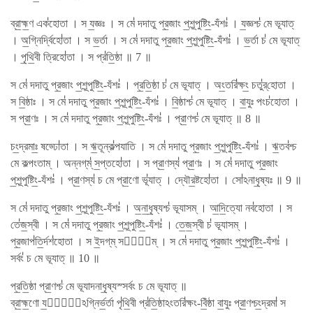
ব্রা॒হ্ম॒ণ এক॑হোতা । স য॒জ্ঞঃ । স মে॑ দদাতু প্র॒জাং প॒শূন্পুষ্টিং॒-যঁশঃ॑ । য॒জ্ঞশ্চ॑ মে ভূযাত্
। অ॒গ্নির্দ্বিহো॑তা । স ভ॒র্তা । স মে॑ দদাতু প্র॒জাং প॒শূন্পুষ্টিং॒-যঁশঃ॑ । ভ॒র্তা চ॑ মে ভূযাত্
। পৃ॒থি॒বী ত্রিহো॑তা । স প্র॑তি॒ষ্ঠা ॥ 7 ॥
স মে॑ দদাতু প্র॒জাং প॒শূন্পুষ্টিং॒-যঁশঃ॑ । প্র॒তি॒ষ্ঠা চ॑ মে ভূযাত্ । অং॒তরি॑ক্ষং॒ চতু॑র্​হোতা ।
স বি॒ষ্ঠাঃ । স মে॑ দদাতু প্র॒জাং প॒শূন্পুষ্টিং॒-যঁশঃ॑ । বি॒ষ্ঠাশ্চ॑ মে ভূযাত্ । বা॒যুঃ পংচ॑হোতা ।
স প্রা॒ণঃ । স মে॑ দদাতু প্র॒জাং প॒শূন্পুষ্টিং॒-যঁশঃ॑ । প্রা॒ণশ্চ॑ মে ভূযাত্ ॥ 8 ॥
চং॒দ্রমাঃ॒ ষড্ঢো॑তা । স ঋ॒তূন্ক॑ল্পযাতি । স মে॑ দদাতু প্র॒জাং প॒শূন্পুষ্টিং॒-যঁশঃ॑ । ঋ॒তব॑শ্চ
মে কল্পংতাম্ । অন্নগ্​ম্॑ স॒প্তহো॑তা । স প্রা॒ণস্য॑ প্রা॒ণঃ । স মে॑ দদাতু প্র॒জাং
প॒শূন্পুষ্টিং॒-যঁশঃ॑ । প্রা॒ণস্য॑ চ মে প্রা॒ণো ভূ॑যাত্ । দ্যৌর॒ষ্টহো॑তা । সো॑ঽনাধৃ॒ষ্যঃ ॥ 9 ॥
স মে॑ দদাতু প্র॒জাং প॒শূন্পুষ্টিং॒-যঁশঃ॑ । অ॒না॒ধৃ॒ষ্যশ্চ॑ ভূযাসম্ । আ॒দি॒ত্যো নব॑হোতা । স
তে॑জ॒স্বী । স মে॑ দদাতু প্র॒জাং প॒শূন্পুষ্টিং॒-যঁশঃ॑ । তে॒জ॒স্বী চ॑ ভূযাসম্ ।
প্র॒জাপ॑তি॒র্দশ॑হোতা । স ই॒দগ্​ম্ সর্ব᳚ম্ । স মে॑ দদাতু প্র॒জাং প॒শূন্পুষ্টিং॒-যঁশঃ॑ ।
সর্বং॑ চ মে ভূযাত্ ॥ 10 ॥
প্র॒তি॒ষ্ঠা প্রা॒ণশ্চ॑ মে ভূযাদনাধৃ॒ষ্যস্সর্বং চ মে ভূযাত্ ॥
ব্রা॒হ্ম॒ণো য॒জ্ঞো᳚ঽগ্নির্ভ॒র্তা পৃ॑থি॒বী প্র॑তি॒ষ্ঠাঽংতরি॑ক্ষং-বিঁ॒ষ্ঠা বা॒যুঃ প্রা॒ণশ্চং॒দ্রমা॑ স