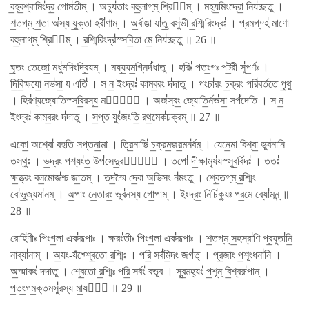
ব॒হ্ব॒শ্বামিং॑দ্র॒ গোম॑তীম্ । অচ্যু॑তাং বহু॒লাগ্​ম্ শ্রিয᳚ম্ । মহ্য॒মিংদ্রো॒ নিয॑চ্ছতু ।
শ॒তগ্​ম্ শ॒তা অ॑স্য যু॒ক্তা হরী॑ণাম্ । অ॒র্বাঙা যা॑তু॒ বসু॑ভী র॒শ্মিরিংদ্রঃ॑ । প্রমগ্​ম্‍হ॑ মাণো
বহু॒লাগ্​ম্ শ্রিয᳚ম্ । র॒শ্মিরিংদ্র॑স্সবি॒তা মে॒ নিয॑চ্ছতু ॥ 26 ॥
ঘৃ॒তং তেজো॒ মধু॑মদিংদ্রি॒যম্ । ময্য॒যম॒গ্নির্দ॑ধাতু । হরিঃ॑ পতং॒গঃ প॑ট॒রী সু॑প॒র্ণঃ ।
দি॒বি॒ক্ষযো॒ নভ॑সা॒ য এতি॑ । স ন॒ ইংদ্রঃ॑ কামব॒রং দ॑দাতু । পংচা॑রং চ॒ক্রং পরি॑বর্ততে পৃ॒থু
। হির॑ণ্যজ্যোতিস্সরি॒রস্য॒ মধ্যে᳚ । অজ॑স্রং॒ জ্যোতি॒র্নভ॑সা॒ সর্প॑দেতি । স ন॒
ইংদ্রঃ॑ কামব॒রং দ॑দাতু । স॒প্ত যুং॑জংতি॒ রথ॒মেক॑চক্রম্ ॥ 27 ॥
একো॒ অশ্বো॑ বহতি সপ্তনা॒মা । ত্রি॒নাভি॑ চ॒ক্রম॒জর॒মন॑র্বম্ । যেনে॒মা বিশ্বা॒ ভুব॑নানি
তস্থুঃ । ভ॒দ্রং পশ্যং॑ত॒ উপ॑সেদু॒রগ্রে᳚ । তপো॑ দী॒ক্ষামৃষ॑যস্সুব॒র্বিদঃ॑ । ততঃ॑
ক্ষ॒ত্ত্রং বল॒মোজ॑শ্চ জা॒তম্ । তদ॒স্মৈ দে॒বা অ॒ভিসং ন॑মংতু । শ্বে॒তগ্​ম্ র॒শ্মিং
বো॑ভু॒জ্যমা॑নম্ । অ॒পাং নে॒তারং॒ ভুব॑নস্য গো॒পাম্ । ইংদ্রং॒ নিচি॑ক্যুঃ পর॒মে ব্যো॑মন্ন্ ॥
28 ॥
রোহি॑ণীঃ পিংগ॒লা এক॑রূপাঃ । ক্ষরং॑তীঃ পিংগ॒লা এক॑রূপাঃ । শ॒তগ্​ম্ স॒হস্রা॑ণি প্র॒যুতা॑নি॒
নাব্যা॑নাম্ । অ॒যং-যঁশ্শ্বে॒তো র॒শ্মিঃ । পরি॒ সর্ব॑মি॒দং জগ॑ত্ । প্র॒জাং প॒শূংধনা॑নি ।
অ॒স্মাকং॑ দদাতু । শ্বে॒তো র॒শ্মিঃ পরি॒ সর্বং॑ বভূব । সুব॒ন্মহ্যং॑ প॒শূন্ বি॒শ্বরূ॑পান্ ।
প॒তং॒গম॒ক্তমসু॑রস্য মা॒যযা᳚ ॥ 29 ॥