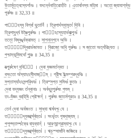
উ॒তামৃ॑ত॒ত্বস্যেশা॑নঃ । যদন্নে॑নাতি॒রোহ॑তি । এ॒তাবা॑নস্য মহি॒মা । অতো॒ জ্যাযাগ্​ম্॑শ্চ॒
পূরু॑ষঃ ॥ 32,33 ॥
পাদো᳚ঽস্য॒ বিশ্বা॑ ভূ॒তানি॑ । ত্রি॒পাদ॑স্যা॒মৃতং॑ দি॒বি ।
ত্রি॒পাদূ॒র্ধ্ব উদৈ॒ত্পুরু॑ষঃ । পাদো᳚ঽস্যে॒হাভ॑বা॒ত্পুনঃ॑ ।
ততো॒ বিষ্ব॒ঙ্ব্য॑ক্রামত্ । সা॒শ॒না॒ন॒শ॒নে অ॒ভি ।
তস্মা᳚দ্বি॒রাড॑জাযত । বি॒রাজো॒ অধি॒ পূরু॑ষঃ । স জা॒তো অত্য॑রিচ্যত ।
প॒শ্চাদ্ভূমি॒মথো॑ পু॒রঃ ॥ 34,35 ॥
যত্পুরু॑ষেণ হ॒বিষা᳚ । দে॒বা য॒জ্ঞমত॑ন্বত ।
ব॒সং॒তো অ॑স্যাঽঽসী॒দাজ্য᳚ম্ । গ্রী॒ষ্ম ই॒ধ্মশ্শ॒রদ্ধ॒বিঃ ।
স॒প্তাস্যা॑ঽঽসন্পরি॒ধযঃ॑ । ত্রিস্স॒প্ত স॒মিধঃ॑ কৃ॒তাঃ ।
দে॒বা যদ্য॒জ্ঞং ত॑ন্বা॒নাঃ । অব॑ধ্ন॒ন্পুরু॑ষং প॒শুম্ ।
তং-যঁ॒জ্ঞং ব॒র্​হিষি॒ প্রৌক্ষন্॑ । পুরু॑ষং জা॒তম॑গ্র॒তঃ ॥ 34,35 ॥
তেন॑ দে॒বা অয॑জংত । সা॒ধ্যা ঋষ॑যশ্চ॒ যে ।
তস্মা᳚দ্য॒জ্ঞাথ্স॑র্ব॒হুতঃ॑ । সংভৃ॑তং পৃষদা॒জ্যম্ ।
প॒শূগ্‍স্তাগ্‍শ্চ॑ক্রে বায॒ব্যান্॑ । আ॒র॒ণ্যান্গ্রা॒ম্যাশ্চ॒ যে ।
তস্মা᳚দ্য॒জ্ঞাথ্স॑র্ব॒হুতঃ॑ । ঋচ॒স্সামা॑নি জজ্ঞিরে ।