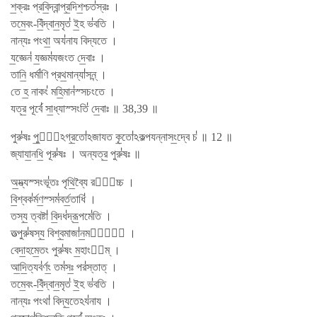
শ॒ক্রঃ প্রবি॒দ্বান্প্র॒দিশ॒শ্চত॑স্রঃ ।
তমে॒বং-বিঁ॒দ্বান॒মৃত॑ ই॒হ ভ॑বতি ।
নান্যঃ পংথা॒ অয॑নায বিদ্যতে ।
য॒জ্ঞেন॑ য॒জ্ঞম॑যজংত দে॒বাঃ ।
তানি॒ ধর্মা॑ণি প্রথ॒মান্যা॑সন্ন্ ।
তে হ॒ নাকং॑ মহি॒মান॑স্সচংতে ।
যত্র॒ পূর্বে॑ সা॒ধ্যাস্সংতি॑ দে॒বাঃ ॥ 38,39 ॥
পুরু॑ষঃ পু॒রো᳚ঽগ্র॒তো॑ঽজাযত কৃ॒তো॑ঽকল্পযন্নাসং॒দ্বে চ॑ ॥ 12 ॥
জ্যাযা॒নধি॒ পূরু॑ষঃ । অন্যত্র॒ পুরু॑ষঃ ॥
অ॒দ্ভ্যস্সংভূ॑তঃ পৃথি॒ব্যৈ রসা᳚চ্চ ।
বি॒শ্বক॑র্মণ॒স্সম॑বর্ত॒তাধি॑ ।
তস্য॒ ত্বষ্টা॑ বি॒দধ॑দ্রূ॒পমে॑তি ।
তত্পুরু॑ষস্য॒ বিশ্ব॒মাজা॑ন॒মগ্রে᳚ ।
বেদা॒হমে॒তং পুরু॑ষং ম॒হাংত᳚ম্ ।
আ॒দি॒ত্যব॑র্ণং॒ তম॑সঃ॒ পর॑স্তাত্ ।
তমে॒বং-বিঁ॒দ্বান॒মৃত॑ ই॒হ ভ॑বতি ।
নান্যঃ পংথা॑ বিদ্য॒তেঽয॑নায ।