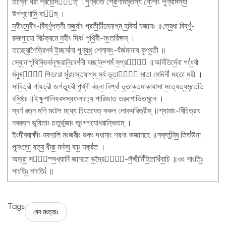
তন্নো॑ ধরা প্রচো॒দযা᳚ত্ ।শৃ॒ণ্বংতি॑ শ্রো॒ণামমৃত॑স্য গো॒পাং পুণ্যা॑মস্যা॒
উপ॑শৃণোমি॒ বাচ᳚ম্ ।
ম॒হীংদে॒বীং-বিঁষ্ণু॑পত্নী মজূ॒র্যাং প্রতী॒চী॑মেনাগ্​ম্ হ॒বিষা॑ যজামঃ ॥ত্রে॒ধা বিষ্ণু॑-
রুরুগা॒যো বিচ॑ক্রমে ম॒হীং দিবং॑ পৃথি॒বী-মং॒তরি॑ক্ষম্ ।
তচ্ছ্রো॒ণৈত্রিশব॑ ই॒চ্ছমা॑না পুণ্য॒গ্গ্॒ শ্লোকং॒-যঁজ॑মানায কৃণ্ব॒তী ॥
স্যো॒নাপৃ॑থিবি॒ভবা॑নৃক্ষ॒রানি॒বেশ॑নী যচ্ছা॑ন॒শ্শর্ম॑ স॒প্রথাঃ᳚ ॥অদি॑তির্দে॒বা গং॑ধ॒র্বা
ম॑নু॒ষ্যাঃ᳚ পি॒তরো সু॑রাস্তেষাগ্​ম্ স॒র্ব ভূ॒তা॒নাং᳚ মা॒তা মে॒দিনী॑ মহতা ম॒হী ।
সাবি॒ত্রী গা॑য॒ত্রী জগ॑ত্যু॒র্বী পৃ॒থ্বী ব॑হুলা॒ বিশ্বা॑ ভূ॒তাক॒তমাকাযাসা স॒ত্যেত্য॒মৃতে॑তি
বসি॒ষ্ঠঃ ॥ইক্ষুশালিযবসস্যফলাঢ্যে পারিজাত তরুশোভিতমূলে ।
স্বর্ণ রত্ন মণি মংটপ মধ্যে চিংতযেত্ সকল লোকধরিত্রীম্ ॥শ্যামাং-বিঁচিত্রাং
নবরত্ন ভূষিতাং চতুর্ভুজাং তুংগপযোধরান্বিতাম্ ।
ইংদীবরাক্ষীং নবশালি মংজরীং শুকং দধানাং শরণং ভজামহে ॥সক্তু॑মিব॒ তিত॑উনা
পুনংতো॒ যত্র॒ ধীরা॒ মন॑সা॒ বাচ॒ মক্র॑ত ।
অত্রা॒ সখা᳚স্স॒খ্যানি॑ জানতে ভ॒দ্রৈষাং᳚-লঁ॒ক্ষ্মীর্নি॑হি॒তাধি॑বা॒চি ॥ওং শাংতিঃ॒
শাংতিঃ॒ শাংতিঃ॑ ॥
Tags:
বেদ মংত্রাঃ