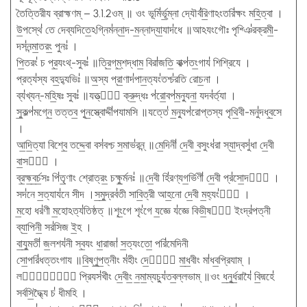
তৈত্তিরীয ব্রাহ্মণম্ – 3.1.2ওম্ ॥ ওং ভূমি॑র্ভূ॒ম্না দ্যৌর্ব॑রি॒ণাঽংতরি॑ক্ষং মহি॒ত্বা ।
উ॒পস্থে॑ তে দেব্যদিতে॒ঽগ্নিম॑ন্না॒দ-ম॒ন্নাদ্যা॒যাদ॑ধে ॥আঽযংগৌঃ পৃশ্ঞি॑রক্রমী॒-
দস॑নন্মা॒তরং॒ পুনঃ॑ ।
পি॒তরং॑ চ প্র॒যংথ্-সুবঃ॑ ॥ত্রি॒গ্​ম্॒শদ্ধাম॒ বিরা॑জতি॒ বাক্প॑তং॒গায॑ শিশ্রিযে ।
প্রত্য॑স্য বহ॒দ্যুভিঃ॑ ॥অ॒স্য প্রা॒ণাদ॑পান॒ত্যং॑তশ্চ॑রতি রোচ॒না ।
ব্য॑খ্যন্-মহি॒ষঃ সুবঃ॑ ॥যত্ত্বা᳚ ক্রু॒দ্ধঃ প॑রো॒বপ॑ম॒ন্যুনা॒ যদব॑র্ত্যা ।
সু॒কল্প॑মগ্নে॒ তত্তব॒ পুন॒স্ত্বোদ্দী॑পযামসি ॥যত্তে॑ ম॒ন্যুপ॑রোপ্তস্য পৃথি॒বী-মনু॑দধ্ব॒সে
।
আ॒দি॒ত্যা বিশ্বে॒ তদ্দে॒বা বস॑বশ্চ স॒মাভ॑রন্ন্ ॥মে॒দিনী॑ দে॒বী ব॒সুংধ॑রা স্যা॒দ্বসু॑ধা দে॒বী
বা॒সবী᳚ ।
ব্র॒হ্ম॒ব॒র্চ॒সঃ পি॑তৃ॒ণাং শ্রোত্রং॒ চক্ষু॒র্মনঃ॑ ॥দে॒বী হি॑রণ্যগ॒র্ভিণী॑ দে॒বী প্র॑সো॒দরী᳚ ।
সদ॑নে স॒ত্যায॑নে সীদ ।স॒মু॒দ্রব॑তী সাবি॒ত্রী আহ॒নো দে॒বী ম॒হ্যং॑গী᳚ ।
ম॒হো ধর॑ণী ম॒হোঽত্য॑তিষ্ঠত্ ॥শৃং॒গে শৃং॑গে য॒জ্ঞে য॑জ্ঞে বিভী॒ষণী᳚ ইংদ্র॑পত্নী
ব্যা॒পিনী॒ সর॑সিজ ই॒হ ।
বা॒যু॒মতী॑ জ॒লশয॑নী স্ব॒যং ধা॒রাজা॑ স॒ত্যংতো॒ পরি॑মেদিনী
সো॒পরি॑ধত্তংগায ॥বি॒ষ্ণু॒প॒ত্নীং ম॑হীং দে॒বীং᳚ মা॒ধ॒বীং মা॑ধব॒প্রিযাম্ ।
লক্ষ্মীং᳚ প্রিযস॑খীং দে॒বীং॒ ন॒মা॒ম্যচ্যু॑তব॒ল্লভাম্ ॥ওং ধ॒নু॒র্ধ॒রাযৈ॑ বি॒দ্মহে॑
সর্বসি॒দ্ধ্যৈ চ॑ ধীমহি ।