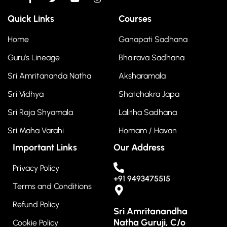
Quick Links
Courses
Home
Ganapati Sadhana
Guru’s Lineage
Bhairava Sadhana
Sri Amritananda Natha
Aksharamala
Sri Vidhya
Shatchakra Japa
Sri Raja Shyamala
Lalitha Sadhana
Sri Maha Varahi
Homam / Havan
Important Links
Our Address
Privacy Policy
+91 9493475515
Terms and Conditions
Refund Policy
Sri Amritanandha
Natha Guruji, C/o
Cookie Policy