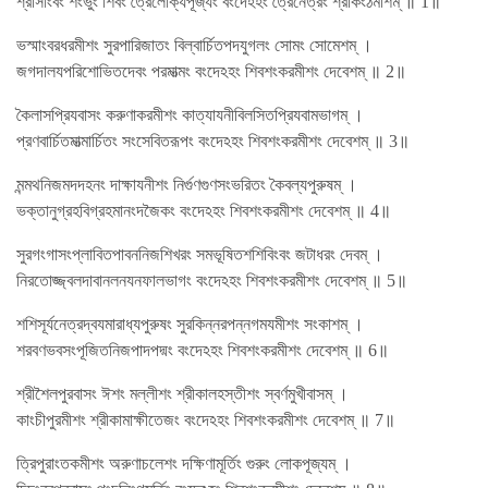
শ্রীসাংবং শংভুং শিবং ত্রৈলোক্যপূজ্যং বংদেঽহং ত্রৈনেত্রং শ্রীকংঠমীশম্ ॥ 1॥
ভস্মাংবরধরমীশং সুরপারিজাতং বিল্বার্চিতপদযুগলং সোমং সোমেশম্ ।
জগদালযপরিশোভিতদেবং পরমাত্মং বংদেঽহং শিবশংকরমীশং দেবেশম্ ॥ 2॥
কৈলাসপ্রিযবাসং করুণাকরমীশং কাত্যাযনীবিলসিতপ্রিযবামভাগম্ ।
প্রণবার্চিতমাত্মার্চিতং সংসেবিতরূপং বংদেঽহং শিবশংকরমীশং দেবেশম্ ॥ 3॥
মন্মথনিজমদদহনং দাক্ষাযনীশং নির্গুণগুণসংভরিতং কৈবল্যপুরুষম্ ।
ভক্তানুগ্রহবিগ্রহমানংদজৈকং বংদেঽহং শিবশংকরমীশং দেবেশম্ ॥ 4॥
সুরগংগাসংপ্লাবিতপাবননিজশিখরং সমভূষিতশশিবিংবং জটাধরং দেবম্ ।
নিরতোজ্জ্বলদাবানলনযনফালভাগং বংদেঽহং শিবশংকরমীশং দেবেশম্ ॥ 5॥
শশিসূর্যনেত্রদ্বযমারাধ্যপুরুষং সুরকিন্নরপন্নগমযমীশং সংকাশম্ ।
শরবণভবসংপূজিতনিজপাদপদ্মং বংদেঽহং শিবশংকরমীশং দেবেশম্ ॥ 6॥
শ্রীশৈলপুরবাসং ঈশং মল্লীশং শ্রীকালহস্তীশং স্বর্ণমুখীবাসম্ ।
কাংচীপুরমীশং শ্রীকামাক্ষীতেজং বংদেঽহং শিবশংকরমীশং দেবেশম্ ॥ 7॥
ত্রিপুরাংতকমীশং অরুণাচলেশং দক্ষিণামূর্তিং গুরুং লোকপূজ্যম্ ।