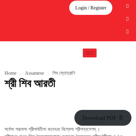
Login / Register
Home
Assamese
শিব স্তোত্রাণি
শ্রী শিব আরতী
Download PDF 📄
সর্বেশং পরমেশং শ্রীপার্বতীশং বংদেঽহং বিশ্বেশং শ্রীপন্নগেশম্ ।