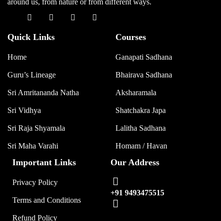
around us, from nature or from different ways.
Quick Links
Courses
Home
Ganapati Sadhana
Guru’s Lineage
Bhairava Sadhana
Sri Amritananda Natha
Aksharamala
Sri Vidhya
Shatchakra Japa
Sri Raja Shyamala
Lalitha Sadhana
Sri Maha Varahi
Homam / Havan
Important Links
Our Address
Privacy Policy
+91 9493475515
Terms and Conditions
Refund Policy