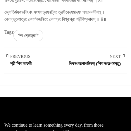
চিদংবরপুরবাসং পংচলিংগমূর্তিং বংদেঽহং শিবশংকরমীশং দেবেশম্ ॥ 8॥
জ্যোতির্মযশুভলিংগং সংখ্যাত্রযনাট্যং ত্রযীবেদ্যমাদ্যং পংচাননমীশম্ ।
বেদাদ্ভুতগাত্রং বেদার্ণবজনিতং বেদাগ্রং বিশ্বাগ্রং শ্রীবিশ্বনাথম্ ॥ 9॥
Tags:
শিব স্তোত্রাণি
PREVIOUS
NEXT
শ্রী শিব আরতী
শিবসংকল্পোপনিষত্ (শিব সংকল্পমস্তু)
We continue to learn something every day, from those