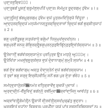
ਪ੍ਰਾ॒ਤਰ॒ਸ਼੍ਵਿਨਾ᳚ ।
ਪ੍ਰਾ॒ਤਰ੍ਭਗਂ॑ ਪੂ॒ਸ਼ਣਂ॒ ਬ੍ਰਹ੍ਮ॑ਣ॒ਸ੍ਪਤਿਂ॑ ਪ੍ਰਾ॒ਤਃ ਸੋਮ॑ਮੁ॒ਤ ਰੁ॒ਦ੍ਰਗ੍​ਮ੍ ਹੁ॑ਵੇਮ ॥ 1 ॥
ਪ੍ਰਾ॒ਤ॒ਰ੍ਜਿਤਂ॒ ਭ॑ਗਮੁ॒ਗ੍ਰਗ੍​ਮ੍ ਹੁ॑ਵੇਮ ਵ॒ਯਂ ਪੁ॒ਤ੍ਰਮਦਿ॑ਤੇ॒ਰ੍ਯੋ ਵਿ॑ਧ॒ਰ੍ਤਾ ।
ਆ॒ਦ੍ਧ੍ਰਸ਼੍ਚਿ॒ਦ੍ਯਂ ਮਨ੍ਯ॑ਮਾਨਸ੍ਤੁ॒ਰਸ਼੍ਚਿ॒ਦ੍ਰਾਜਾ॑ ਚਿ॒ਦ੍ਯਂ ਭਗਂ॑ ਭ॒ਕ੍ਸ਼ੀਤ੍ਯਾਹ॑
॥ 2 ॥
ਭਗ॒ ਪ੍ਰਣੇ॑ਤ॒ਰ੍ਭਗ॒ ਸਤ੍ਯ॑ਰਾਧੋ॒ ਭਗੇ॒ਮਾਂ ਧਿਯ॒ਮੁਦ॑ਵ॒ਦਦ॑ਨ੍ਨਃ ।
ਭਗ॒ਪ੍ਰਣੋ॑ ਜਨਯ॒ ਗੋਭਿ॒ਰਸ਼੍ਵੈ॒ਰ੍ਭਗ॒ਪ੍ਰਨ੍ਰੁਰੁਇਭਿ॑ਰ੍ਨ੍ਰੁਰੁਇ॒ਵਂਤ॑ਸ੍ਸ੍ਯਾਮ ॥ 3 ॥
ਉ॒ਤੇਦਾਨੀਂ॒ ਭਗ॑ਵਂਤਸ੍ਸ੍ਯਾਮੋ॒ਤ ਪ੍ਰਪਿ॒ਤ੍ਵ ਉ॒ਤ ਮਧ੍ਯੇ॒ ਅਹ੍ਨਾ᳚ਮ੍ ।
ਉ॒ਤੋਦਿ॑ਤਾ ਮਘਵਂ॒ਥ੍​ਸੂਰ੍ਯ॑ਸ੍ਯ ਵ॒ਯਂ ਦੇ॒ਵਾਨਾਗ੍​ਮ੍॑ ਸੁਮ॒ਤੌ ਸ੍ਯਾ॑ਮ ॥ 4 ॥
ਭਗ॑ ਏ॒ਵ ਭਗ॑ਵਾਗ੍​ਮ੍ ਅਸ੍ਤੁ ਦੇਵਾ॒ਸ੍ਤੇਨ॑ ਵ॒ਯਂ ਭਗ॑ਵਂਤਸ੍ਸ੍ਯਾਮ ।
ਤਂ ਤ੍ਵਾ॑ ਭਗ॒ ਸਰ੍ਵ॒ ਇਜ੍ਜੋ॑ਹਵੀਮਿ॒ ਸਨੋ॑ ਭਗ ਪੁਰ ਏ॒ਤਾ ਭ॑ਵੇਹ ॥ 5 ॥
ਸਮ॑ਧ੍ਵ॒ਰਾਯੋ॒ਸ਼ਸੋ॑਽ਨਮਂਤ ਦਧਿ॒ਕ੍ਰਾਵੇ॑ਵ॒ ਸ਼ੁਚਯੇ॑ ਪ॒ਦਾਯ॑ ।
ਅ॒ਰ੍ਵਾ॒ਚੀ॒ਨਂ-ਵਁ॑ਸੁ॒ਵਿਦਂ॒ ਭਗ॑ਨ੍ਨੋ॒ ਰਥ॑ਮਿ॒ਵਾ਽ਸ਼੍ਵਾ॑ਵਾ॒ਜਿਨ॒ ਆਵ॑ਹਂਤੁ ॥ 6 ॥
ਅਸ਼੍ਵਾ॑ਵਤੀ॒ਰ੍ਗੋਮ॑ਤੀਰ੍ਨ ਉ॒ਸ਼ਾਸੋ॑ ਵੀ॒ਰਵ॑ਤੀ॒ਸ੍ਸਦ॑ਮੁਚ੍ਛਂਤੁ ਭ॒ਦ੍ਰਾਃ ।
ਘ੍ਰੁਰੁਇ॒ਤਂ ਦੁਹਾ॑ਨਾ ਵਿ॒ਸ਼੍ਵਤਃ॒ ਪ੍ਰਪੀ॑ਨਾ ਯੂ॒ਯਂ ਪਾ॑ਤ ਸ੍ਵ॒ਸ੍ਤਿਭਿ॒ਸ੍ਸਦਾ॑ ਨਃ ॥