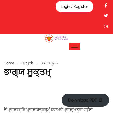
Login / Register
Home
Punjabi
ਵੇਦ ਮਂਤ੍ਰਾਃ
ਭਾਗ੍ਯ ਸੂਕ੍ਤਮ੍
Download PDF 📄
ਓਂ ਪ੍ਰਾ॒ਤਰ॒ਗ੍ਨਿਂ ਪ੍ਰਾ॒ਤਰਿਂਦ੍ਰਗ੍​ਮ੍॑ ਹਵਾਮਹੇ ਪ੍ਰਾ॒ਤਰ੍ਮਿ॒ਤ੍ਰਾ ਵਰੁ॑ਣਾ