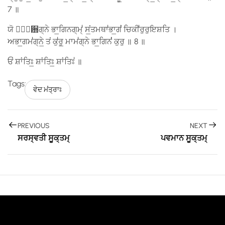
7 ॥
ਯੋ ਮਾ᳚਽ਗ੍ਨੇ ਭਾ॒ਗਿਨਗ੍​ਮ੍॑ ਸਂ॒ਤਮਥਾ॑ਭਾ॒ਗਂ॑ ਚਿਕੀ॑ਰੁਰੁਇਸ਼ਤਿ ।
ਅਭਾ॒ਗਮ॑ਗ੍ਨੇ॒ ਤਂ ਕੁ॑ਰੁ॒ ਮਾਮ॑ਗ੍ਨੇ ਭਾ॒ਗਿਨਂ॑ ਕੁਰੁ ॥ 8 ॥
ਓਂ ਸ਼ਾਂਤਿਃ॒ ਸ਼ਾਂਤਿਃ॒ ਸ਼ਾਂਤਿਃ॑ ॥
Tags:
ਵੇਦ ਮਂਤ੍ਰਾਃ
PREVIOUS
NEXT
ਸਰਸ੍ਵਤੀ ਸੂਕ੍ਤਮ੍
ਪਵਮਾਨ ਸੂਕ੍ਤਮ੍