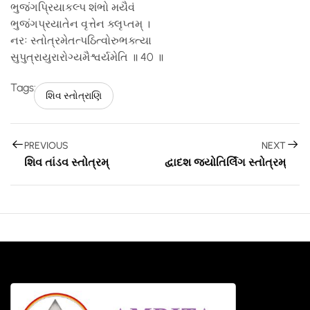
ભુજંગપ્રિયાકલ્પ શંભો મયૈવં
ભુજંગપ્રયાતેન વૃત્તેન ક્લૃપ્તમ્ ।
નરઃ સ્તોત્રમેતત્પઠિત્વોરુભક્ત્યા
સુપુત્રાયુરારોગ્યમૈશ્વર્યમેતિ ॥ 40 ॥
Tags:
શિવ સ્તોત્રાણિ
PREVIOUS
NEXT
શિવ તાંડવ સ્તોત્રમ્
દ્વાદશ જ્યોતિર્લિંગ સ્તોત્રમ્