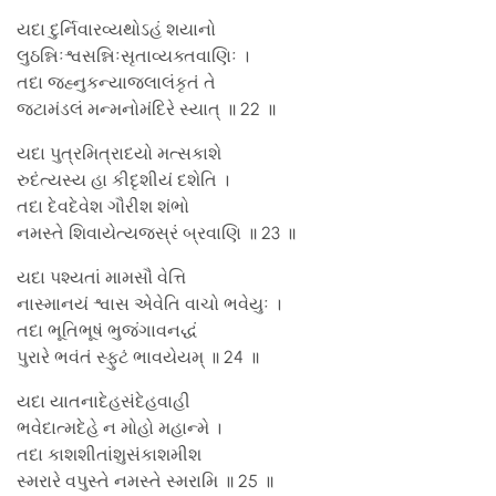
યદા દુર્નિવારવ્યથોઽહં શયાનો
લુઠન્નિઃશ્વસન્નિઃસૃતાવ્યક્તવાણિઃ ।
તદા જહ્નુકન્યાજલાલંકૃતં તે
જટામંડલં મન્મનોમંદિરે સ્યાત્ ॥ 22 ॥
યદા પુત્રમિત્રાદયો મત્સકાશે
રુદંત્યસ્ય હા કીદૃશીયં દશેતિ ।
તદા દેવદેવેશ ગૌરીશ શંભો
નમસ્તે શિવાયેત્યજસ્રં બ્રવાણિ ॥ 23 ॥
યદા પશ્યતાં મામસૌ વેત્તિ
નાસ્માનયં શ્વાસ એવેતિ વાચો ભવેયુઃ ।
તદા ભૂતિભૂષં ભુજંગાવનદ્ધં
પુરારે ભવંતં સ્ફુટં ભાવયેયમ્ ॥ 24 ॥
યદા યાતનાદેહસંદેહવાહી
ભવેદાત્મદેહે ન મોહો મહાન્મે ।
તદા કાશશીતાંશુસંકાશમીશ
સ્મરારે વપુસ્તે નમસ્તે સ્મરામિ ॥ 25 ॥