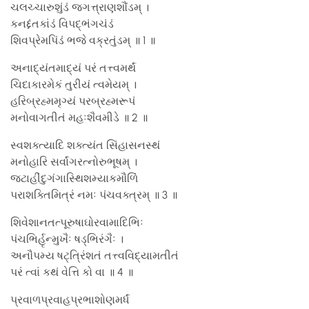
ચલચ્ચારુશુંડં જગત્ત્રાણશૌંડમ્ ।
કનદ્દંતકાંડં વિપદ્ભંગચંડં
શિવપ્રેમપિંડં ભજે વક્રતુંડમ્ ॥ 1 ॥
અનાદ્યંતમાદ્યં પરં તત્ત્વમર્થં
ચિદાકારમેકં તુરીયં ત્વમેયમ્ ।
હરિબ્રહ્મમૃગ્યં પરબ્રહ્મરૂપં
મનોવાગતીતં મહઃશૈવમીડે ॥ 2 ॥
સ્વશક્ત્યાદિ શક્ત્યંત સિંહાસનસ્થં
મનોહારિ સર્વાંગરત્નોરુભૂષમ્ ।
જટાહીંદુગંગાસ્થિશમ્યાકમૌળિં
પરાશક્તિમિત્રં નમઃ પંચવક્ત્રમ્ ॥ 3 ॥
શિવેશાનતત્પૂરુષાઘોરવામાદિભિઃ
પંચભિર્હૃન્મુખૈઃ ષડ્ભિરંગૈઃ ।
અનૌપમ્ય ષટ્ત્રિંશતં તત્ત્વવિદ્યામતીતં
પરં ત્વાં કથં વેત્તિ કો વા ॥ 4 ॥
પ્રવાળપ્રવાહપ્રભાશોણમર્ધં