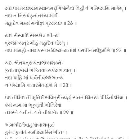
યદાપારમચ્છાયમસ્થાનમદ્ભિર્જનૈર્વા વિહીનં ગમિષ્યામિ માર્ગમ્ ।
તદા તં નિરુંધંકૃતાંતસ્ય માર્ગં
મહાદેવ મહ્યં મનોજ્ઞં પ્રયચ્છ ॥ 26 ॥
યદા રૌરવાદિ સ્મરન્નેવ ભીત્યા
વ્રજામ્યત્ર મોહં મહાદેવ ઘોરમ્ ।
તદા મામહો નાથ કસ્તારયિષ્યત્યનાથં પરાધીનમર્ધેંદુમૌળે ॥ 27 ॥
યદા શ્વેતપત્રાયતાલંઘ્યશક્તેઃ
કૃતાંતાદ્ભયં ભક્તિવાત્સલ્યભાવાત્ ।
તદા પાહિ માં પાર્વતીવલ્લભાન્યં
ન પશ્યામિ પાતારમેતાદૃશં મે ॥ 28 ॥
ઇદાનીમિદાનીં મૃતિર્મે ભવિત્રીત્યહો સંતતં ચિંતયા પીડિતોઽસ્મિ ।
કથં નામ મા ભૂન્મૃતૌ ભીતિરેષા
નમસ્તે ગતીનાં ગતે નીલકંઠ ॥ 29 ॥
અમર્યાદમેવાહમાબાલવૃદ્ધં
હરંતં કૃતાંતં સમીક્ષ્યાસ્મિ ભીતઃ ।