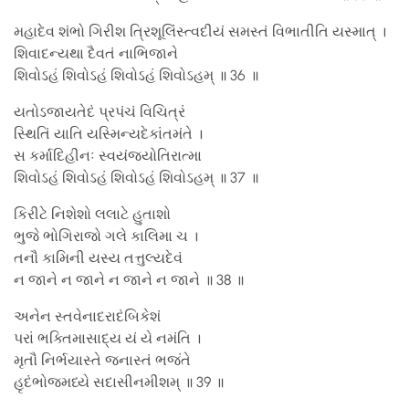
મહાદેવ શંભો ગિરીશ ત્રિશૂલિંસ્ત્વદીયં સમસ્તં વિભાતીતિ યસ્માત્ ।
શિવાદન્યથા દૈવતં નાભિજાને
શિવોઽહં શિવોઽહં શિવોઽહં શિવોઽહમ્ ॥ 36 ॥
યતોઽજાયતેદં પ્રપંચં વિચિત્રં
સ્થિતિં યાતિ યસ્મિન્યદેકાંતમંતે ।
સ કર્માદિહીનઃ સ્વયંજ્યોતિરાત્મા
શિવોઽહં શિવોઽહં શિવોઽહં શિવોઽહમ્ ॥ 37 ॥
કિરીટે નિશેશો લલાટે હુતાશો
ભુજે ભોગિરાજો ગલે કાલિમા ચ ।
તનૌ કામિની યસ્ય તત્તુલ્યદેવં
ન જાને ન જાને ન જાને ન જાને ॥ 38 ॥
અનેન સ્તવેનાદરાદંબિકેશં
પરાં ભક્તિમાસાદ્ય યં યે નમંતિ ।
મૃતૌ નિર્ભયાસ્તે જનાસ્તં ભજંતે
હૃદંભોજમધ્યે સદાસીનમીશમ્ ॥ 39 ॥