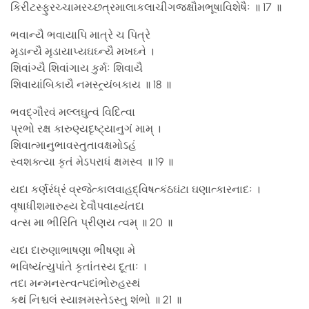
કિરીટસ્ફુરચ્ચામરચ્છત્રમાલાકલાચીગજક્ષૌમભૂષાવિશેષૈઃ ॥ 17 ॥
ભવાન્યૈ ભવાયાપિ માત્રે ચ પિત્રે
મૃડાન્યૈ મૃડાયાપ્યઘઘ્ન્યૈ મખઘ્ને ।
શિવાંગ્યૈ શિવાંગાય કુર્મઃ શિવાયૈ
શિવાયાંબિકાયૈ નમસ્ત્ર્યંબકાય ॥ 18 ॥
ભવદ્ગૌરવં મલ્લઘુત્વં વિદિત્વા
પ્રભો રક્ષ કારુણ્યદૃષ્ટ્યાનુગં મામ્ ।
શિવાત્માનુભાવસ્તુતાવક્ષમોઽહં
સ્વશક્ત્યા કૃતં મેઽપરાધં ક્ષમસ્વ ॥ 19 ॥
યદા કર્ણરંધ્રં વ્રજેત્કાલવાહદ્વિષત્કંઠઘંટા ઘણાત્કારનાદઃ ।
વૃષાધીશમારુહ્ય દેવૌપવાહ્યંતદા
વત્સ મા ભીરિતિ પ્રીણય ત્વમ્ ॥ 20 ॥
યદા દારુણાભાષણા ભીષણા મે
ભવિષ્યંત્યુપાંતે કૃતાંતસ્ય દૂતાઃ ।
તદા મન્મનસ્ત્વત્પદાંભોરુહસ્થં
કથં નિશ્ચલં સ્યાન્નમસ્તેઽસ્તુ શંભો ॥ 21 ॥