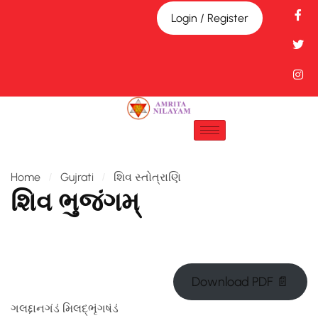
Login / Register
Home
Gujrati
શિવ સ્તોત્રાણિ
શિવ ભુજંગમ્
Download PDF 📄
ગલદ્દાનગંડં મિલદ્ભૃંગષંડં