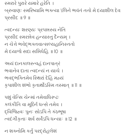
સ્મરારે પુરારે યમારે હરેતિ ।
બ્રુવાણઃ સ્મરિષ્યામિ ભક્ત્યા \લિને ભવંતં તતો મે દયાશીલ દેવ
પ્રસીદ ॥ 9 ॥
ત્વદન્યઃ શરણ્યઃ પ્રપન્નસ્ય નેતિ
પ્રસીદ સ્મરન્નેવ હન્યાસ્તુ દૈન્યમ્ ।
ન ચેત્તે ભવેદ્ભક્તવાત્સલ્યહાનિસ્તતો
મે દયાળો સદા સન્નિધેહિ ॥ 10 ॥
અયં દાનકાલસ્ત્વહં દાનપાત્રં
ભવાનેવ દાતા ત્વદન્યં ન યાચે ।
ભવદ્ભક્તિમેવ સ્થિરાં દેહિ મહ્યં
કૃપાશીલ શંભો કૃતાર્થોઽસ્મિ તસ્માત્ ॥ 11 ॥
પશું વેત્સિ ચેન્માં તમેવાધિરૂઢઃ
કલંકીતિ વા મૂર્ધ્નિ ધત્સે તમેવ ।
દ્વિજિહ્વઃ પુનઃ સોઽપિ તે કંઠભૂષા
ત્વદંગીકૃતાઃ શર્વ સર્વેઽપિ ધન્યાઃ ॥ 12 ॥
ન શક્નોમિ કર્તું પરદ્રોહલેશં