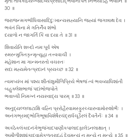
મૃતૌ તાવકાંઘ્ર્યબ્જદિવ્યપ્રસાદાદ્ભવાનીપતે નિર્ભયોઽહં ભવાનિ ॥
30 ॥
જરાજન્મગર્ભાધિવાસાદિદુઃખાન્યસહ્યાનિ જહ્યાં જગન્નાથ દેવ ।
ભવંતં વિના મે ગતિર્નૈવ શંભો
દયાળો ન જાગર્તિ કિં વા દયા તે ॥ 31 ॥
શિવાયેતિ શબ્દો નમઃપૂર્વ એષ
સ્મરન્મુક્તિકૃન્મૃત્યુહા તત્ત્વવાચી ।
મહેશાન મા ગાન્મનસ્તો વચસ્તઃ
સદા મહ્યમેતત્પ્રદાનં પ્રયચ્છ ॥ 32 ॥
ત્વમપ્યંબ માં પશ્ય શીતાંશુમૌળિપ્રિયે ભેષજં ત્વં ભવવ્યાધિશાંતૌ
બહુક્લેશભાજં પદાંભોજપોતે
ભવાબ્ધૌ નિમગ્નં નયસ્વાદ્ય પારમ્ ॥ 33 ॥
અનુદ્યલ્લલાટાક્ષિ વહ્નિ પ્રરોહૈરવામસ્ફુરચ્ચારુવામોરુશોભૈઃ ।
અનંગભ્રમદ્ભોગિભૂષાવિશેષૈરચંદ્રાર્ધચૂડૈરલં દૈવતૈર્નઃ ॥ 34 ॥
અકંઠેકલંકાદનંગેભુજંગાદપાણૌકપાલાદફાલેઽનલાક્ષાત્ ।
અમૌળૌશશાંકાદવામેકળત્રાદહં દેવમન્યં ન મન્યે ન મન્યે ॥ 35 ॥