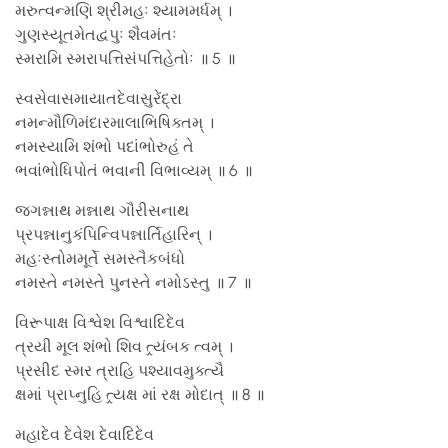
મરુત્વન્મણિ શ્રીમહઃ શ્યામમર્ધમ્ ।
ગુણસ્યૂતમેતદ્વપુઃ શૈવમંતઃ
સ્મરામિ સ્મરાપત્તિસંપત્તિહેતોઃ ॥ 5 ॥
સ્વસેવાસમાયાતદેવાસુરેંદ્રા
નમન્મૌળિમંદારમાલાભિષિક્તમ્ ।
નમસ્યામિ શંભો પદાંભોરુહં તે
ભવાંભોધિપોતં ભવાની વિભાવ્યમ્ ॥ 6 ॥
જગન્નાથ મન્નાથ ગૌરીસનાથ
પ્રપન્નાનુકંપિન્વિપન્નાર્તિહારિન્ ।
મહઃસ્તોમમૂર્તે સમસ્તૈકબંધો
નમસ્તે નમસ્તે પુનસ્તે નમોઽસ્તુ ॥ 7 ॥
વિરૂપાક્ષ વિશ્વેશ વિશ્વાદિદેવ
ત્રયી મૂલ શંભો શિવ ત્ર્યંબક ત્વમ્ ।
પ્રસીદ સ્મર ત્રાહિ પશ્યાવમુક્ત્યૈ
ક્ષમાં પ્રાપ્નુહિ ત્ર્યક્ષ માં રક્ષ મોદાત્ ॥ 8 ॥
મહાદેવ દેવેશ દેવાદિદેવ