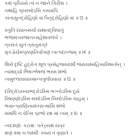
કથં પ્રીયસે ત્વં ન જાને ગિરીશ ।
તથાહિ પ્રસન્નોઽસિ કસ્યાપિ
કાંતાસુતદ્રોહિણો વા પિતૃદ્રોહિણો વા ॥ 13 ॥
સ્તુતિં ધ્યાનમર્ચાં યથાવદ્વિધાતું
ભજન્નપ્યજાનન્મહેશાવલંબે ।
ત્રસંતં સુતં ત્રાતુમગ્રે
મૃકંડોર્યમપ્રાણનિર્વાપણં ત્વત્પદાબ્જમ્ ॥ 14 ॥
શિરો દૃષ્ટિ હૃદ્રોગ શૂલ પ્રમેહજ્વરાર્શો જરાયક્ષ્મહિક્કાવિષાર્તાન્ ।
ત્વમાદ્યો ભિષગ્ભેષજં ભસ્મ શંભો
ત્વમુલ્લાઘયાસ્માન્વપુર્લાઘવાય ॥ 15 ॥
દરિદ્રોઽસ્મ્યભદ્રોઽસ્મિ ભગ્નોઽસ્મિ દૂયે
વિષણ્ણોઽસ્મિ સન્નોઽસ્મિ ખિન્નોઽસ્મિ ચાહમ્ ।
ભવાન્પ્રાણિનામંતરાત્માસિ શંભો
મમાધિં ન વેત્સિ પ્રભો રક્ષ માં ત્વમ્ ॥ 16 ॥
ત્વદક્ષ્ણોઃ કટાક્ષઃ પતેત્ત્ર્યક્ષ યત્ર
ક્ષણં ક્ષ્મા ચ લક્ષ્મીઃ સ્વયં તં વૃણાતે ।