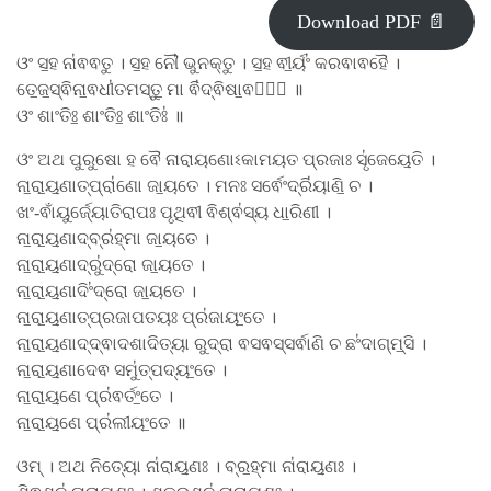
Download PDF 📄
ଓଂ ସ॒ହ ନା॑ଵଵତୁ । ସ॒ହ ନୌ॑ ଭୁନକ୍ତୁ । ସ॒ହ ଵୀ॒ର୍ୟଂ॑ କରଵାଵହୈ ।
ତେ॒ଜ॒ସ୍ଵିନା॒ଵଧୀ॑ତମସ୍ତୁ॒ ମା ଵି॑ଦ୍ଵିଷା॒ଵହୈ᳚ ॥
ଓଂ ଶାଂତିଃ॒ ଶାଂତିଃ॒ ଶାଂତିଃ॑ ॥
ଓଂ ଅଥ ପୁରୁଷୋ ହ ଵୈ ନାରାୟଣୋଽକାମୟତ ପ୍ରଜାଃ ସୃ॑ଜେୟେ॒ତି ।
ନା॒ରା॒ୟ॒ଣାତ୍ପ୍ରା॑ଣୋ ଜା॒ୟତେ । ମନଃ ସର୍ଵେଂଦ୍ରି॑ୟାଣି॒ ଚ ।
ଖଂ-ଵାଁୟୁର୍ଜ୍ୟୋତିରାପଃ ପୃଥିଵୀ ଵିଶ୍ଵ॑ସ୍ୟ ଧା॒ରିଣୀ ।
ନା॒ରା॒ୟ॒ଣାଦ୍ବ୍ର॑ହ୍ମା ଜା॒ୟତେ ।
ନା॒ରା॒ୟ॒ଣାଦ୍ରୁ॑ଦ୍ରୋ ଜା॒ୟତେ ।
ନା॒ରା॒ୟ॒ଣାଦିଂ॑ଦ୍ରୋ ଜା॒ୟତେ ।
ନା॒ରା॒ୟ॒ଣାତ୍ପ୍ରଜାପତୟଃ ପ୍ର॑ଜାୟଂ॒ତେ ।
ନା॒ରା॒ୟ॒ଣାଦ୍ଦ୍ଵାଦଶାଦିତ୍ୟା ରୁଦ୍ରା ଵସଵସ୍ସର୍ଵାଣି ଚ ଛଂ॑ଦାଗ୍​ମ୍॒ସି ।
ନା॒ରା॒ୟ॒ଣାଦେଵ ସମୁ॑ତ୍ପଦ୍ୟଂ॒ତେ ।
ନା॒ରା॒ୟ॒ଣେ ପ୍ର॑ଵର୍ତଂ॒ତେ ।
ନା॒ରା॒ୟ॒ଣେ ପ୍ର॑ଲୀୟଂ॒ତେ ॥
ଓମ୍ । ଅଥ ନିତ୍ୟୋ ନା॑ରାୟ॒ଣଃ । ବ୍ର॒ହ୍ମା ନା॑ରାୟ॒ଣଃ ।