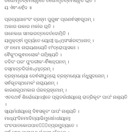
ତତୋଽମୃତତ୍ଵମଶ୍ନୁତେ ତତୋଽମୃତତ୍ଵମଶ୍ନୁ॑ତ ଇ॒ତି ।
ୟ ଏ॑ଵଂ-ଵେଁ॒ଦ ॥
ପ୍ରତ୍ୟଗାନଂଦଂ ବ୍ରହ୍ମ ପୁରୁଷଂ ପ୍ରଣଵ॑ସ୍ଵରୂ॒ପମ୍ ।
ଅକାର ଉକାର ମକା॑ର ଇ॒ତି ।
ତାନେକଧା ସମଭରତ୍ତଦେତ॑ଦୋମି॒ତି ।
ୟମୁକ୍ତ୍ଵା॑ ମୁଚ୍ୟ॑ତେ ୟୋ॒ଗୀ॒ ଜ॒ନ୍ମ॒ସଂସା॑ରବଂ॒ଧନାତ୍ ।
ଓଂ ନମୋ ନାରାୟଣାୟେତି ମଂ॑ତ୍ରୋପା॒ସକଃ ।
ଵୈକୁଂଠଭୁଵନଲୋକଂ॑ ଗମି॒ଷ୍ୟତି ।
ତଦିଦଂ ପରଂ ପୁଂଡରୀକଂ-ଵିଁ॑ଜ୍ଞାନ॒ଘନମ୍ ।
ତସ୍ମାତ୍ତଦିଦା॑ଵନ୍ମା॒ତ୍ରମ୍ ।
ବ୍ରହ୍ମଣ୍ୟୋ ଦେଵ॑କୀପୁ॒ତ୍ରୋ॒ ବ୍ରହ୍ମଣ୍ୟୋ ମ॑ଧୁସୂ॒ଦନୋମ୍ ।
ସର୍ଵଭୂତସ୍ଥମେକଂ॑ ନାରା॒ୟଣମ୍ ।
କାରଣରୂପମକାର ପ॑ରବ୍ର॒ହ୍ମୋମ୍ ।
ଏତଦଥର୍ଵ ଶିରୋ॑ୟୋଽଧୀ॒ତେ ପ୍ରା॒ତର॑ଧୀୟା॒ନୋ॒ ରାତ୍ରିକୃତଂ ପାପଂ॑ ନାଶ॒ୟତି
।
ସା॒ୟମ॑ଧୀୟା॒ନୋ॒ ଦିଵସକୃତଂ ପାପଂ॑ ନାଶ॒ୟତି ।
ମାଧ୍ୟଂଦିନମାଦିତ୍ୟାଭିମୁଖୋ॑ଽଧୀୟା॒ନଃ॒
ପଂଚପାତକୋପପାତକା᳚ତ୍ପ୍ରମୁ॒ଚ୍ୟତେ ।