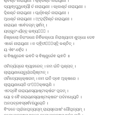
ଶି॒ଵଶ୍ଚ॑ ନାରାୟ॒ଣଃ । ଶ॒କ୍ରଶ୍ଚ॑ ନାରାୟ॒ଣଃ ।
ଦ୍ୟା॒ଵା॒ପୃ॒ଥି॒ଵ୍ୟୌ ଚ॑ ନାରାୟ॒ଣଃ । କା॒ଲଶ୍ଚ॑ ନାରାୟ॒ଣଃ ।
ଦି॒ଶଶ୍ଚ॑ ନାରାୟ॒ଣଃ । ଊ॒ର୍ଧ୍ଵଶ୍ଚ॑ ନାରାୟ॒ଣଃ ।
ଅ॒ଧଶ୍ଚ॑ ନାରାୟ॒ଣଃ । ଅଂ॒ତ॒ର୍ବ॒ହିଶ୍ଚ॑ ନାରାୟ॒ଣଃ ।
ନାରାୟଣ ଏଵେ॑ଦଗ୍​ମ୍ ସ॒ର୍ଵମ୍ ।
ୟଦ୍ଭୂ॒ତଂ-ୟଁଚ୍ଚ॒ ଭଵ୍ୟମ୍᳚ ।
ନିଷ୍କଲୋ ନିରଂଜନୋ ନିର୍ଵିକଲ୍ପୋ ନିରାଖ୍ୟାତଃ ଶୁଦ୍ଧୋ ଦେଵ
ଏକୋ॑ ନାରାୟ॒ଣଃ । ନ ଦ୍ଵି॒ତୀୟୋ᳚ସ୍ତି॒ କଶ୍ଚି॑ତ୍ ।
ୟ ଏ॑ଵଂ-ଵେଁ॒ଦ ।
ସ ଵିଷ୍ଣୁରେଵ ଭଵତି ସ ଵିଷ୍ଣୁରେ॑ଵ ଭ॒ଵତି ॥
ଓମିତ୍ୟ॑ଗ୍ରେ ଵ୍ୟା॒ହରେତ୍ । ନମ ଇ॑ତି ପ॒ଶ୍ଚାତ୍ ।
ନା॒ରା॒ୟ॒ଣାୟେତ୍ୟୁ॑ପରି॒ଷ୍ଟାତ୍ ।
ଓମି॑ତ୍ୟେକା॒କ୍ଷରମ୍ । ନମ ଇତି॑ ଦ୍ଵେ ଅ॒କ୍ଷରେ ।
ନା॒ରା॒ୟ॒ଣାୟେତି ପଂଚା᳚କ୍ଷରା॒ଣି ।
ଏତଦ୍ଵୈ ନାରାୟଣସ୍ୟାଷ୍ଟାକ୍ଷ॑ରଂ ପ॒ଦମ୍ ।
ୟୋ ହ ଵୈ ନାରାୟଣସ୍ୟାଷ୍ଟାକ୍ଷରଂ ପଦ॑ମଧ୍ୟେ॒ତି ।
ଅନପବ୍ରଵସ୍ସର୍ଵମା॑ୟୁରେ॒ତି ।
ଵିଂଦତେ ପ୍ରା॑ଜାପ॒ତ୍ୟଗ୍​ମ୍ ରାୟସ୍ପୋଷଂ॑ ଗୌପ॒ତ୍ୟମ୍ ।