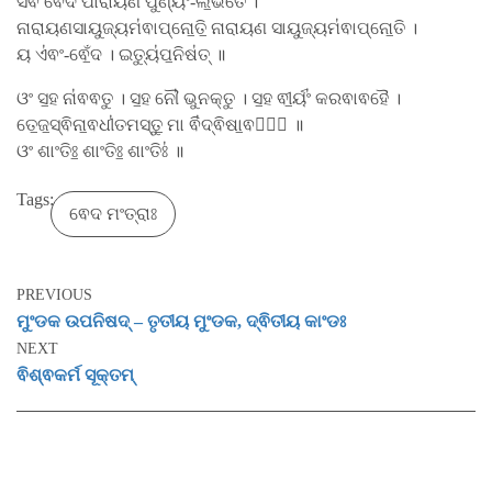
ସର୍ଵ ଵେଦ ପାରାୟଣ ପୁ॑ଣ୍ୟଂ-ଲଁ॒ଭତେ ।
ନାରାୟଣସାୟୁଜ୍ୟମ॑ଵାପ୍ନୋ॒ତି॒ ନାରାୟଣ ସାୟୁଜ୍ୟମ॑ଵାପ୍ନୋ॒ତି ।
ୟ ଏ॑ଵଂ-ଵେଁ॒ଦ । ଇତ୍ୟୁ॑ପ॒ନିଷ॑ତ୍ ॥
ଓଂ ସ॒ହ ନା॑ଵଵତୁ । ସ॒ହ ନୌ॑ ଭୁନକ୍ତୁ । ସ॒ହ ଵୀ॒ର୍ୟଂ॑ କରଵାଵହୈ ।
ତେ॒ଜ॒ସ୍ଵିନା॒ଵଧୀ॑ତମସ୍ତୁ॒ ମା ଵି॑ଦ୍ଵିଷା॒ଵହୈ᳚ ॥
ଓଂ ଶାଂତିଃ॒ ଶାଂତିଃ॒ ଶାଂତିଃ॑ ॥
Tags:
ଵେଦ ମଂତ୍ରାଃ
PREVIOUS
ମୁଂଡକ ଉପନିଷଦ୍ – ତୃତୀୟ ମୁଂଡକ, ଦ୍ଵିତୀୟ କାଂଡଃ
NEXT
ଵିଶ୍ଵକର୍ମ ସୂକ୍ତମ୍