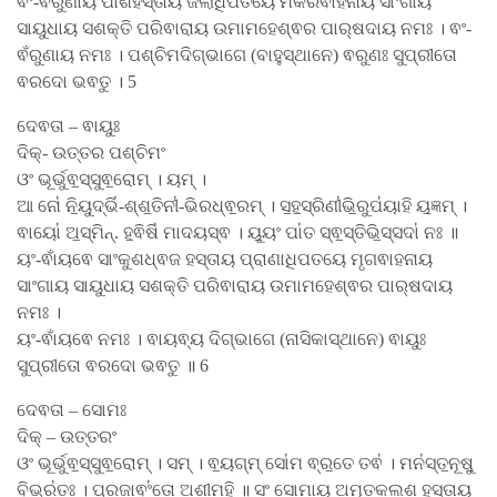
ଵଂ-ଵଁରୁଣାୟ ପାଶହସ୍ତାୟ ଜଲାଧିପତୟେ ମକରଵାହନାୟ ସାଂଗାୟ
ସାୟୁଧାୟ ସଶକ୍ତି ପରିଵାରାୟ ଉମାମହେଶ୍ଵର ପାର୍​ଷଦାୟ ନମଃ । ଵଂ-
ଵଁରୁଣାୟ ନମଃ । ପଶ୍ଚିମଦିଗ୍ଭାଗେ (ବାହୁସ୍ଥାନେ) ଵରୁଣଃ ସୁପ୍ରୀତୋ
ଵରଦୋ ଭଵତୁ । 5
ଦେଵତା – ଵାୟୁଃ
ଦିକ୍- ଉତ୍ତର ପଶ୍ଚିମଂ
ଓଂ ଭୂର୍ଭୁଵ॒ସ୍ସୁଵ॒ରୋମ୍ । ୟମ୍ ।
ଆ ନୋ॑ ନି॒ୟୁଦ୍ଭି॑-ଶ୍ଶ॒ତିନୀ॑-ଭିରଧ୍ଵ॒ରମ୍ । ସ॒ହ॒ସ୍ରିଣୀ॑ଭି॒ରୁପ॑ୟାହି ୟ॒ଜ୍ଞମ୍ ।
ଵାୟୋ॑ ଅ॒ସ୍ମିନ୍. ହ॒ଵିଷି॑ ମାଦୟସ୍ଵ । ୟୂ॒ୟଂ ପା॑ତ ସ୍ଵ॒ସ୍ତିଭି॒ସ୍ସଦା॑ ନଃ ॥
ୟଂ-ଵାଁୟଵେ ସାଂକୁଶଧ୍ଵଜ ହସ୍ତାୟ ପ୍ରାଣାଧିପତୟେ ମୃଗଵାହନାୟ
ସାଂଗାୟ ସାୟୁଧାୟ ସଶକ୍ତି ପରିଵାରାୟ ଉମାମହେଶ୍ଵର ପାର୍​ଷଦାୟ
ନମଃ ।
ୟଂ-ଵାଁୟଵେ ନମଃ । ଵାୟଵ୍ୟ ଦିଗ୍ଭାଗେ (ନାସିକାସ୍ଥାନେ) ଵାୟୁଃ
ସୁପ୍ରୀତୋ ଵରଦୋ ଭଵତୁ ॥ 6
ଦେଵତା – ସୋମଃ
ଦିକ୍ – ଉତ୍ତରଂ
ଓଂ ଭୂର୍ଭୁଵ॒ସ୍ସୁଵ॒ରୋମ୍ । ସମ୍ । ଵ॒ୟଗ୍​ମ୍ ସୋ॑ମ ଵ୍ର॒ତେ ତଵ॑ । ମନ॑ସ୍ତ॒ନୂଷୁ॒
ବିଭ୍ର॑ତଃ । ପ୍ର॒ଜାଵଂ॑ତୋ ଅଶୀମହି ॥ ସଂ ସୋମାୟ ଅମୃତକଲଶ ହସ୍ତାୟ