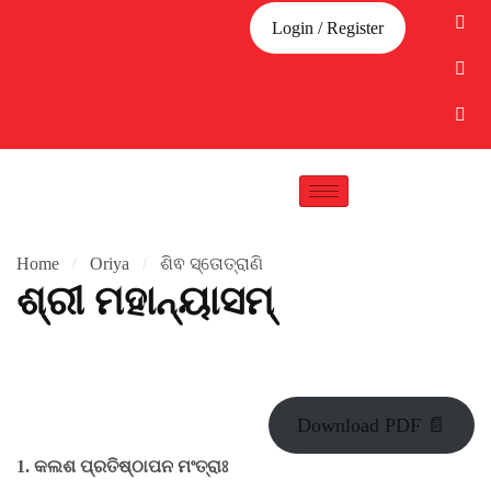
Login / Register
Home
Oriya
ଶିଵ ସ୍ତୋତ୍ରାଣି
ଶ୍ରୀ ମହାନ୍ୟାସମ୍
Download PDF 📄
1. କଲଶ ପ୍ରତିଷ୍ଠାପନ ମଂତ୍ରାଃ