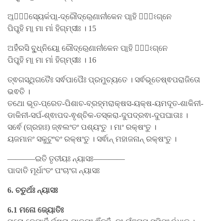
ଅ॒ଜୋ᳚ସ୍ୟେକ॑ପା॒-ଦ୍ରୌଦ୍ରେ॒ଣାନୀ॑କେନ ପା॒ହି ମା᳚ଽଗ୍ନେ
ପିପୃ॒ହି ମା॒ ମା ମା॑ ହିଗ୍​ମ୍ସୀଃ । 15
ଅହି॑ରସି ବୁ॒ଧ୍ନିୟୋ॒ ରୌଦ୍ରେ॒ଣାନୀ॑କେନ ପା॒ହି ମା᳚ଽଗ୍ନେ
ପିପୃ॒ହି ମା॒ ମା ମା॑ ହିଗ୍​ମ୍ସୀଃ । 16
ତ୍ଵଗସ୍ଥିଗତୈଃ ସର୍ଵପାପୈଃ ପ୍ରମୁଚ୍ୟତେ । ସର୍ଵଭୂତେଷ୍ଵପରାଜିତୋ
ଭଵତି ।
ତଥୋ ଭୂତ-ପ୍ରେତ-ପିଶାଚ-ବ୍ରହ୍ମରାକ୍ଷସ-ୟକ୍ଷ-ୟମଦୂତ-ଶାକିନୀ-
ଡାକିନୀ-ସର୍ପ-ଶ୍ଵାପଦ-ଵୃଶ୍ଚିକ-ତସ୍କରା-ଦୁପଦ୍ରଵା-ଦୁପଘାତାଃ ।
ସର୍ଵେ (ଗ୍ରହାଃ) ଜ୍ଵଲଂତଂ ପଶ୍ୟଂତୁ । ମାଂ ରକ୍ଷଂତୁ ।
ୟଜମାନଂ ସକୁଟୁଂବଂ ରକ୍ଷଂତୁ । ସର୍ଵାନ୍ ମହାଜନାନ୍ ରକ୍ଷଂତୁ ।
———–ଇତି ତୃତୀୟଃ ନ୍ୟାସଃ————
ପାଦାତି ମୂର୍ଧାଂତଂ ପଂଚାଂଗ ନ୍ୟାସଃ
6. ଚତୁର୍ଥଃ ନ୍ୟାସଃ
6.1 ମନୋ ଜ୍ୟୋତିଃ