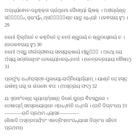
ଅଦ୍ଧ୍ୟ॑ଵୋଚ-ଦଧିଵ॒କ୍ତା ପ୍ର॑ଥ॒ମୋ ଦୈଵ୍ୟୋ॑ ଭି॒ଷକ୍ । ଅହୀଗ୍ଗ୍॑ଶ୍ଚ॒
ସର୍ଵା᳚ନ୍ ଜ॒ଭଂ​ୟଁ॒ନ୍ ଥ୍ସର୍ଵା᳚ଶ୍ଚ ୟାତୁ ଧା॒ନ୍ୟଃ॑ । (କଵଚାୟ ହୁଂ) ।
29
ନମୋ॑ ବି॒ଲ୍ମିନେ॑ ଚ କଵ॒ଚିନେ॑ ଚ॒ ନମଃ॑ ଶ୍ରୁ॒ତାୟ॑ ଚ ଶ୍ରୁତସେ॒ନାୟ॑ ଚ ।
(ଉପକଵଚାୟ ହୁଂ) 30
ନମୋ॑ ଅସ୍ତୁ॒ ନୀଲ॑ଗ୍ରୀଵାୟ ସହସ୍ରା॒କ୍ଷାୟ॑ ମୀ॒ଢୁଷେ᳚ । ଅଥୋ॒ ୟେ
ଅ॑ସ୍ୟ॒ ସତ୍ଵା॑ନୋ॒ଽହଂ ତେଭ୍ୟୋ॑ଽକର॒ନ୍ନମଃ॑ । (ନେତ୍ରତ୍ରୟାୟ ଵୌଷଟ୍)
31
ପ୍ରମୁଂ॑ଚ॒ ଧନ୍ଵ॑ନ॒ସ୍ତ୍ଵ-ମୁ॒ଭୟୋ॒-ରାର୍ତ୍ନି॑ୟୋ॒ର୍ଜ୍ୟାମ୍ । ୟାଶ୍ଚ॑ ତେ॒ ହସ୍ତ॒
ଇଷ॑ଵଃ॒ ପରା॒ ତା ଭ॑ଗଵୋ ଵପ । (ଅସ୍ତ୍ରାୟ ଫଟ୍) 32
ୟ ଏ॒ତାଵଂ॑ତଶ୍ଚ॒ ଭୂୟାଗ୍​ମ୍॑ସଶ୍ଚ॒ ଦିଶୋ॑ ରୁ॒ଦ୍ରା ଵି॑ତସ୍ଥି॒ରେ ।
ତେଷାଗ୍​ମ୍॑॑ ସହସ୍ରୟୋଜ॒ନେ ଽଵ॒ଧନ୍ଵା॑ନି ତନ୍ମସି । (ଇତି ଦିଗ୍ବଂଧଃ) 33
———–ଇତି ପ୍ରଥମ ନ୍ୟାସଃ————
(ଶିଖାଦି ଅସ୍ତ୍ରପର୍ୟଂତଂ ଏକତ୍ରିଂଶଦଂଗନ୍ୟାସଃ ଦିଗ୍ବଂଧ ସହିତଃ
ପ୍ରଥମଃ)