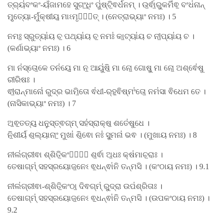
ତ୍ର୍ୟ॑ବଂକଂ-ୟଁଜାମହେ ସୁଗଂ॒ଧିଂ ପୁ॑ଷ୍ଟି॒ଵର୍ଧ॑ନମ୍ । ଉ॒ର୍ଵା॒ରୁ॒କମି॑ଵ॒ ବଂଧ॑ନାନ୍
ମୃ॒ତ୍ୟୋ-ର୍ମୁ॑କ୍ଷୀୟ॒ ମାଽମୃତା᳚ତ୍ । (ନେତ୍ରାଭ୍ୟାଂ ନମଃ) । 5
ନମଃ॒ ସ୍ରୁତ୍ୟା॑ୟ ଚ॒ ପଥ୍ୟା॑ୟ ଚ॒ ନମଃ॑ କା॒ଟ୍ୟା॑ୟ ଚ ନୀ॒ପ୍ୟା॑ୟ ଚ ।
(କର୍ଣାଭ୍ୟାଂ ନମଃ) । 6
ମା ନ॑ସ୍ତୋ॒କେ ତନ॑ୟେ॒ ମା ନ॒ ଆୟୁ॑ଷି॒ ମା ନୋ॒ ଗୋଷୁ॒ ମା ନୋ॒ ଅଶ୍ଵେ॑ଷୁ
ରୀରିଷଃ ।
ଵୀ॒ରାନ୍ମାନୋ॑ ରୁଦ୍ର ଭାମି॒ତୋ ଵ॑ଧୀ-ର୍​ହ॒ଵିଷ୍ମଂ॑ତୋ॒ ନମ॑ସା ଵିଧେମ ତେ ।
(ନାସିକାଭ୍ୟାଂ ନମଃ) । 7
ଅ॒ଵ॒ତତ୍ୟ॒ ଧନୁ॒ସ୍ତ୍ଵଗ୍​ମ୍ ସହ॑ସ୍ରାକ୍ଷ॒ ଶତେ॑ଷୁଧେ ।
ନି॒ଶୀର୍ୟ॑ ଶ॒ଲ୍ୟାନାଂ॒ ମୁଖା॑ ଶି॒ଵୋ ନଃ॑ ସୁ॒ମନା॑ ଭଵ । (ମୁଖାୟ ନମଃ) । 8
ନୀଲ॑ଗ୍ରୀଵା ଶ୍ଶିତି॒କଂଠାଃ᳚ ଶ॒ର୍ଵା ଅ॒ଧଃ କ୍ଷ॑ମାଚ॒ରାଃ ।
ତେଷାଗ୍​ମ୍॑ ସହସ୍ରୟୋଜ॒ନେଽ ଵ॒ଧନ୍ଵା॑ନି ତନ୍ମସି । (କଂଠାୟ ନମଃ) । 9.1
ନୀଲ॑ଗ୍ରୀଵା-ଶ୍ଶିତି॒କଂଠା॒ ଦିଵଗ୍​ମ୍॑ ରୁ॒ଦ୍ରା ଉପ॑ଶ୍ରିତାଃ ।
ତେଷାଗ୍​ମ୍॑ ସହସ୍ରୟୋଜ॒ନେଽ ଵ॒ଧନ୍ଵା॑ନି ତନ୍ମସି । (ଉପକଂଠାୟ ନମଃ) ।
9.2