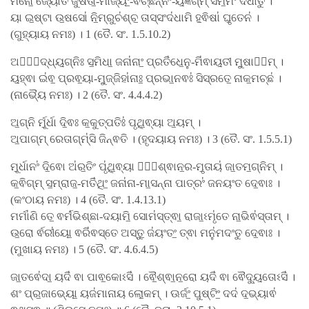
ମନୋ॒ ଜ୍ୟୋତି॑ ର୍ଜୁଷତା॒-ମାଜ୍ୟଂ॒-ଵିଁଚ୍ଛି॑ନ୍ନଂ-ୟଁ॒ଜ୍ଞଗ୍​ମ୍ ସମି॒ମଂ ଦ॑ଧାତୁ ।
ୟା ଇ॒ଷ୍ଟା ଉ॒ଷସୋ॑ ନି॒ମ୍ରୁଚ॑ଶ୍ଚ॒ ତାସ୍ସଂଦ॑ଧାମି ହ॒ଵିଷା॑ ଘୃ॒ତେନ॑ ।
(ଗୁହ୍ୟାୟ ନମଃ) । 1 (ତୈ. ସଂ. 1.5.10.2)
ଅବୋ᳚ଦ୍ଧ୍ୟ॒ଗ୍ନିଃ ସ॒ମିଧା॒ ଜନା॑ନାଂ॒ ପ୍ରତି॑ଧେ॒ନୁ-ମି॑ଵାୟ॒ତୀ ମୁ॒ଷାସ᳚ମ୍ ।
ୟ॒ହ୍ଵା ଇ॑ଵ॒ ପ୍ରଵ॒ୟା-ମୁ॒ଜ୍ଜିହା॑ନାଃ॒ ପ୍ରଭା॒ନଵଃ॑ ସିସ୍ରତେ॒ ନାକ॒ମଚ୍ଛ॑ ।
(ନାଭ୍ୟୈ ନମଃ) । 2 (ତୈ. ସଂ. 4.4.4.2)
ଅ॒ଗ୍ନି ର୍ମୂ॒ର୍ଧା ଦି॒ଵଃ କ॒କୁତ୍ପତିଃ॑ ପୃଥି॒ଵ୍ୟା ଅ॒ୟମ୍ ।
ଅ॒ପାଗ୍​ମ୍ ରେତାଗ୍​ମ୍॑ସି ଜିନ୍ଵତି । (ହୃଦୟାୟ ନମଃ) । 3 (ତୈ. ସଂ. 1.5.5.1)
ମୂ॒ର୍ଧାନଂ॑ ଦି॒ଵୋ ଅ॑ର॒ତିଂ ପୃ॑ଥି॒ଵ୍ୟା ଵୈ᳚ଶ୍ଵାନ॒ର-ମୃ॒ତାୟ॑ ଜା॒ତମ॒ଗ୍ନିମ୍ ।
କ॒ଵିଗ୍​ମ୍ ସ॒ମ୍ରାଜ॒-ମତି॑ଥିଂ॒ ଜନା॑ନା-ମା॒ସନ୍ନା ପାତ୍ରଂ॑ ଜନୟଂତ ଦେ॒ଵାଃ ।
(କଂଠାୟ ନମଃ) । 4 (ତୈ. ସଂ. 1.4.13.1)
ମର୍ମା॑ଣି ତେ॒ ଵର୍ମ॑ଭିଶ୍ଛା-ଦୟାମି॒ ସୋମ॑ସ୍ତ୍ଵା॒ ରାଜା॒ଽମୃ॑ତେ ନା॒ଭିଵ॑ସ୍ତାମ୍ ।
ଉ॒ରୋ ର୍ଵରୀ॑ୟୋ॒ ଵରି॑ଵସ୍ତେ ଅସ୍ତୁ॒ ଜ॑ୟଂତଂ॒ ତ୍ଵା ମନୁ॑ମଦଂତୁ ଦେ॒ଵାଃ ।
(ମୁଖାୟ ନମଃ) । 5 (ତୈ. ସଂ. 4.6.4.5)
ଜା॒ତଵେ॑ଦା॒ ୟଦି॑ ଵା ପାଵ॒କୋଽସି॑ । ଵୈ॒ଶ୍ଵା॒ନ॒ରୋ ୟଦି॑ ଵା ଵୈଦ୍ୟୁ॒ତୋଽସି॑ ।
ଶଂ ପ୍ର॒ଜାଭ୍ୟୋ॒ ୟଜ॑ମାନାୟ ଲୋ॒କମ୍ । ଊର୍ଜଂ॒ ପୁଷ୍ଟିଂ॒ ଦଦ॑ ଦ॒ଭ୍ୟାଵ॑