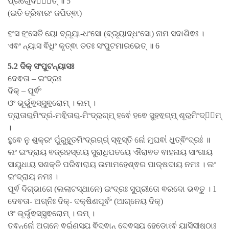
ପ୍ରଚୋ॒ଦୟା᳚ତ୍ ॥ 5
(ଇତି ତ୍ରିଵାରଂ ଜପିତ୍ଵା)
ହଂସ ହଂ॒ସେତି ୟୋ ବ୍ରୂୟା-ଧଂସୋ (ବ୍ରୂୟାଦ୍ଧଂସୋ) ନାମ ସଦାଶିଵଃ ।
ଏଵଂ ନ୍ୟାସ ଵିଧିଂ କୃତ୍ଵା ତତଃ ସଂପୁଟମାରଭେତ୍ ॥ 6
5.2 ଦିକ୍ ସଂପୁଟନ୍ୟାସଃ
ଦେଵତା – ଇଂଦ୍ରଃ
ଦିକ୍ – ପୂର୍ଵଂ
ଓଂ ଭୂର୍ଭୁଵ॒ସ୍ସୁଵ॒ରୋମ୍ । ଲମ୍ ।
ତ୍ରା॒ତାର॒ମିଂଦ୍ର॑-ମଵି॒ତାର॒-ମିଂଦ୍ର॒ଗ୍​ମ୍॒ ହଵେ॑ ହଵେ ସୁ॒ହଵ॒ଗ୍​ମ୍॒ ଶୂର॒ମିଂଦ୍ର᳚ମ୍
।
ହୁ॒ଵେ ନୁ ଶ॒କ୍ରଂ ପୁ॑ରୁହୂ॒ତମିଂଦ୍ରଗ୍ଗ୍॑ ସ୍ଵ॒ସ୍ତି ନୋ॑ ମ॒ଘଵା॑ ଧ॒॒ତ୍ଵିଂଦ୍ରଃ॑ ॥
ଲଂ ଇଂଦ୍ରାୟ ଵଜ୍ରହସ୍ତାୟ ସୁରାଧିପତୟେ ଐରାଵତ ଵାହନାୟ ସାଂଗାୟ
ସାୟୁଧାୟ ସଶକ୍ତି ପରିଵାରାୟ ଉମାମହେଶ୍ଵର ପାର୍​ଷଦାୟ ନମଃ । ଲଂ
ଇଂଦ୍ରାୟ ନମଃ ।
ପୂର୍ଵ ଦିଗ୍ଭାଗେ (ଲଲାଟସ୍ଥାନେ) ଇଂଦ୍ରଃ ସୁପ୍ରୀତୋ ଵରଦୋ ଭଵତୁ । 1
ଦେଵତା- ଅଗ୍ନିଃ ଦିକ୍- ଦକ୍ଷିଣପୂର୍ଵଂ (ଆଗ୍ନେୟ ଦିକ୍)
ଓଂ ଭୂର୍ଭୁଵ॒ସ୍ସୁଵ॒ରୋମ୍ । ରମ୍ ।
ତ୍ଵନ୍ନୋ॑ ଅଗ୍ନେ॒ ଵରୁ॑ଣସ୍ୟ ଵି॒ଦ୍ଵାନ୍ ଦେ॒ଵସ୍ୟ॒ ହେଡୋଽଵ॑ ୟାସିସୀଷ୍ଠାଃ