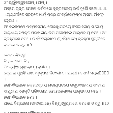
ଓଂ ଭୂର୍ଭୁଵ॒ସ୍ସୁଵ॒ରୋମ୍ । ଅମ୍ ।
ଅ॒ସ୍ମେ ରୁ॒ଦ୍ରା ମେ॒ହନା॒ ପର୍ଵ॑ତାସୋ ଵୃ॒ତ୍ରହତ୍ୟେ॒ ଭର॑ ହୂତୌ ସ॒ଜୋଷାଃ᳚
। ୟଶ୍ଶଂସ॑ତେ ସ୍ତୁଵ॒ତେ ଧାୟି॑ ପ॒ଜ୍ର ଇଂଦ୍ର॑ଜ୍ୟେଷ୍ଠା ଅ॒ସ୍ମା ଅ॑ଵଂତୁ
ଦେ॒ଵାଃ ॥
ଅଂ ବ୍ରହ୍ମଣେ ପଦ୍ମହସ୍ତାୟ ଲୋକାଧିପତୟେ ହଂସଵାହନାୟ ସାଂଗାୟ
ସାୟୁଧାୟ ସଶକ୍ତି ପରିଵାରାୟ ଉମାମହେଶ୍ଵର ପାର୍​ଷଦାୟ ନମଃ । ଅଂ
ବ୍ରହ୍ମଣେ ନମଃ । ଊର୍ଧ୍ଵଦିଗ୍ଭାଗେ (ମୂର୍ଧସ୍ଥାନେ) ବ୍ରହ୍ମା ସୁପ୍ରୀତୋ
ଵରଦୋ ଭଵତୁ ॥ 9
ଦେଵତା-ଵିଷ୍ଣୁଃ
ଦିକ୍ – ଅଧୋ ଦିକ୍
ଓଂ ଭୂର୍ଭୁଵ॒ସ୍ସୁଵ॒ରୋମ୍ । ହ୍ରୀମ୍ ।
ସ୍ୟୋ॒ନା ପୃ॑ଥି॒ଵି ଭଵା॑ ଽନୃକ୍ଷ॒ରା ନି॒ଵେଶ॑ନୀ । ୟଚ୍ଛା॑ ନଃ॒ ଶର୍ମ॑ ସ॒ପ୍ରଥାଃ᳚
॥
ହ୍ରୀଂ-ଵିଁଷ୍ଣଵେ ଚକ୍ରହସ୍ତାୟ ନାଗାଧିପତୟେ ଗରୁଡଵାହନାୟ ସାଂଗାୟ
ସାୟୁଧାୟ ସଶକ୍ତି ପରିଵାରାୟ ଉମାମହେଶ୍ଵର ପାର୍​ଷଦାୟ ନମଃ ।
ହ୍ରୀଂ-ଵିଁଷ୍ଣଵେ ନମଃ ।
ଅଧୋ ଦିଗ୍ଭାଗେ (ପାଦସ୍ଥାନେ) ଵିଷ୍ଣୁସ୍ସୁପ୍ରୀତୋ ଵରଦୋ ଭଵତୁ ॥ 10