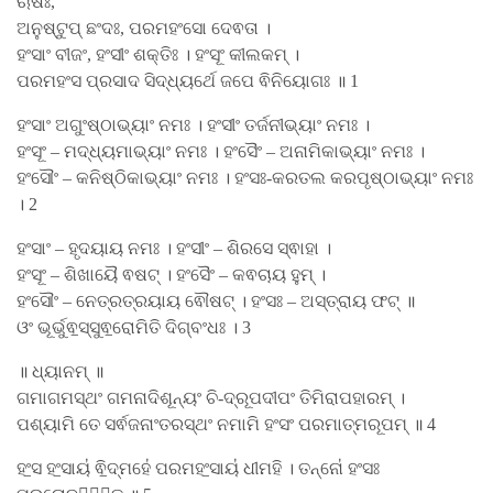
ଋଷିଃ,
ଅନୁଷ୍ଟୁପ୍ ଛଂଦଃ, ପରମହଂସୋ ଦେଵତା ।
ହଂସାଂ ବୀଜଂ, ହଂସୀଂ ଶକ୍ତିଃ । ହଂସୂଂ କୀଲକମ୍ ।
ପରମହଂସ ପ୍ରସାଦ ସିଦ୍ଧ୍ୟର୍ଥେ ଜପେ ଵିନିୟୋଗଃ ॥ 1
ହଂସାଂ ଅଗୁଂଷ୍ଠାଭ୍ୟାଂ ନମଃ । ହଂସୀଂ ତର୍ଜନୀଭ୍ୟାଂ ନମଃ ।
ହଂସୂଂ – ମଦ୍ଧ୍ୟମାଭ୍ୟାଂ ନମଃ । ହଂସୈଂ – ଅନାମିକାଭ୍ୟାଂ ନମଃ ।
ହଂସୌଂ – କନିଷ୍ଠିକାଭ୍ୟାଂ ନମଃ । ହଂସଃ-କରତଲ କରପୃଷ୍ଠାଭ୍ୟାଂ ନମଃ
। 2
ହଂସାଂ – ହୃଦୟାୟ ନମଃ । ହଂସୀଂ – ଶିରସେ ସ୍ଵାହା ।
ହଂସୂଂ – ଶିଖାୟୈ ଵଷଟ୍ । ହଂସୈଂ – କଵଚାୟ ହୁମ୍ ।
ହଂସୌଂ – ନେତ୍ରତ୍ରୟାୟ ଵୌଷଟ୍ । ହଂସଃ – ଅସ୍ତ୍ରାୟ ଫଟ୍ ॥
ଓଂ ଭୂର୍ଭୁଵ॒ସ୍ସୁଵ॒ରୋମିତି ଦିଗ୍ବଂଧଃ । 3
॥ ଧ୍ୟାନମ୍ ॥
ଗମାଗମସ୍ଥଂ ଗମନାଦିଶୂନ୍ୟଂ ଚି-ଦ୍ରୂପଦୀପଂ ତିମିରାପହାରମ୍ ।
ପଶ୍ୟାମି ତେ ସର୍ଵଜନାଂତରସ୍ଥଂ ନମାମି ହଂସଂ ପରମାତ୍ମରୂପମ୍ ॥ 4
ହଂ॒ସ ହଂ॒ସାୟ॑ ଵି॒ଦ୍ମହେ॑ ପରମହଂ॒ସାୟ॑ ଧୀମହି । ତନ୍ନୋ॑ ହଂସଃ