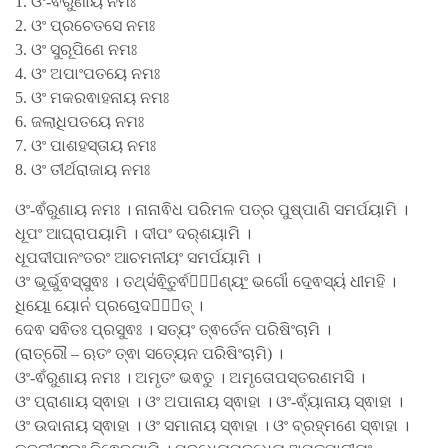
1. ଓଂ-ଵଁରୁଣାୟ ନମଃ
2. ଓଂ ପ୍ରଚେତସେ ନମଃ
3. ଓଂ ସୁରୂପିଣେ ନମଃ
4. ଓଂ ଅପାଂପତୟେ ନମଃ
5. ଓଂ ମକରଵାହନାୟ ନମଃ
6. ଜଲାଧିପତୟେ ନମଃ
7. ଓଂ ପାଶହସ୍ତାୟ ନମଃ
8. ଓଂ ତୀର୍ଥରାଜାୟ ନମଃ
ଓଂ-ଵଁରୁଣାୟ ନମଃ । ନାନାଵିଧ ପରିମଳ ପତ୍ର ପୁଷ୍ପାଣି ସମର୍ପୟାମି ।
ଧୂପଂ ଆଘ୍ରାପୟାମି । ଦୀପଂ ଦର୍​ଶୟାମି ।
ଧୂପଦୀପାନଂତରଂ ଆଚମନୀୟଂ ସମର୍ପୟାମି ।
ଓଂ ଭୂର୍ଭୁଵସ୍ସୁଵଃ । ତଥ୍ସ॑ଵି॒ତୁର୍ଵରେ᳚ଣ୍ୟଂ॒ ଭର୍ଗୋ॑ ଦେ॒ଵସ୍ୟ॑ ଧୀମହି ।
ଧିୟୋ॒ ୟୋନ॑ ପ୍ରଚୋ॒ଦୟା᳚ତ୍ ।
ଦେଵ ସଵିତଃ ପ୍ରସୁଵଃ । ସତ୍ୟଂ ତ୍ଵର୍ତେନ ପରିଷିଂଚାମି ।
(ରାତ୍ରୌ – ଋତଂ ତ୍ଵା ସତ୍ୟେନ ପରିଷିଂଚାମି) ।
ଓଂ-ଵଁରୁଣାୟ ନମଃ । ଅମୃତଂ ଭଵତୁ । ଅମୃତୋପସ୍ତରଣମସି ।
ଓଂ ପ୍ରାଣାୟ ସ୍ଵାହା । ଓଂ ଅପାନାୟ ସ୍ଵାହା । ଓଂ-ଵ୍ୟାଁନାୟ ସ୍ଵାହା ।
ଓଂ ଉଦାନାୟ ସ୍ଵାହା । ଓଂ ସମାନାୟ ସ୍ଵାହା । ଓଂ ବ୍ରହ୍ମଣେ ସ୍ଵାହା ।