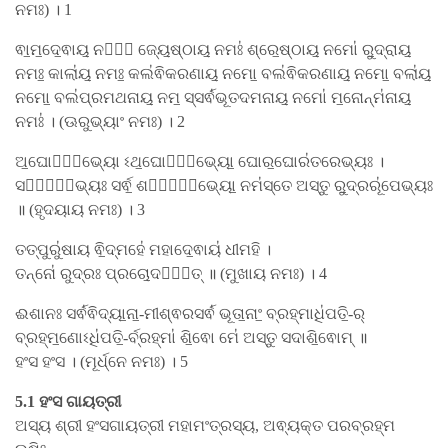
ନମଃ) । 1
ଵା॒ମ॒ଦେ॒ଵାୟ॒ ନମୋ᳚ ଜ୍ୟେ॒ଷ୍ଠାୟ॒ ନମଃ॑ ଶ୍ରେ॒ଷ୍ଠାୟ॒ ନମୋ॑ ରୁ॒ଦ୍ରାୟ॒
ନମଃ॒ କାଲା॑ୟ॒ ନମଃ॒ କଲ॑ଵିକରଣାୟ॒ ନମୋ॒ ବଲ॑ଵିକରଣାୟ॒ ନମୋ॒ ବଲା॑ୟ॒
ନମୋ॒ ବଲ॑ପ୍ରମଥନାୟ॒ ନମ॒ ସ୍ସର୍ଵ॑ଭୂତଦମନାୟ॒ ନମୋ॑ ମ॒ନୋନ୍ମ॑ନାୟ॒
ନମଃ॑ । (ଊରୁଭ୍ୟାଂ ନମଃ) । 2
ଅ॒ଘୋରେ᳚ଭ୍ୟୋ ଽଥ॒ଘୋରେ᳚ଭ୍ୟୋ॒ ଘୋର॒ଘୋର॑ତରେଭ୍ୟଃ ।
ସର୍ଵେ᳚ଭ୍ୟଃ ସର୍ଵ॒ ଶର୍ଵେ᳚ଭ୍ୟୋ॒ ନମ॑ସ୍ତେ ଅସ୍ତୁ ରୁ॒ଦ୍ରରୂ॑ପେଭ୍ୟଃ
॥ (ହୃଦୟାୟ ନମଃ) । 3
ତତ୍ପୁରୁ॑ଷାୟ ଵି॒ଦ୍ମହେ॑ ମହାଦେ॒ଵାୟ॑ ଧୀମହି ।
ତନ୍ନୋ॑ ରୁଦ୍ରଃ ପ୍ରଚୋ॒ଦୟା᳚ତ୍ ॥ (ମୁଖାୟ ନମଃ) । 4
ଈଶାନଃ ସର୍ଵ॑ଵିଦ୍ୟା॒ନା॒-ମୀଶ୍ଵରସର୍ଵ॑ ଭୂତା॒ନାଂ॒ ବ୍ରହ୍ମାଧି॑ପତି॒-ର୍
ବ୍ରହ୍ମ॒ଣୋଽଧି॑ପତି॒-ର୍ବ୍ରହ୍ମା॑ ଶି॒ଵୋ ମେ॑ ଅସ୍ତୁ ସଦାଶି॒ଵୋମ୍ ॥
ହଂସ ହଂସ । (ମୂର୍ଧ୍ନେ ନମଃ) । 5
5.1 ହଂସ ଗାୟତ୍ରୀ
ଅସ୍ୟ ଶ୍ରୀ ହଂସଗାୟତ୍ରୀ ମହାମଂତ୍ରସ୍ୟ, ଅଵ୍ୟକ୍ତ ପରବ୍ରହ୍ମ