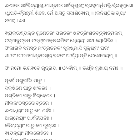
ଈଶାନଃ ସର୍ଵ॑ଵିଦ୍ୟା॒ନା॒-ମୀଶ୍ଵରଃ ସର୍ଵ॑ଭୂତା॒ନାଂ॒ ବ୍ରହ୍ମାଧି॑ପତି॒-ର୍ବ୍ରହ୍ମ॒ଣୋ
ଽଧି॑ପତି॒-ର୍ବ୍ରହ୍ମା॑ ଶି॒ଵୋ ମେ॑ ଅସ୍ତୁ ସଦାଶି॒ଵୋମ୍ ॥ (କନିଷ୍ଠିକାଭ୍ୟାଂ
ନମଃ) 14ଏ
ଵ୍ୟକ୍ତାଵ୍ୟକ୍ତ ଗୁଣେତରଂ ପରତରଂ ଷଟ୍ତ୍ରିଂଶତତ୍ତ୍ଵାତ୍ମକମ୍
ତସ୍ମାଦୁତ୍ତମ ତତ୍ତ୍ଵମକ୍ଷରମିଦଂ ଧ୍ୟେୟଂ ସଦା ୟୋଗିଭିଃ ।
ଓଂକାରାଦି ସମସ୍ତ ମଂତ୍ରଜନକଂ ସୂକ୍ଷ୍ମାଦି ସୂକ୍ଷ୍ମଂ ପରଂ
ଶାଂତଂ ପଂଚମମୀଶ୍ଵରସ୍ୟ ଵଦନଂ ଖଂ​ଵ୍ୟାଁପ୍ତି ତେଜୋମୟମ୍ ॥
ଓଂ ନମୋ ଭଗଵତେ॑ ରୁଦ୍ରା॒ୟ ॥ ଓଂ-ଵାଁମ୍ ॥ ଊର୍ଧ୍ଵ ମୁଖାୟ॒ ନମଃ ॥
ପୂର୍ଵେ ପଶୁପତିଃ ପାତୁ ।
ଦକ୍ଷିଣେ ପାତୁ ଶଂକରଃ ।
ପଶ୍ଚିମେ ପାତୁ ଵିଶ୍ଵେଶଃ ।
ନୀଲକଂଠସ୍ତଦୋତ୍ତରେ ।
ଈଶାନ୍ୟାଂ ପାତୁ ମେ ଶର୍ଵଃ ।
ଆଗ୍ନେୟାଂ ପାର୍ଵତୀପତିଃ ।
ନୈଋତ୍ୟାଂ ପାତୁ ମେ ରୁଦ୍ରଃ ।
ଵାୟଵ୍ୟାଂ ନୀଲଲୋହିତଃ ।