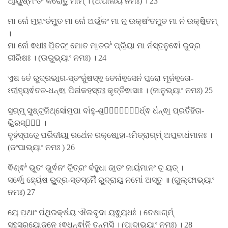
ଆ॒ୟୁ॒ଷ୍ମଂତଂ॑ କରୋତୁ॒ ମାମ୍ । (ଅପାନାୟ ନମଃ) । 23
ମା ନୋ॑ ମ॒ହାଂତ॑ମୁ॒ତ ମା ନୋ॑ ଅର୍ଭ॒କଂ ମା ନ॒ ଉକ୍ଷଂ॑ତମୁ॒ତ ମା ନ॑ ଉକ୍ଷି॒ତମ୍
।
ମା ନୋ॑ ଵଧୀଃ ପି॒ତରଂ॒ ମୋତ ମା॒ତରଂ॑ ପ୍ରି॒ୟା ମା ନ॑ସ୍ତ॒ନୁଵୋ॑ ରୁଦ୍ର
ରୀରିଷଃ । (ଊରୁଭ୍ୟାଂ ନମଃ) । 24
ଏ॒ଷ ତେ॑ ରୁଦ୍ରଭା॒ଗ-ସ୍ତଂଜୁ॑ଷସ୍ଵ॒ ତେନା॑ଵ॒ସେନ॑ ପ॒ରୋ ମୂଜ॑ଵ॒ତୋ-
ଽତୀ॒ହ୍ୟଵ॑ତତ-ଧନ୍ଵା॒ ପିନା॑କହସ୍ତଃ॒ କୃତ୍ତି॑ଵାସାଃ । (ଜାନୁଭ୍ୟାଂ ନମଃ) 25
ସ॒ଗ୍​ମ୍॒ ସୃ॒ଷ୍ଟ॒ଜିଥ୍ସୋ॑ମ॒ପା ବା॑ହୁ-ଶ॒ର୍ଧ୍ୟୂ᳚ର୍ଧ୍ଵ ଧ॑ନ୍ଵା॒ ପ୍ରତି॑ହିତା-
ଭି॒ରସ୍ତା᳚ ।
ବୃହ॑ସ୍ପତେ॒ ପରି॑ଦୀୟା॒ ରଥେ॑ନ ରକ୍ଷୋ॒ହା-ଽମିତ୍ରାଗ୍​ମ୍॑ ଅପ॒ବାଧ॑ମାନଃ ।
(ଜଂଘାଭ୍ୟାଂ ନମଃ ) 26
ଵିଶ୍ଵଂ॑ ଭୂ॒ତଂ ଭୁଵ॑ନଂ ଚି॒ତ୍ରଂ ବ॑ହୁ॒ଧା ଜା॒ତଂ ଜାୟ॑ମାନଂ ଚ॒ ୟତ୍ ।
ସର୍ଵୋ॒ ହ୍ୟେ॑ଷ ରୁ॒ଦ୍ର-ସ୍ତସ୍ମୈ॑ ରୁ॒ଦ୍ରାୟ॒ ନମୋ॑ ଅସ୍ତୁ ॥ (ଗୁଲ୍ଫାଭ୍ୟାଂ
ନମଃ) 27
ୟେ ପ॒ଥାଂ ପ॑ଥି॒ରକ୍ଷ॑ୟ ଐଲବୃ॒ଦା ୟ॒ଵ୍ୟୁଧଃ॑ । ତେଷାଗ୍​ମ୍॑
ସହସ୍ରୟୋଜ॒ନେ ଽଵ॒ଧନ୍ଵା॑ନି ତନ୍ମସି । (ପାଦାଭ୍ୟାଂ ନମଃ) । 28