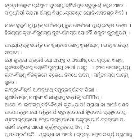
ବ୍ରହ୍ମ॑ଜଜ୍ଞା॒ନଂ ପ୍ର॑ଥ॒ମଂ ପୁ॒ରସ୍ତା॒-ଦ୍ଵିସୀ॑ମ॒ତ-ସ୍ସୁ॒ରୁଚୋ॑ ଵେ॒ନ ଆ॑ଵଃ ।
ସ ବୁ॒ଧ୍ନିୟା॑ ଉପ॒ମା ଅ॑ସ୍ୟ ଵି॒ଷ୍ଠା-ସ୍ସ॒ତଶ୍ଚ॒ ୟୋନି॒-ମସ॑ତଶ୍ଚ॒ ଵିଵଃ॑ ।
ନାକେ॑ ସୁପ॒ର୍ଣ ମୁପ॒ୟତ୍ ପତଂ॑ତଗ୍​ମ୍ ହୃ॒ଦା ଵେନଂ॑ତୋ ଅ॒ଭ୍ୟଚ॑କ୍ଷ-ତତ୍ଵା ।
ହିର॑ଣ୍ୟପକ୍ଷଂ॒-ଵଁରୁ॑ଣସ୍ୟ ଦୂ॒ତଂ-ୟଁ॒ମସ୍ୟ॒ ୟୋନୌ॑ ଶକୁ॒ନଂ ଭୁ॑ର॒ଣ୍ୟୁମ୍ ।
ଆପ୍ୟା॑ୟସ୍ଵ॒ ସମେ॑ତୁ ତେ ଵି॒ଶ୍ଵତଃ॑ ସୋମ॒ ଵୃଷ୍ଣି॑ୟମ୍ । ଭଵା॒ ଵାଜ॑ସ୍ୟ
ସଂଗ॒ଥେ ।
ୟୋ ରୁ॒ଦ୍ରୋ ଅ॒ଗ୍ନୌ ୟୋ ଅ॒ଫ୍ସୁ ୟ ଓଷ॑ଧୀଷୁ॒ ୟୋ ରୁ॒ଦ୍ରୋ ଵିଶ୍ଵା॒
ଭୁଵ॑ନାଽଽଵି॒ଵେଶ॒ ତସ୍ମୈ॑ ରୁ॒ଦ୍ରାୟ॒ ନମୋ॑ ଅସ୍ତୁ । 1 (ଅପ ଉପସ୍ପୃଶ୍ୟ)
ଇ॒ଦଂ-ଵିଁଷ୍ଣୁ॒ ର୍ଵିଚ॑କ୍ରମେ ତ୍ରେ॒ଧା ନିଦ॑ଧେ ପ॒ଦମ୍ । ସମୂ॑ଢମସ୍ୟ ପାଗ୍​ମ୍
ସୁ॒ରେ ।
ଇଂଦ୍ରଂ॒-ଵିଁଶ୍ଵା॑ ଅଵୀଵୃଧଂଥ୍ ସମୁ॒ଦ୍ରଵ୍ୟ॑ଚସଂ॒ ଗିରଃ॑ ।
ର॒ଥୀତ॑ମଗ୍​ମ୍ ରଥୀ॒ନାଂ-ଵାଁଜା॑ନା॒ଗ୍​ମ୍॒ ସତ୍ପ॑ତିଂ॒ ପତି᳚ମ୍ ।
ଆପୋ॒ ଵା ଇ॒ଦଂଗ୍​ମ୍ ସର୍ଵଂ॒-ଵିଁଶ୍ଵା॑ ଭୂ॒ତାନ୍ୟାପଃ॑ ପ୍ରା॒ଣା ଵା ଆପଃ॑ ପ॒ଶଵ॒
ଆପୋଽନ୍ନ॒ମାପୋ-ଽମୃ॑ତ॒ମାପ॑-ସ୍ସ॒ମ୍ରାଡାପୋ॑ ଵି॒ରାଡାପ॑-ସ୍ସ୍ଵ॒ରାଡାପ॒-
ଶ୍ଛଂଦା॒ଗ୍॒ଶ୍ୟାପୋ॒ ଜ୍ୟୋତୀ॒ଗ୍॒ଷ୍ୟାପୋ॒ ୟଜୂ॒ଗ୍॒ଷ୍ୟାପ॑-ସ୍ସ॒ତ୍ୟମାପ॒-
ସ୍ସର୍ଵା॑ ଦେ॒ଵତା॒ ଆପୋ॒ ଭୂର୍ଭୁଵ॒ସ୍ସୁଵ॒ରାପ॒ ଓମ୍ । 2
ଅ॒ପଃ ପ୍ରଣ॑ୟତି । ଶ୍ର॒ଦ୍ଧା ଵା ଆପଃ॑ । ଶ୍ର॒ଦ୍ଧାମେ॒ଵାରଭ୍ୟ॑ ପ୍ର॒ଣୀୟ॒