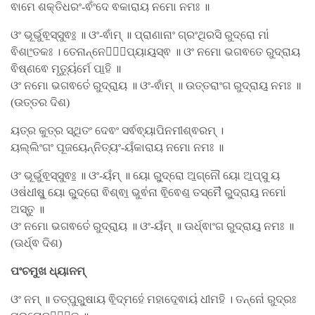
ଵାମେ ଶକ୍ତିଧରଂ-ଵଂଁଦେ ଵକାରାୟ ନମୋ ନମଃ ॥
ଓଂ ଭୂର୍ଭୁଵ॒ସ୍ସୁଵଃ॒ ॥ ଓଂ-ଵାଁମ୍ ॥ ପ୍ରାଣାନାଂ ଗ୍ରଂଥିରସି ରୁଦ୍ରୋ ମା॑
ଵିଶାଂ॒ତକଃ । ତେନାନ୍ନେନା᳚ପ୍ୟାୟ॒ସ୍ଵ ॥ ଓଂ ନମୋ ଭଗଵତେ ରୁଦ୍ରାୟ
ଵିଷ୍ଣଵେ ମୃତ୍ୟୁ॑ର୍ମେ ପା॒ହି ॥
ଓଂ ନମୋ ଭଗଵତେ॑ ରୁଦ୍ରା॒ୟ ॥ ଓଂ-ଵାଁମ୍ ॥ ଉତ୍ତରାଂଗ ରୁଦ୍ରାୟ॒ ନମଃ ॥
(ଉତ୍ତର ଦିଶ)
ୟତ୍ର କୁତ୍ର ସ୍ଥିତଂ ଦେଵଂ ସର୍ଵଵ୍ୟାପିନମୀଶ୍ଵରମ୍ ।
ୟଲ୍ଲିଂଗଂ ପୂଜୟେନ୍ନିତ୍ୟଂ-ୟଁକାରାୟ ନମୋ ନମଃ ॥
ଓଂ ଭୂର୍ଭୁଵ॒ସ୍ସୁଵଃ॒ ॥ ଓଂ-ୟଁମ୍ ॥ ୟୋ ରୁ॒ଦ୍ରୋ ଅ॒ଗ୍ନୌ ୟୋ ଅ॒ପ୍ସୁ ୟ
ଓଷ॑ଧୀଷୁ॒ ୟୋ ରୁ॒ଦ୍ରୋ ଵିଶ୍ଵା॒ ଭୁଵ॑ନା ଵି॒ଵେଶ॒ ତସ୍ମୈ॑ ରୁ॒ଦ୍ରାୟ॒ ନମୋ॑
ଅସ୍ତୁ ॥
ଓଂ ନମୋ ଭଗଵତେ॑ ରୁଦ୍ରା॒ୟ ॥ ଓଂ-ୟଁମ୍ ॥ ଊର୍ଧ୍ଵାଂଗ ରୁଦ୍ରାୟ॒ ନମଃ ॥
(ଊର୍ଧ୍ଵ ଦିଶ)
ପଂଚମୁଖ ଧ୍ୟାନମ୍
ଓଂ ନମ୍ ॥ ତତ୍ପୁରୁ॒ଷାୟ ଵି॒ଦ୍ମହେ॑ ମହାଦେ॒ଵାୟ॑ ଧୀମହି । ତନ୍ନୋ॑ ରୁଦ୍ରଃ