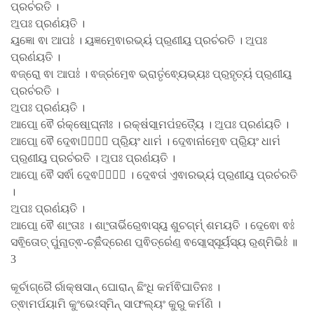
ପ୍ରଚ॑ରତି ।
ଅ॒ପଃ ପ୍ରଣ॑ୟତି ।
ୟ॒ଜ୍ଞୋ ଵା ଆପଃ॑ । ୟ॒ଜ୍ଞମେ॒ଵାରଭ୍ୟ॑ ପ୍ର॒ଣୀୟ॒ ପ୍ରଚ॑ରତି । ଅ॒ପଃ
ପ୍ରଣ॑ୟତି ।
ଵଜ୍ରୋ॒ ଵା ଆପଃ॑ । ଵଜ୍ର॑ମେ॒ଵ ଭ୍ରାତୃ॑ଵ୍ୟେଭ୍ୟଃ ପ୍ର॒ହୃତ୍ୟ॑ ପ୍ର॒ଣୀୟ॒
ପ୍ରଚ॑ରତି ।
ଅ॒ପଃ ପ୍ରଣ॑ୟତି ।
ଆପୋ॒ ଵୈ ର॑କ୍ଷୋ॒ଘ୍ନୀଃ । ରକ୍ଷ॑ସା॒ମପ॑ହତ୍ୟୈ । ଅ॒ପଃ ପ୍ରଣ॑ୟତି ।
ଆପୋ॒ ଵୈ ଦେ॒ଵାନାଂ᳚ ପ୍ରି॒ୟଂ ଧାମ॑ । ଦେ॒ଵାନା॑ମେ॒ଵ ପ୍ରି॒ୟଂ ଧାମ॑
ପ୍ର॒ଣୀୟ॒ ପ୍ରଚ॑ରତି । ଅ॒ପଃ ପ୍ରଣ॑ୟତି ।
ଆପୋ॒ ଵୈ ସର୍ଵା॑ ଦେ॒ଵତାଃ᳚ । ଦେ॒ଵତା॑ ଏ॒ଵାରଭ୍ୟ॑ ପ୍ର॒ଣୀୟ॒ ପ୍ରଚ॑ରତି
।
ଅ॒ପଃ ପ୍ରଣ॑ୟତି ।
ଆପୋ॒ ଵୈ ଶାଂ॒ତାଃ । ଶାଂ॒ତାଭି॑ରେ॒ଵାସ୍ୟ॒ ଶୁଚଗ୍​ମ୍॑ ଶମୟତି । ଦେ॒ଵୋ ଵଃ॑
ସଵି॒ତୋତ୍ ପୁ॑ନା॒ତ୍ଵ-ଚ୍ଛି॑ଦ୍ରେଣ ପ॒ଵିତ୍ରେ॑ଣ॒ ଵସୋ॒ସ୍ସୂର୍ୟ॑ସ୍ୟ ର॒ଶ୍ମିଭିଃ॑ ॥
3
କୂର୍ଚାଗ୍ରୈ ର୍ରାକ୍ଷସାନ୍ ଘୋରାନ୍ ଛିଂଧି କର୍ମଵିଘାତିନଃ ।
ତ୍ଵାମର୍ପୟାମି କୁଂଭେଽସ୍ମିନ୍ ସାଫଲ୍ୟଂ କୁରୁ କର୍ମଣି ।