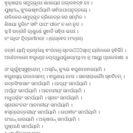
ଵୃକ୍ଷରାଜ ସମୁଦ୍ଭୂତାଃ ଶାଖାୟାଃ ପଲ୍ଲଵତ୍ଵ ଚଃ ।
ୟୁଷ୍ମାନ୍ କୁଂଭେଷ୍ଵର୍ପୟାମି ସର୍ଵପାପାପନୁତ୍ତୟେ ।
ନାଳିକେର-ସମୁଦ୍ଭୂତ ତ୍ରିନେତ୍ର ହର ସମ୍ମିତ ।
ଶିଖୟା ଦୁରିତଂ ସର୍ଵଂ ପାପଂ ପୀଡାଂ ଚ ମେ ନୁଦ ।
ସ॒ ହି ରତ୍ନା॑ନି ଦା॒ଶୁଷେ॑ ସୁ॒ଵାତି॑ ସଵି॒ତା ଭଗଃ॑ ।
ତଂ ଭା॒ଗଂ ଚି॒ତ୍ରମୀ॑ମହେ । (ଋଗ୍ଵେଦ ମଂତ୍ରଃ)
ତତ୍ଵା॑ ୟାମି॒ ବ୍ରହ୍ମ॑ଣା॒ ଵଂଦ॑ମାନ॒-ସ୍ତଦାଶା᳚ସ୍ତେ॒ ୟଜ॑ମାନୋ ହ॒ଵିର୍ଭିଃ॑ ।
ଅହେ॑ଡମାନୋ ଵରୁଣେ॒ହ ବୋ॒ଦ୍ଧ୍ୟୁରୁ॑ଶଗ୍​ମ୍ସ॒ ମା ନ॒ ଆୟୁଃ॒ ପ୍ରମୋ॑ଷୀଃ ॥
ଓଂ ଭୂର୍ଭୁଵ॒ସ୍ସୁଵ॒ରୋମ୍ । ଅସ୍ମିନ୍ କୁଂଭେ ଵରୁଣମାଵାହୟାମି ।
ଵରୁଣସ୍ୟ ଇଦମାସନମ୍ । ଵରୁଣାୟ ନମଃ । ସକଲାରାଧନୈଃ ସ୍ଵର୍ଚିତମ୍ ।
ରତ୍ନସିଂହାସନଂ ସମର୍ପୟାମି । ପାଦ୍ୟଂ ସମର୍ପୟାମି ।
ଅର୍ଘ୍ୟଂ ସମର୍ପୟାମି । ଆଚମନୀୟଂ ସମର୍ପୟାମି ।
ମଧୁପର୍କ୍କଂ ସମର୍ପୟାମି । ସ୍ନାନଂ ସମର୍ପୟାମି ।
ସ୍ନାନାନଂତରଂ ଆଚମନୀୟଂ ସମର୍ପୟାମି ।
ଵସ୍ତ୍ରୋତ୍ତରୀୟଂ ସମର୍ପୟାମି । ଉପଵୀତଂ ସମର୍ପୟାମି ।
ଗଂଧାନ୍ ଧାରୟାମି । ଅକ୍ଷତାନ୍ ସମର୍ପୟାମି ।
ପୁଷ୍ପାଣି ସମର୍ପୟାମି ।