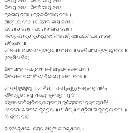
ଶର୍ଵାୟ॒ ନମଃ । ଶର୍ଵଲିଂଗାୟ॒ ନମଃ ।
ଶିଵାୟ॒ ନମଃ । ଶିଵଲିଂଗାୟ॒ ନମଃ ।
ଜ୍ଵଲାୟ॒ ନମଃ । ଜ୍ଵଲଲିଂଗାୟ॒ ନମଃ ।
ଆତ୍ମାୟ॒ ନମଃ । ଆତ୍ମଲିଂଗାୟ॒ ନମଃ ।
ପରମାୟ॒ ନମଃ । ପରମଲିଂଗାୟ॒ ନମଃ ।
ଏତତ୍ସୋମସ୍ୟ॑ ସୂର୍ୟ॒ସ୍ୟ ସର୍ଵଲିଂଗଗ୍ଗ୍॑ ସ୍ଥାପ॒ୟ॒ତି॒ ପାଣିମଂତ୍ରଂ
ପଵି॒ତ୍ରମ୍ ॥
ଓଂ ନମୋ ଭଗଵତେ॑ ରୁଦ୍ରା॒ୟ ॥ ଓଂ ମମ୍ ॥ ଦକ୍ଷିଣାଂଗ ରୁଦ୍ରାୟ॒ ନମଃ ॥
(ଦକ୍ଷିଣ ଦିଶ)
ଶିଵଂ ଶାଂତଂ ଜଗନ୍ନାଥଂ-ଲୋଁକାନୁଗ୍ରହକାରଣମ୍ ।
ଶିଵମେକଂ ପରଂ-ଵଂଁଦେ ଶିକାରାୟ ନମୋ ନମଃ ॥
ଓଂ ଭୂର୍ଭୁଵ॒ସ୍ସୁଵଃ॒ ॥ ଓଂ ଶିମ୍ ॥ ଅପୈ॑ତୁମୃ॒ତ୍ୟୁରମୃତଂ॑ ନ॒ ଆଗ॑ନ୍
ଵୈଵସ୍ଵ॒ତୋ ନୋ॒ ଅ॑ଭୟଂ କୃଣୋତୁ । ପ॒ର୍ଣଂ-
ଵଁନ॒ସ୍ପତେରିଵା॒ଭିନଶ୍ଶୀୟତାଗ୍​ମ୍ ର॒ୟିସ୍ସଚ॑ତାଂ ନ॒ଶ୍ଶଚୀ॒ପତିଃ॑ ॥
ଓଂ ନମୋ ଭଗଵତେ॑ ରୁଦ୍ରା॒ୟ ॥ ଓଂ ଶିମ୍ ॥ ପଶ୍ଚିମାଂଗ ରୁଦ୍ରାୟ॒ ନମଃ ॥
(ପଶ୍ଚିମ ଦିଶ)
ଵାହନଂ-ଵୃଁଷଭୋ ୟସ୍ୟ ଵାସୁକୀ କଂଠଭୂଷଣମ୍ ।