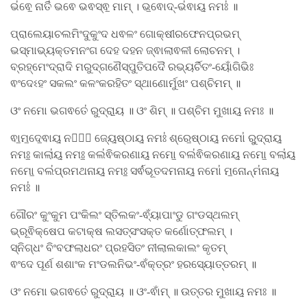
ଭ॑ଵେ॒ ନାତି॑ ଭଵେ ଭଵସ୍ଵ॒ ମାମ୍ । ଭ॒ଵୋଦ୍-ଭ॑ଵାୟ॒ ନମଃ॑ ॥
ପ୍ରାଲେୟାଚଲମିଂଦୁକୁଂଦ ଧଵଳଂ ଗୋକ୍ଷୀରଫେନପ୍ରଭମ୍
ଭସ୍ମାଭ୍ୟକ୍ତମନଂଗ ଦେହ ଦହନ ଜ୍ଵାଲାଵଳୀ ଲୋଚନମ୍ ।
ବ୍ରହ୍ମେଂଦ୍ରାଦି ମରୁଦ୍ଗଣୈସ୍ପୁତିପଦୈ ରଭ୍ୟର୍ଚିତଂ-ୟୋଁଗିଭିଃ
ଵଂଦେଽହଂ ସକଲଂ କଳଂକରହିତଂ ସ୍ଥାଣୋର୍ମୁଖଂ ପଶ୍ଚିମମ୍ ॥
ଓଂ ନମୋ ଭଗଵତେ॑ ରୁଦ୍ରା॒ୟ ॥ ଓଂ ଶିମ୍ ॥ ପଶ୍ଚିମ ମୁଖାୟ॒ ନମଃ ॥
ଵା॒ମ॒ଦେ॒ଵାୟ॒ ନମୋ᳚ ଜ୍ୟେ॒ଷ୍ଠାୟ॒ ନମଃ॑ ଶ୍ରେ॒ଷ୍ଠାୟ॒ ନମୋ॑ ରୁ॒ଦ୍ରାୟ॒
ନମଃ॒ କାଲା॑ୟ॒ ନମଃ॒ କଲ॑ଵିକରଣାୟ॒ ନମୋ॒ ବଲ॑ଵିକରଣାୟ॒ ନମୋ॒ ବଲା॑ୟ॒
ନମୋ॒ ବଲ॑ପ୍ରମଥନାୟ॒ ନମଃ॒ ସର୍ଵ॑ଭୂତଦମନାୟ॒ ନମୋ॑ ମ॒ନୋନ୍ମ॑ନାୟ॒
ନମଃ॑ ॥
ଗୌରଂ କୁଂକୁମ ପଂକିଲଂ ସ୍ତିଲକଂ-ଵ୍ୟାଁପାଂଡୁ ଗଂଡସ୍ଥଲମ୍
ଭ୍ରୂଵିକ୍ଷେପ କଟାକ୍ଷ ଲସତ୍ସଂସକ୍ତ କର୍ଣୋତ୍ଫଲମ୍ ।
ସ୍ନିଗ୍ଧଂ ବିଂବଫଲାଧରଂ ପ୍ରହସିତଂ ନୀଲାଲକାଲଂ କୃତମ୍
ଵଂଦେ ପୂର୍ଣ ଶଶାଂକ ମଂଡଲନିଭଂ-ଵଁକ୍ତ୍ରଂ ହରସ୍ୟୋତ୍ତରମ୍ ॥
ଓଂ ନମୋ ଭଗଵତେ॑ ରୁଦ୍ରା॒ୟ ॥ ଓଂ-ଵାଁମ୍ ॥ ଉତ୍ତର ମୁଖାୟ॒ ନମଃ ॥