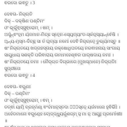
ଵରଦୋ ଭଵତୁ । 3
ଦେଵତା- ନିର୍​ଋତି
ଦିକ୍ – ଦକ୍ଷିଣ ପଶ୍ଚିମଂ
ଓଂ ଭୂର୍ଭୁଵ॒ସ୍ସୁଵ॒ରୋମ୍ । ଷମ୍ ।
ଅସୁ॑ନ୍ଵଂତ॒ମ ୟ॑ଜମାନ-ମିଚ୍ଛ ସ୍ତେ॒ନ-ସ୍ୟେ॒ତ୍ୟାଂତ-ସ୍କ॑ର॒ସ୍ୟାନ୍ଵେ॑ଷି ।
ଅ॒ନ୍ୟ-ମ॒ସ୍ମ-ଦି॑ଚ୍ଛ॒ ସା ତ॑ ଇ॒ତ୍ୟା ନମୋ॑ ଦେଵି ନିର୍​ଋତେ॒ ତୁଭ୍ୟ॑ମସ୍ତୁ ॥
ଷଂ ନିର୍​ଋତୟେ ଖଡ୍ଗହସ୍ତାୟ ରକ୍ଷୋଧିପତୟେ ନରଵାହନାୟ ସାଂଗାୟ
ସାୟୁଧାୟ ସଶକ୍ତି ପରିଵାରାୟ ଉମାମହେଶ୍ଵର ପାର୍​ଷଦାୟ ନମଃ ।
ଷଂ ନିର୍​ଋତୟେ ନମଃ । ନୈର୍​ଋତ ଦିଗ୍ଭାଗେ (ମୁଖସ୍ଥାନେ) ନିର୍​ଋତିଃ
ସୁପ୍ରୀତୋ
ଵରଦୋ ଭଵତୁ । 4
ଦେଵତା- ଵରୁଣଃ
ଦିକ୍ – ପଶ୍ଚିମଂ
ଓଂ ଭୂର୍ଭୁଵ॒ସ୍ସୁଵ॒ରୋମ୍ । ଵମ୍ ।
ତତ୍ଵା॑ ୟାମି॒ ବ୍ରହ୍ମ॑ଣା॒ ଵଂଦ॑ମାନ॒ସ୍ତଦା ଶା᳚ସ୍ତେ॒ ୟଜ॑ମାନୋ ହ॒ଵିର୍ଭିଃ॑ ।
ଅହେ॑ଡମାନୋ ଵରୁଣେ॒ହ ବୋ॒ଦ୍ଦ୍ଧ୍ୟୁରୁ॑ଶଗ୍​ମ୍ ସ॒ ମା ନ॒ ଆୟୁଃ॒ ପ୍ରମୋ॑ଷୀଃ
॥