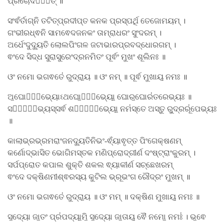
ପ୍ରଚୋଦୟା᳚ତ୍ ॥
ସଂ​ଵଁର୍ତାଗ୍ନି ତଟିତ୍ପ୍ରଦୀପ୍ତ କନକ ପ୍ରସ୍ପର୍ଥି ତେଜୋମୟମ୍ ।
ଗଂଭୀରଧ୍ଵନି ସାମଵେଦଜନକଂ ତାମ୍ରାଧରଂ ସୁଂଦରମ୍ ।
ଅର୍ଧେଂଦୁଦ୍ୟୁତି ଲୋଲପିଂଗଳ ଜଟାଭାରପ୍ରବଦ୍ଧୋରଗମ୍ ।
ଵଂଦେ ସିଦ୍ଧ ସୁରାସୁରେଂଦ୍ରନମିତଂ ପୂର୍ଵଂ ମୁଖଂ ଶୂଲିନଃ ॥
ଓଂ ନମୋ ଭଗଵତେ॑ ରୁଦ୍ରା॒ୟ ॥ ଓଂ ନମ୍ ॥ ପୂର୍ଵ ମୁଖାୟ॒ ନମଃ ॥
ଅ॒ଘୋରେ᳚ଭ୍ୟୋଽଥଘୋ॒ରେ᳚ଭ୍ୟୋ॒ ଘୋର॒ଘୋର॑ତରେଭ୍ୟଃ ॥
ସର୍ଵେ᳚ଭ୍ୟସ୍ସର୍ଵ ଶର୍ଵେ᳚ଭ୍ୟୋ॒ ନମ॑ସ୍ତେ ଅସ୍ତୁ ରୁ॒ଦ୍ରରୂ॑ପେଭ୍ୟଃ
॥
କାଲାଭ୍ରଭ୍ରମରାଂଜନଦ୍ୟୁତିନିଭଂ-ଵ୍ୟାଁଵୃତ୍ତ ପିଂଗେକ୍ଷଣମ୍
କର୍ଣୋଦ୍ଭାସିତ ଭୋଗିମସ୍ତକ ମଣିପ୍ରୋଦ୍ଗୀର୍ଣ ଦଂଷ୍ଟ୍ରାଂକୁରମ୍ ।
ସର୍ପପ୍ରୋତ କପାଲ ଶୁକ୍ତି ଶକଲ ଵ୍ୟାକୀର୍ଣ ସଚ୍ଛେଖରମ୍
ଵଂଦେ ଦକ୍ଷିଣମୀଶ୍ଵରସ୍ୟ କୁଟିଲ ଭ୍ରୂଭଂଗ ରୌଦ୍ରଂ ମୁଖମ୍ ॥
ଓଂ ନମୋ ଭଗଵତେ॑ ରୁଦ୍ରା॒ୟ ॥ ଓଂ ମମ୍ ॥ ଦକ୍ଷିଣ ମୁଖାୟ॒ ନମଃ ॥
ସ॒ଦ୍ୟୋ ଜା॒ତଂ ପ୍ର॑ପଦ୍ୟା॒ମି॒ ସ॒ଦ୍ୟୋ ଜା॒ତାୟ॒ ଵୈ ନମୋ॒ ନମଃ॑ । ଭ॒ଵେ