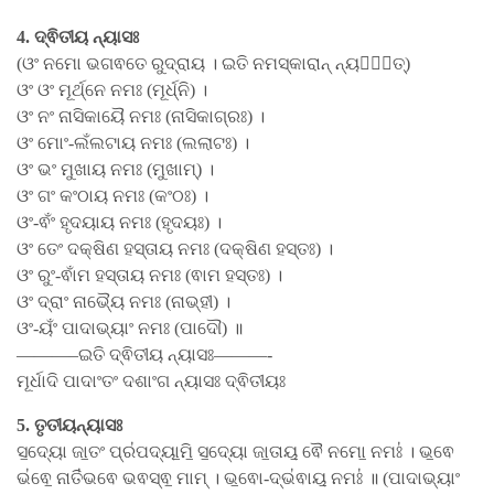
4. ଦ୍ଵିତୀୟ ନ୍ୟାସଃ
(ଓଂ ନମୋ ଭଗଵତେ ରୁଦ୍ରାୟ । ଇତି ନମସ୍କାରାନ୍ ନ୍ୟସେ᳚ତ୍)
ଓଂ ଓଂ ମୂର୍ଥ୍ନେ ନମଃ (ମୂର୍ଧ୍ନି) ।
ଓଂ ନଂ ନାସିକାୟୈ ନମଃ (ନାସିକାଗ୍ରଃ) ।
ଓଂ ମୋଂ-ଲଁଲଟାୟ ନମଃ (ଲଲାଟଃ) ।
ଓଂ ଭଂ ମୁଖାୟ ନମଃ (ମୁଖାମ୍) ।
ଓଂ ଗଂ କଂଠାୟ ନମଃ (କଂଠଃ) ।
ଓଂ-ଵଂଁ ହୃଦୟାୟ ନମଃ (ହୃଦୟଃ) ।
ଓଂ ତେଂ ଦକ୍ଷିଣ ହସ୍ତାୟ ନମଃ (ଦକ୍ଷିଣ ହସ୍ତଃ) ।
ଓଂ ରୁଂ-ଵାଁମ ହସ୍ତାୟ ନମଃ (ଵାମ ହସ୍ତଃ) ।
ଓଂ ଦ୍ରାଂ ନାଭ୍ୟୈ ନମଃ (ନାଭ୍ହୀ) ।
ଓଂ-ୟଂଁ ପାଦାଭ୍ୟାଂ ନମଃ (ପାଦୌ) ॥
———–ଇତି ଦ୍ଵିତୀୟ ନ୍ୟାସଃ———-
ମୂର୍ଧାଦି ପାଦାଂତଂ ଦଶାଂଗ ନ୍ୟାସଃ ଦ୍ଵିତୀୟଃ
5. ତୃତୀୟନ୍ୟାସଃ
ସ॒ଦ୍ୟୋ ଜା॒ତଂ ପ୍ର॑ପଦ୍ୟା॒ମି॒ ସ॒ଦ୍ୟୋ ଜା॒ତାୟ॒ ଵୈ ନମୋ॒ ନମଃ॑ । ଭ॒ଵେ
ଭ॑ଵେ॒ ନାତି॑ଭଵେ ଭଵସ୍ଵ॒ ମାମ୍ । ଭ॒ଵୋ-ଦ୍ଭ॑ଵାୟ॒ ନମଃ॑ ॥ (ପାଦାଭ୍ୟାଂ