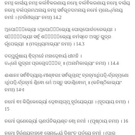
ନମଃ॒ କାଲା॑ୟ॒ ନମଃ॒ କଲ॑ଵିକରଣାୟ॒ ନମୋ॒ ବଲ॑ଵିକରଣାୟ॒ ନମୋ॒ ବଲା॑ୟ॒
ନମୋ॒ ବଲ॑ପ୍ରମଥନାୟ॒ ନମଃ॒ ସର୍ଵ॑ଭୂତଦମନାୟ॒ ନମୋ॑ ମ॒ନୋନ୍ମ॑ନାୟ॒
ନମଃ॑ । (ତର୍ଜନୀଭ୍ୟାଂ ନମଃ) 14.2
ଅ॒ଘୋରେ᳚ଭ୍ୟୋ ଽଥ॒ଘୋରେ᳚ଭ୍ୟୋ॒ ଘୋର॒ଘୋର॑ତରେଭ୍ୟଃ ।
ସର୍ଵେ᳚ଭ୍ୟଃ ସର୍ଵ॒ ଶର୍ଵେ᳚ଭ୍ୟୋ॒ ନମ॑ସ୍ତେ ଅସ୍ତୁ ରୁ॒ଦ୍ର
ରୂ॑ପେଭ୍ୟଃ ॥ (ମଦ୍ଧ୍ୟମାଭ୍ୟାଂ ନମଃ) । 14.3
ତତ୍ପୁରୁ॑ଷାୟ ଵି॒ଦ୍ମହେ॑ ମହାଦେ॒ଵାୟ॑ ଧୀମହି ।
ତନ୍ନୋ॑ ରୁଦ୍ରଃ ପ୍ରଚୋ॒ଦୟା᳚ତ୍ ॥ (ଅନାମିକାଭ୍ୟାଂ ନମଃ) । 14.4
ଈଶାନଃ ସର୍ଵ॑ଵିଦ୍ୟା॒ନା॒-ମୀଶ୍ଵରଃ ସର୍ଵ॑ଭୂତା॒ନାଂ॒ ବ୍ରହ୍ମାଧି॑ପତି॒-ର୍ବ୍ରହ୍ମ॒ଣୋ
ଽଧି॑ପତି॒-ର୍ବ୍ରହ୍ମା॑ ଶି॒ଵୋ ମେ॑ ଅସ୍ତୁ ସଦାଶି॒ଵୋମ୍ ॥ (କନିଷ୍ଠିକାଭ୍ୟାଂ
ନମଃ) 14ଏ
ନମୋ॑ ଵଃ କିରି॒କେଭ୍ୟୋ॑ ଦେ॒ଵାନା॒ଗ୍​ମ୍॒ ହୃଦ॑ୟେଭ୍ୟଃ । (ହୃଦୟାୟ ନମଃ) ।
15
ନମୋ॑ ଗ॒ଣେଭ୍ୟୋ॑ ଗ॒ଣପ॑ତିଭ୍ୟଶ୍ଚ ଵୋ॒ ନମଃ॑ । (ପୃଷ୍ଠାୟ ନମଃ) । 16
ନମୋ॒ ହିର॑ଣ୍ୟବାହଵେ ସେନା॒ନ୍ୟେ॑ ଦି॒ଶାଂଚ॒ ପତ॑ୟେ॒ ନମଃ॑ । (ପାର୍​