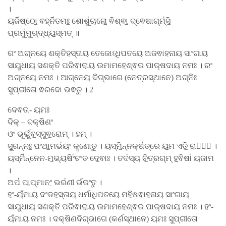
।
ୟଜି॑ଷ୍ଠୋ॒ ଵହ୍ନି॑ତମଃ॒ ଶୋଶୁ॑ଚାନୋ॒ ଵିଶ୍ଵା॒ ଦ୍ଵେଷାଗ୍​ମ୍॑ସି॒
ପ୍ରମୁ॑ମୁଗ୍ଦ୍ଧ୍ୟ॒ସ୍ମତ୍ ॥
ରଂ ଅଗ୍ନୟେ ଶକ୍ତିହସ୍ତାୟ ତେଜୋଽଧିପତୟେ ଅଜଵାହନାୟ ସାଂଗାୟ
ସାୟୁଧାୟ ସଶକ୍ତି ପରିଵାରାୟ ଉମାମହେଶ୍ଵର ପାର୍​ଷଦାୟ ନମଃ । ରଂ
ଅଗ୍ନୟେ ନମଃ । ଆଗ୍ନେୟ ଦିଗ୍ଭାଗେ (ନେତ୍ରସ୍ଥାନେ) ଅଗ୍ନିଃ
ସୁପ୍ରୀତୋ ଵରଦୋ ଭଵତୁ । 2
ଦେଵତା- ୟମଃ
ଦିକ୍ – ଦକ୍ଷିଣଂ
ଓଂ ଭୂର୍ଭୁଵ॒ସ୍ସୁଵ॒ରୋମ୍ । ହମ୍ ।
ସୁ॒ଗନ୍ନଃ॒ ପଂଥା॒ମଭ॑ୟଂ କୃଣୋତୁ । ୟସ୍ମି॒ନ୍ନକ୍ଷ॑ତ୍ରେ ୟ॒ମ ଏତି॒ ରାଜା᳚ ।
ୟସ୍ମି॑ନ୍ନେନ-ମ॒ଭ୍ୟଷିଂ॑ଚଂତ ଦେ॒ଵାଃ । ତଦ॑ସ୍ୟ ଚି॒ତ୍ରଗ୍​ମ୍ ହ॒ଵିଷା॑ ୟଜାମ
।
ଅପ॑ ପା॒ପ୍ମାନଂ॒ ଭର॑ଣୀ ର୍ଭରଂତୁ ।
ହଂ-ୟଁମାୟ ଦଂଡହସ୍ତାୟ ଧର୍ମାଧିପତୟେ ମହିଷଵାହନାୟ ସାଂଗାୟ
ସାୟୁଧାୟ ସଶକ୍ତି ପରିଵାରାୟ ଉମାମହେଶ୍ଵର ପାର୍​ଷଦାୟ ନମଃ । ହଂ-
ୟଁମାୟ ନମଃ । ଦକ୍ଷିଣଦିଗ୍ଭାଗେ (କର୍ଣସ୍ଥାନେ) ୟମଃ ସୁପ୍ରୀତୋ