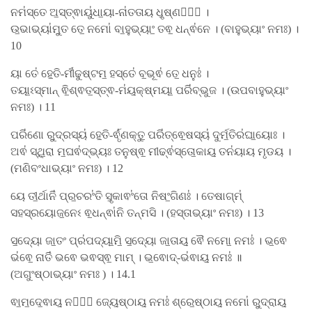
ନମ॑ସ୍ତେ ଅ॒ସ୍ତ୍ଵାୟୁ॑ଧା॒ୟା-ନା॑ତତାୟ ଧୃ॒ଷ୍ଣଵେ᳚ ।
ଉ॒ଭାଭ୍ୟା॑ମୁ॒ତ ତେ॒ ନମୋ॑ ବା॒ହୁଭ୍ୟାଂ॒ ତଵ॒ ଧନ୍ଵ॑ନେ । (ବାହୁଭ୍ୟାଂ ନମଃ) ।
10
ୟା ତେ॑ ହେ॒ତି-ର୍ମୀ॑ଢୁଷ୍ଟମ॒ ହସ୍ତେ॑ ବ॒ଭୂଵ॑ ତେ॒ ଧନୁଃ॑ ।
ତୟା॒ଽସ୍ମାନ୍ ଵି॒ଶ୍ଵତ॒ସ୍ତ୍ଵ-ମ॑ୟ॒କ୍ଷ୍ମୟା॒ ପରି॑ବ୍ଭୁଜ । (ଉପବାହୁଭ୍ୟାଂ
ନମଃ) । 11
ପରି॑ଣୋ ରୁ॒ଦ୍ରସ୍ୟ॑ ହେ॒ତି-ର୍ଵୃ॑ଣକ୍ତୁ॒ ପରି॑ତ୍ଵେ॒ଷସ୍ୟ॑ ଦୁର୍ମ॒ତିର॑ଘା॒ୟୋଃ ।
ଅଵ॑ ସ୍ଥି॒ରା ମ॒ଘଵ॑ଦ୍ଭ୍ୟଃ ତନୁଷ୍ଵ॒ ମୀଢ୍ଵ॑ସ୍ତୋ॒କାୟ॒ ତନ॑ୟାୟ ମୃଡୟ ।
(ମଣିବଂଧାଭ୍ୟାଂ ନମଃ) । 12
ୟେ ତୀ॒ର୍ଥାନି॑ ପ୍ର॒ଚରଂ॑ତି ସୃ॒କାଵଂ॑ତୋ ନିଷଂ॒ଗିଣଃ॑ । ତେଷାଗ୍​ମ୍॑
ସହସ୍ରୟୋଜ॒ନେଽ ଵ॒ଧନ୍ଵା॑ନି ତନ୍ମସି । (ହସ୍ତାଭ୍ୟାଂ ନମଃ) । 13
ସ॒ଦ୍ୟୋ ଜା॒ତଂ ପ୍ର॑ପଦ୍ୟା॒ମି॒ ସ॒ଦ୍ୟୋ ଜା॒ତାୟ॒ ଵୈ ନମୋ॒ ନମଃ॑ । ଭ॒ଵେ
ଭ॑ଵେ॒ ନାତି॑ ଭଵେ ଭଵସ୍ଵ॒ ମାମ୍ । ଭ॒ଵୋଦ୍-ଭ॑ଵାୟ॒ ନମଃ॑ ॥
(ଅଗୁଂଷ୍ଠାଭ୍ୟାଂ ନମଃ ) । 14.1
ଵା॒ମ॒ଦେ॒ଵାୟ॒ ନମୋ᳚ ଜ୍ୟେ॒ଷ୍ଠାୟ॒ ନମଃ॑ ଶ୍ରେ॒ଷ୍ଠାୟ॒ ନମୋ॑ ରୁ॒ଦ୍ରାୟ॒