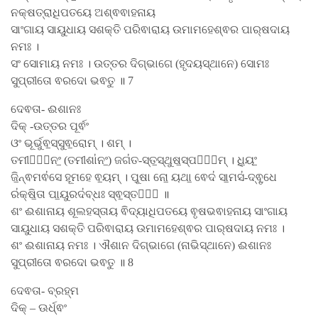
ନକ୍ଷତ୍ରାଧିପତୟେ ଅଶ୍ଵଵାହନାୟ
ସାଂଗାୟ ସାୟୁଧାୟ ସଶକ୍ତି ପରିଵାରାୟ ଉମାମହେଶ୍ଵର ପାର୍​ଷଦାୟ
ନମଃ ।
ସଂ ସୋମାୟ ନମଃ । ଉତ୍ତର ଦିଗ୍ଭାଗେ (ହୃଦୟସ୍ଥାନେ) ସୋମଃ
ସୁପ୍ରୀତୋ ଵରଦୋ ଭଵତୁ ॥ 7
ଦେଵତା- ଈଶାନଃ
ଦିକ୍ -ଉତ୍ତର ପୂର୍ଵଂ
ଓଂ ଭୂର୍ଭୁଵ॒ସ୍ସୁଵ॒ରୋମ୍ । ଶମ୍ ।
ତମୀଶା᳚ନଂ॒ (ତମୀଶା॑ନଂ॒) ଜଗ॑ତ-ସ୍ତ॒ସ୍ଥୁଷ॒ସ୍ପତି᳚ମ୍ । ଧି॒ୟଂ॒
ଜି॒ନ୍ଵମଵ॑ସେ ହୂମହେ ଵ॒ୟମ୍ । ପୂ॒ଷା ନୋ॒ ୟଥା॒ ଵେଦ॑ ସା॒ମସ॑-ଦ୍ଵୃ॒ଧେ
ର॑କ୍ଷି॒ତା ପା॒ୟୁରଦ॑ବ୍ଧଃ ସ୍ଵ॒ସ୍ତୟେ᳚ ॥
ଶଂ ଈଶାନାୟ ଶୂଲହସ୍ତାୟ ଵିଦ୍ୟାଧିପତୟେ ଵୃଷଭଵାହନାୟ ସାଂଗାୟ
ସାୟୁଧାୟ ସଶକ୍ତି ପରିଵାରାୟ ଉମାମହେଶ୍ଵର ପାର୍​ଷଦାୟ ନମଃ ।
ଶଂ ଈଶାନାୟ ନମଃ । ଐଶାନ ଦିଗ୍ଭାଗେ (ନାଭିସ୍ଥାନେ) ଈଶାନଃ
ସୁପ୍ରୀତୋ ଵରଦୋ ଭଵତୁ ॥ 8
ଦେଵତା- ବ୍ରହ୍ମ
ଦିକ୍ – ଊର୍ଧ୍ଵଂ