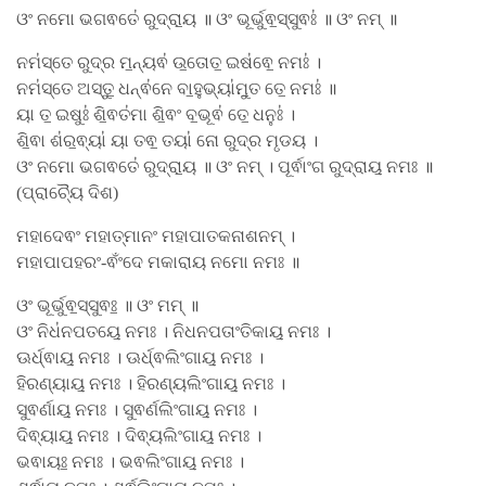
ଓଂ ନମୋ ଭଗଵତେ॑ ରୁଦ୍ରା॒ୟ ॥ ଓଂ ଭୂର୍ଭୁଵ॒ସ୍ସୁଵଃ॑ ॥ ଓଂ ନମ୍ ॥
ନମ॑ସ୍ତେ ରୁଦ୍ର ମ॒ନ୍ୟଵ॑ ଉ॒ତୋତ॒ ଇଷ॑ଵେ॒ ନମଃ॑ ।
ନମ॑ସ୍ତେ ଅସ୍ତୁ॒ ଧନ୍ଵ॑ନେ ବା॒ହୁଭ୍ୟା॑ମୁ॒ତ ତେ॒ ନମଃ॑ ॥
ୟା ତ॒ ଇଷୁଃ॑ ଶି॒ଵତ॑ମା ଶି॒ଵଂ ବ॒ଭୂଵ॑ ତେ॒ ଧନୁଃ॑ ।
ଶି॒ଵା ଶ॑ର॒ଵ୍ୟା॑ ୟା ତଵ॒ ତୟା॑ ନୋ ରୁଦ୍ର ମୃଡୟ ।
ଓଂ ନମୋ ଭଗଵତେ॑ ରୁଦ୍ରା॒ୟ ॥ ଓଂ ନମ୍ । ପୂର୍ଵାଂଗ ରୁଦ୍ରାୟ॒ ନମଃ ॥
(ପ୍ରାଚ୍ୟୈ ଦିଶ)
ମହାଦେଵଂ ମହାତ୍ମାନଂ ମହାପାତକନାଶନମ୍ ।
ମହାପାପହରଂ-ଵଂଁଦେ ମକାରାୟ ନମୋ ନମଃ ॥
ଓଂ ଭୂର୍ଭୁଵ॒ସ୍ସୁଵଃ॒ ॥ ଓଂ ମମ୍ ॥
ଓଂ ନିଧ॑ନପତୟେ॒ ନମଃ । ନିଧନପତାଂତିକାୟ॒ ନମଃ ।
ଊର୍ଧ୍ଵାୟ॒ ନମଃ । ଊର୍ଧ୍ଵଲିଂଗାୟ॒ ନମଃ ।
ହିରଣ୍ୟାୟ॒ ନମଃ । ହିରଣ୍ୟଲିଂଗାୟ॒ ନମଃ ।
ସୁଵର୍ଣାୟ॒ ନମଃ । ସୁଵର୍ଣଲିଂଗାୟ॒ ନମଃ ।
ଦିଵ୍ୟାୟ॒ ନମଃ । ଦିଵ୍ୟଲିଂଗାୟ॒ ନମଃ ।
ଭଵାୟଃ॒ ନମଃ । ଭଵଲିଂଗାୟ॒ ନମଃ ।