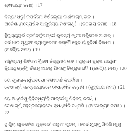
ଶ୍ଵାଭ୍ୟାଂ ନମଃ) । 17
ଵିଜ୍ୟଂ॒ ଧନୁଃ॑ କପ॒ର୍ଦିନୋ॒ ଵିଶ॑ଲ୍ୟୋ॒ ବାଣ॑ଵାଗ୍​ମ୍ ଉ॒ତ ।
ଅନେ॑ଶନ୍ନ॒ସ୍ୟେଷ॑ଵ ଆ॒ଭୁର॑ସ୍ୟ ନିଷଂ॒ଗଥିଃ॑ । (ଜଠରାୟ ନମଃ) । 18
ହି॒ର॒ଣ୍ୟ॒ଗ॒ର୍ଭ ସ୍ସମ॑ଵର୍ତ॒ତାଗ୍ରେ॑ ଭୂ॒ତସ୍ୟ॑ ଜା॒ତଃ ପତି॒ରେକ॑ ଆସୀତ୍ ।
ସଦା॑ଧାର ପୃଥି॒ଵୀଂ ଦ୍ୟାମୁ॒ତେମାଂ କସ୍ମୈ॑ ଦେ॒ଵାୟ॑ ହ॒ଵିଷା॑ ଵିଧେମ ।
(ନାଭ୍ୟୈ ନମଃ) । 19
ମୀଢୁ॑ଷ୍ଟମ॒ ଶିଵ॑ତମ ଶି॒ଵୋ ନ॑ସ୍ସୁ॒ମନା॑ ଭଵ । ପ॒ର॒ମେ ଵୃ॒କ୍ଷ ଆୟୁ॑ଧଂ
ନି॒ଧାୟ॒ କୃତ୍ତିଂ॒-ଵଁସା॑ନ॒ ଆଚ॑ର॒ ପିନା॑କଂ॒ ବିଭ୍ର॒ଦାଗ॑ହି । (କଠ୍ୟୈ ନମଃ) । 20
ୟେ ଭୂ॒ତାନା॒-ମଧି॑ପତୟୋ ଵିଶି॒ଖାସଃ॑ କପ॒ର୍ଦି॑ନଃ ।
ତେଷାଗ୍​ମ୍॑ ସହସ୍ରୟୋଜ॒ନେ ଽଵ॒ଧନ୍ଵା॑ନି ତନ୍ମସି । (ଗୁହ୍ୟାୟ ନମଃ) । 21
ୟେ ଅନ୍ନେ॑ଷୁ ଵି॒ଵିଦ୍ଧ୍ୟଂ॑ତି॒ ପାତ୍ରେ॑ଷୁ॒ ପିବ॑ତୋ॒ ଜନାନ୍॑ ।
ତେଷାଗ୍​ମ୍॑ ସହସ୍ରୟୋଜ॒ନେଽ ଵ॒ଧନ୍ଵା॑ନି ତନ୍ମସି । (ଅଂଡାଭ୍ୟାଂ ନମଃ ) ।
22
ସ॒ ଶି॒ରା ଜା॒ତଵେ॑ଦା ଅ॒କ୍ଷରଂ॑ ପର॒ମଂ ପ॒ଦମ୍ । ଵେଦା॑ନା॒ଗ୍​ମ୍॒ ଶିର॑ସି ମା॒ତା॒