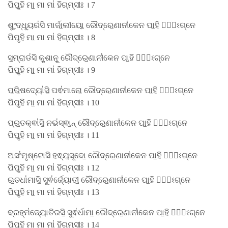
ପିପୃ॒ହି ମା॒ ମା ମା॑ ହିଗ୍​ମ୍ସୀଃ । 7
ଶୁଂ॒ଦ୍ଧ୍ୟୂର॑ସି ମାର୍ଜା॒ଲୀୟୋ॒ ରୌଦ୍ରେ॒ଣାନୀ॑କେନ ପା॒ହି ମା᳚ଽଗ୍ନେ
ପିପୃ॒ହି ମା॒ ମା ମା॑ ହିଗ୍​ମ୍ସୀଃ । 8
ସ॒ମ୍ରାଡ॑ସି କୃ॒ଶାନୂ॒ ରୌଦ୍ରେ॒ଣାନୀ॑କେନ ପା॒ହି ମା᳚ଽଗ୍ନେ
ପିପୃ॒ହି ମା॒ ମା ମା॑ ହିଗ୍​ମ୍ସୀଃ । 9
ପ॒ରି॒ଷଦ୍ୟୋ॑ସି॒ ପଵ॑ମାନୋ॒ ରୌଦ୍ରେ॒ଣାନୀ॑କେନ ପା॒ହି ମା᳚ଽଗ୍ନେ
ପିପୃ॒ହି ମା॒ ମା ମା॑ ହିଗ୍​ମ୍ସୀଃ । 10
ପ୍ର॒ତକ୍ଵା॑ସି॒ ନଭ॑ସ୍ଵା॒ନ୍ ରୌଦ୍ରେ॒ଣାନୀ॑କେନ ପା॒ହି ମା᳚ଽଗ୍ନେ
ପିପୃ॒ହି ମା॒ ମା ମା॑ ହିଗ୍​ମ୍ସୀଃ । 11
ଅସଂ॑ମୃଷ୍ଟୋସି ହଵ୍ୟ॒ସୂଦୋ॒ ରୌଦ୍ରେ॒ଣାନୀ॑କେନ ପା॒ହି ମା᳚ଽଗ୍ନେ
ପିପୃ॒ହି ମା॒ ମା ମା॑ ହିଗ୍​ମ୍ସୀଃ । 12
ଋ॒ତଧା॑ମାସି॒ ସୁଵ॑ର୍ଜ୍ୟୋତୀ॒ ରୌଦ୍ରେ॒ଣାନୀ॑କେନ ପା॒ହି ମା᳚ଽଗ୍ନେ
ପିପୃ॒ହି ମା॒ ମା ମା॑ ହିଗ୍​ମ୍ସୀଃ । 13
ବ୍ରହ୍ମ॑ଜ୍ୟୋତିରସି॒ ସୁଵ॑ର୍ଧାମା॒ ରୌଦ୍ରେ॒ଣାନୀ॑କେନ ପା॒ହି ମା᳚ଽଗ୍ନେ
ପିପୃ॒ହି ମା॒ ମା ମା॑ ହିଗ୍​ମ୍ସୀଃ । 14