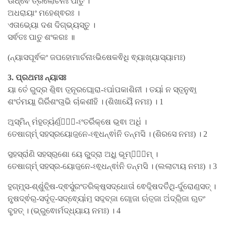
ଊର୍ଧ୍ଵେ ତ୍ରିଲୋଚନଃ ପାତୁ ।
ଅଧରାୟାଂ ମହେଶ୍ଵରଃ ।
ଏତାଭ୍ୟୋ ଦଶ ଦିଗ୍ଭ୍ୟସ୍ତୁ ।
ସର୍ଵତଃ ପାତୁ ଶଂକରଃ ॥
(ନ୍ୟାସପୂର୍ଵକଂ ଜପହୋମାର୍ଚନାଽଭିଷେକଵିଧି ଵ୍ୟାଖ୍ୟାସ୍ୟାମଃ)
3. ପ୍ରଥମଃ ନ୍ୟାସଃ
ୟା ତେ॑ ରୁଦ୍ର ଶି॒ଵା ତ॒ନୂରଘୋ॒ରା-ଽପା॑ପକାଶିନୀ । ତୟା॑ ନ ସ୍ତ॒ନୁଵା॒
ଶଂତ॑ମୟା॒ ଗିରି॑ଶଂତା॒ଭି ଚା॑କଶୀହି । (ଶିଖାୟୈ ନମଃ) । 1
ଅ॒ସ୍ମିନ୍ ମ॑ହ॒ତ୍ୟ॑ର୍ଣ॒ଵେ᳚-ଽଂତରି॑କ୍ଷେ ଭ॒ଵା ଅଧି॑ ।
ତେଷାଗ୍​ମ୍॑ ସହସ୍ରୟୋଜ॒ନେ-ଽଵ॒ଧନ୍ଵା॑ନି ତନ୍ମସି । (ଶିରସେ ନମଃ) । 2
ସ॒ହସ୍ରା॑ଣି ସହସ୍ର॒ଶୋ ୟେ ରୁ॒ଦ୍ରା ଅଧି॒ ଭୂମ୍ୟା᳚ମ୍ ।
ତେଷାଗ୍​ମ୍॑ ସହସ୍ର-ୟୋଜ॒ନେ-ଽଵ॒ଧନ୍ଵା॑ନି ତନ୍ମସି । (ଲଲାଟାୟ ନମଃ) । 3
ହ॒ଗ୍​ମ୍॒ସ-ଶ୍ଶୁ॑ଚି॒ଷ-ଦ୍ଵସୁ॑ରଂତରିକ୍ଷ॒ସଦ୍ଧୋତା॑ ଵେଦି॒ଷଦତି॑ଥି-ର୍ଦୁରୋଣ॒ସତ୍ ।
ନୃ॒ଷଦ୍ଵ॑ର॒-ସଦୃ॑ତ॒-ସଦ୍ଵ୍ୟୋ॑ମ॒ ସଦ॒ବ୍ଜା ଗୋ॒ଜା ଋ॑ତ॒ଜା ଅ॑ଦ୍ରି॒ଜା ଋ॒ତଂ
ବୃ॒ହତ୍ । (ଭ୍ରୁଵୋର୍ମଦ୍ଧ୍ୟାୟ ନମଃ) । 4