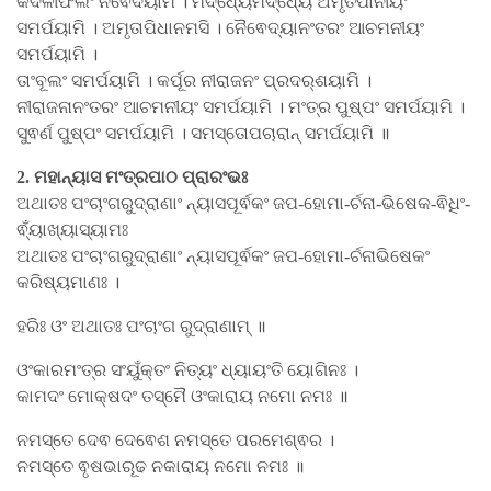
କଦଳୀଫଲଂ ନିଵେଦୟାମି । ମଦ୍ଧ୍ୟେମଦ୍ଧ୍ୟେ ଅମୃତପାନୀୟଂ
ସମର୍ପୟାମି । ଅମୃତାପିଧାନମସି । ନୈଵେଦ୍ୟାନଂତରଂ ଆଚମନୀୟଂ
ସମର୍ପୟାମି ।
ତାଂବୂଲଂ ସମର୍ପୟାମି । କର୍ପୂର ନୀରାଜନଂ ପ୍ରଦର୍​ଶୟାମି ।
ନୀରାଜନାନଂତରଂ ଆଚମନୀୟଂ ସମର୍ପୟାମି । ମଂତ୍ର ପୁଷ୍ପଂ ସମର୍ପୟାମି ।
ସୁଵର୍ଣ ପୁଷ୍ପଂ ସମର୍ପୟାମି । ସମସ୍ତୋପଚାରାନ୍ ସମର୍ପୟାମି ॥
2. ମହାନ୍ୟାସ ମଂତ୍ରପାଠ ପ୍ରାରଂଭଃ
ଅଥାତଃ ପଂଚାଂଗରୁଦ୍ରାଣାଂ ନ୍ୟାସପୂର୍ଵକଂ ଜପ-ହୋମା-ର୍ଚନା-ଭିଷେକ-ଵିଧିଂ-
ଵ୍ୟାଁଖ୍ୟାସ୍ୟାମଃ
ଅଥାତଃ ପଂଚାଂଗରୁଦ୍ରାଣାଂ ନ୍ୟାସପୂର୍ଵକଂ ଜପ-ହୋମା-ର୍ଚନାଭିଷେକଂ
କରିଷ୍ୟମାଣଃ ।
ହରିଃ ଓଂ ଅଥାତଃ ପଂଚାଂଗ ରୁଦ୍ରାଣାମ୍ ॥
ଓଂକାରମଂତ୍ର ସଂ​ୟୁଁକ୍ତଂ ନିତ୍ୟଂ ଧ୍ୟାୟଂତି ୟୋଗିନଃ ।
କାମଦଂ ମୋକ୍ଷଦଂ ତସ୍ମୈ ଓଂକାରାୟ ନମୋ ନମଃ ॥
ନମସ୍ତେ ଦେଵ ଦେଵେଶ ନମସ୍ତେ ପରମେଶ୍ଵର ।
ନମସ୍ତେ ଵୃଷଭାରୂଢ ନକାରାୟ ନମୋ ନମଃ ॥