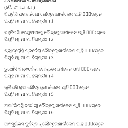
5.3 ଷୋଡଶାଂଗ ରୌଦ୍ରୀକରଣଂ
(ତୈ. ସଂ. 1.3.3.1 )
ଵି॒ଭୂର॑ସି ପ୍ର॒ଵାହ॑ଣୋ॒ ରୌଦ୍ରେ॒ଣାନୀ॑କେନ ପା॒ହି ମା᳚ଽଗ୍ନେ
ପିପୃ॒ହି ମା॒ ମା ମା॑ ହିଗ୍​ମ୍ସୀଃ । 1
ଵହ୍ନି॑ରସି ହଵ୍ୟ॒ଵାହ॑ନୋ॒ ରୌଦ୍ରେ॒ଣାନୀ॑କେନ ପା॒ହି ମା᳚ଽଗ୍ନେ
ପିପୃ॒ହି ମା॒ ମା ମା॑ ହିଗ୍​ମ୍ସୀଃ । 2
ଶ୍ଵା॒ତ୍ରୋ॑ସି॒ ପ୍ରଚେ॑ତା॒ ରୌଦ୍ରେ॒ଣାନୀ॑କେନ ପା॒ହି ମା᳚ଽଗ୍ନେ
ପିପୃ॒ହି ମା॒ ମା ମା॑ ହିଗ୍​ମ୍ସୀଃ । 3
ତୁ॒ଥୋ॑ସି ଵି॒ଶ୍ଵଵେ॑ଦା॒ ରୌଦ୍ରେ॒ଣାନୀ॑କେନ ପା॒ହି ମା᳚ଽଗ୍ନେ
ପିପୃ॒ହି ମା॒ ମା ମା॑ ହିଗ୍​ମ୍ସୀଃ । 4
ଉ॒ଶିଗ॑ସି କ॒ଵୀ ରୌଦ୍ରେ॒ଣାନୀ॑କେନ ପା॒ହି ମା᳚ଽଗ୍ନେ
ପିପୃ॒ହି ମା॒ ମା ମା॑ ହିଗ୍​ମ୍ସୀଃ । 5
ଅଘାଂ॑ରିରସି॒ ବଂଭା॑ରୀ॒ ରୌଦ୍ରେ॒ଣାନୀ॑କେନ ପା॒ହି ମା᳚ଽଗ୍ନେ
ପିପୃ॒ହି ମା॒ ମା ମା॑ ହିଗ୍​ମ୍ସୀଃ । 6
ଅ॒ଵ॒ସ୍ୟୁ॑ରସି॒ ଦୁଵ॑ସ୍ଵା॒ନ୍ ରୌଦ୍ରେ॒ଣାନୀ॑କେନ ପା॒ହି ମା᳚ଽଗ୍ନେ