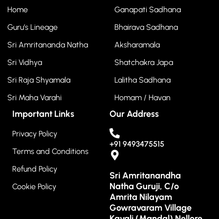
Home
Ganapati Sadhana
Guru’s Lineage
Bhairava Sadhana
Sri Amritananda Natha
Aksharamala
Sri Vidhya
Shatchakra Japa
Sri Raja Shyamala
Lalitha Sadhana
Sri Maha Varahi
Homam / Havan
Important Links
Our Address
Privacy Policy
+91 9493475515
Terms and Conditions
Refund Policy
Sri Amritanandha
Natha Guruji, C/o
Cookie Policy
Amrita Nilayam
Gowravaram Village
Kavali (Mandal) Nellore