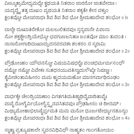
ವಿಣ್ಮೂತ್ರಾಮೇಧ್ಯಮಧ್ಯೇ ಕ್ವಥಯತಿ ನಿತರಾಂ ಜಾಠರೋ ಜಾತವೇದಾಃ ।
ಯದ್ಯದ್ವೈ ತತ್ರ ದುಃಖಂ ವ್ಯಥಯತಿ ನಿತರಾಂ ಶಕ್ಯತೇ ಕೇನ ವಕ್ತುಂ
ಕ್ಷಂತವ್ಯೋ ಮೇಽಪರಾಧಃ ಶಿವ ಶಿವ ಶಿವ ಭೋ ಶ್ರೀಮಹಾದೇವ ಶಂಭೋ ॥ 1॥
ಬಾಲ್ಯೇ ದುಃಖಾತಿರೇಕೋ ಮಲಲುಲಿತವಪುಃ ಸ್ತನ್ಯಪಾನೇ ಪಿಪಾಸಾ
ನೋ ಶಕ್ತಶ್ಚೇಂದ್ರಿಯೇಭ್ಯೋ ಭವಗುಣಜನಿತಾಃ ಜಂತವೋ ಮಾಂ ತುದಂತಿ ।
ನಾನಾರೋಗಾದಿದುಃಖಾದ್ರುದನಪರವಶಃ ಶಂಕರಂ ನ ಸ್ಮರಾಮಿ
ಕ್ಷಂತವ್ಯೋ ಮೇಽಪರಾಧಃ ಶಿವ ಶಿವ ಶಿವ ಭೋ ಶ್ರೀಮಹಾದೇವ ಶಂಭೋ ॥ 2॥
ಪ್ರೌಢೋಽಹಂ ಯೌವನಸ್ಥೋ ವಿಷಯವಿಷಧರೈಃ ಪಂಚಭಿರ್ಮರ್ಮಸಂಧೌ
ದಷ್ಟೋ ನಷ್ಟೋ ವಿವೇಕಃ ಸುತಧನಯುವತಿಸ್ವಾದುಸೌಖ್ಯೇ ನಿಷಣ್ಣಃ ।
ಶೈವೀಚಿಂತಾವಿಹೀನಂ ಮಮ ಹೃದಯಮಹೋ ಮಾನಗರ್ವಾಧಿರೂಢಂ
ಕ್ಷಂತವ್ಯೋ ಮೇಽಪರಾಧಃ ಶಿವ ಶಿವ ಶಿವ ಭೋ ಶ್ರೀಮಹಾದೇವ ಶಂಭೋ ॥ 3॥
ವಾರ್ಧಕ್ಯೇ ಚೇಂದ್ರಿಯಾಣಾಂ ವಿಗತಗತಿಮತಿಶ್ಚಾಧಿದೈವಾದಿತಾಪೈಃ
ಪಾಪೈ ರೋಗೈರ್ವಿಯೋಗೈಸ್ತ್ವನವಸಿತವಪುಃ ಪ್ರೌಢಹೀನಂ ಚ ದೀನಮ್ ।
ಮಿಥ್ಯಾಮೋಹಾಭಿಲಾಷೈರ್ಭ್ರಮತಿ ಮಮ ಮನೋ ಧೂರ್ಜಟೇರ್ಧ್ಯಾನಶೂನ್ಯಂ
ಕ್ಷಂತವ್ಯೋ ಮೇಽಪರಾಧಃ ಶಿವ ಶಿವ ಶಿವ ಭೋ ಶ್ರೀಮಹಾದೇವ ಶಂಭೋ ॥ 4॥
ಸ್ನಾತ್ವಾ ಪ್ರತ್ಯೂಷಕಾಲೇ ಸ್ನಪನವಿಧಿವಿಧೌ ನಾಹೃತಂ ಗಾಂಗತೋಯಂ