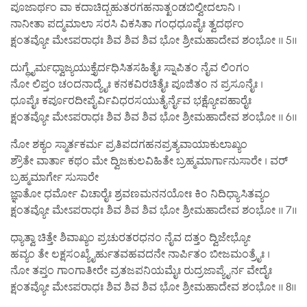
ಪೂಜಾರ್ಥಂ ವಾ ಕದಾಚಿದ್ಬಹುತರಗಹನಾತ್ಖಂಡಬಿಲ್ವೀದಲಾನಿ ।
ನಾನೀತಾ ಪದ್ಮಮಾಲಾ ಸರಸಿ ವಿಕಸಿತಾ ಗಂಧಧೂಪೈಃ ತ್ವದರ್ಥಂ
ಕ್ಷಂತವ್ಯೋ ಮೇಽಪರಾಧಃ ಶಿವ ಶಿವ ಶಿವ ಭೋ ಶ್ರೀಮಹಾದೇವ ಶಂಭೋ ॥ 5॥
ದುಗ್ಧೈರ್ಮಧ್ವಾಜ್ಯಯುಕ್ತೈರ್ದಧಿಸಿತಸಹಿತೈಃ ಸ್ನಾಪಿತಂ ನೈವ ಲಿಂಗಂ
ನೋ ಲಿಪ್ತಂ ಚಂದನಾದ್ಯೈಃ ಕನಕವಿರಚಿತೈಃ ಪೂಜಿತಂ ನ ಪ್ರಸೂನೈಃ ।
ಧೂಪೈಃ ಕರ್ಪೂರದೀಪೈರ್ವಿವಿಧರಸಯುತೈರ್ನೈವ ಭಕ್ಷ್ಯೋಪಹಾರೈಃ
ಕ್ಷಂತವ್ಯೋ ಮೇಽಪರಾಧಃ ಶಿವ ಶಿವ ಶಿವ ಭೋ ಶ್ರೀಮಹಾದೇವ ಶಂಭೋ ॥ 6॥
ನೋ ಶಕ್ಯಂ ಸ್ಮಾರ್ತಕರ್ಮ ಪ್ರತಿಪದಗಹನಪ್ರತ್ಯವಾಯಾಕುಲಾಖ್ಯಂ
ಶ್ರೌತೇ ವಾರ್ತಾ ಕಥಂ ಮೇ ದ್ವಿಜಕುಲವಿಹಿತೇ ಬ್ರಹ್ಮಮಾರ್ಗಾನುಸಾರೇ । ವರ್
ಬ್ರಹ್ಮಮಾರ್ಗೇ ಸುಸಾರೇ
ಜ್ಞಾತೋ ಧರ್ಮೋ ವಿಚಾರೈಃ ಶ್ರವಣಮನನಯೋಃ ಕಿಂ ನಿದಿಧ್ಯಾಸಿತವ್ಯಂ
ಕ್ಷಂತವ್ಯೋ ಮೇಽಪರಾಧಃ ಶಿವ ಶಿವ ಶಿವ ಭೋ ಶ್ರೀಮಹಾದೇವ ಶಂಭೋ ॥ 7॥
ಧ್ಯಾತ್ವಾ ಚಿತ್ತೇ ಶಿವಾಖ್ಯಂ ಪ್ರಚುರತರಧನಂ ನೈವ ದತ್ತಂ ದ್ವಿಜೇಭ್ಯೋ
ಹವ್ಯಂ ತೇ ಲಕ್ಷಸಂಖ್ಯೈರ್ಹುತವಹವದನೇ ನಾರ್ಪಿತಂ ಬೀಜಮಂತ್ರೈಃ ।
ನೋ ತಪ್ತಂ ಗಾಂಗಾತೀರೇ ವ್ರತಜಪನಿಯಮೈಃ ರುದ್ರಜಾಪ್ಯೈರ್ನ ವೇದೈಃ
ಕ್ಷಂತವ್ಯೋ ಮೇಽಪರಾಧಃ ಶಿವ ಶಿವ ಶಿವ ಭೋ ಶ್ರೀಮಹಾದೇವ ಶಂಭೋ ॥ 8॥