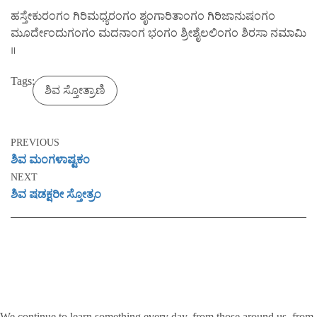
ಹಸ್ತೇಕುರಂಗಂ ಗಿರಿಮಧ್ಯರಂಗಂ ಶೃಂಗಾರಿತಾಂಗಂ ಗಿರಿಜಾನುಷಂಗಂ
ಮೂರ್ದೇಂದುಗಂಗಂ ಮದನಾಂಗ ಭಂಗಂ ಶ್ರೀಶೈಲಲಿಂಗಂ ಶಿರಸಾ ನಮಾಮಿ
॥
Tags:
ಶಿವ ಸ್ತೋತ್ರಾಣಿ
PREVIOUS
ಶಿವ ಮಂಗಳಾಷ್ಟಕಂ
NEXT
ಶಿವ ಷಡಕ್ಷರೀ ಸ್ತೋತ್ರಂ
We continue to learn something every day, from those around us, from